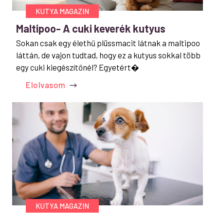
KUTYA MAGAZIN
Maltipoo- A cuki keverék kutyus
Sokan csak egy élethű plüssmacit látnak a maltipoo
láttán, de vajon tudtad, hogy ez a kutyus sokkal több
egy cuki kiegészítőnél? Egyetért�
Elolvasom
KUTYA MAGAZIN