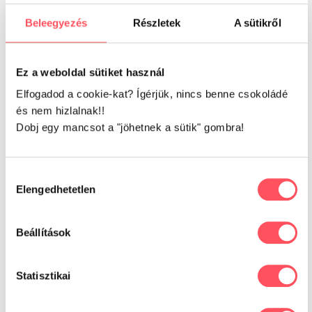
gazdiknak 2026-ban
Beleegyezés
Részletek
A sütikről
Harlekin tacskó- a bájos tacsi
Ez a weboldal sütiket használ
Maltipoo- A cuki keverék kutyus
Elfogadod a cookie-kat? Ígérjük, nincs benne csokoládé
Kutya évek számítása – Bemutatjuk hogyan számold
és nem hizlalnak!!
Dobj egy mancsot a "jöhetnek a sütik" gombra!
Lagotto Romagnolo – Az olasz vizikutya
Hozzájárulás
KORÁBBI CIKKEK
Elengedhetetlen
kiválasztása
2026. június
(10)
Beállítások
2026. május
(1)
Statisztikai
2026. január
(1)