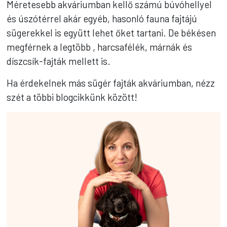
Méretesebb akváriumban kellő számú búvóhellyel
és úszótérrel akár egyéb, hasonló fauna fajtájú
sügerekkel is együtt lehet őket tartani. De békésen
megférnek a legtöbb , harcsafélék, márnák és
díszcsík-fajták mellett is.
Ha érdekelnek más sügér fajták akváriumban, nézz
szét a többi blogcikkünk között!