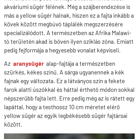
akváriumi sügér félének. Még a szájberendezése is
más a yellow sügér halnak, hiszen ez a fajta inkább a
kövek között megbúvó táplálék megszerzésére
specializálódott. A természetben az Afrika Malawi-
tó területén akad is bőven ilyen sziklás zóna. Emiatt
pedig fejformája a hegyesebb vonalat képviseli.
Az
aranysügér
alap-fajtája a természetben
szürkés, kékes színű. A sárga ugyanennek a kék
fajnak egy változata. Ez a látványos szín a fekete
farok alatti úszókkal és háttal érthető módon sokkal
népszerűbb fajta lett. Erre pedig még az is rátett egy
lapáttal, hogy a testhossz 10 cm méretet elérő
yellow sügér az egyik legbékésebb sügér fajtársai
között.