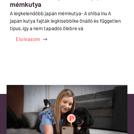
mémkutya
A legkelendőbb japán mémkutya- A shiba inu A
japán kutya fajták legkisebbike önálló és független
típus, így a nem tapadós ölebre vá
Elolvasom