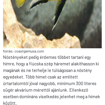
forrás: coastgemusa.com
Nőstényeket pedig érdemes többet tartani egy
hímre, hogy a fiúcska szép háremet alakíthasson ki
magának és ne terhelje le túlságosan a nőstény
egyedeket. Több hímet csak az említett
űrtartalomtól jóval nagyobb, minimum 300 literes
sügér akvárium mérettől ajánlunk. Ellenkező
esetben domináns viselkedés jelenhet meg a hímek
között.