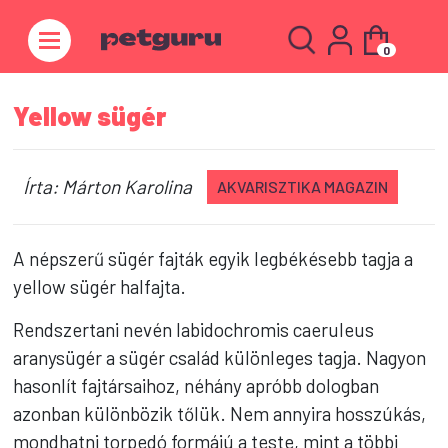
0
Yellow sügér
Írta: Márton Karolina
AKVARISZTIKA MAGAZIN
A népszerű sügér fajták egyik legbékésebb tagja a
yellow sügér halfajta.
Rendszertani nevén labidochromis caeruleus
aranysügér a sügér család különleges tagja. Nagyon
hasonlít fajtársaihoz, néhány apróbb dologban
azonban különbözik tőlük. Nem annyira hosszúkás,
mondhatni torpedó formájú a teste, mint a többi