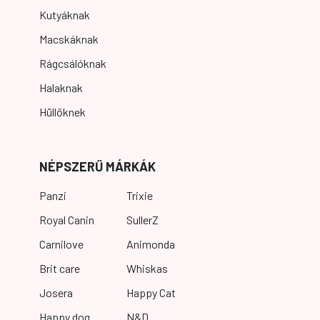
Kutyáknak
Macskáknak
Rágcsálóknak
Halaknak
Hüllőknek
NÉPSZERŰ MÁRKÁK
Panzi
Trixie
Royal Canin
SullerZ
Carnilove
Animonda
Brit care
Whiskas
Josera
Happy Cat
Happy dog
N&D