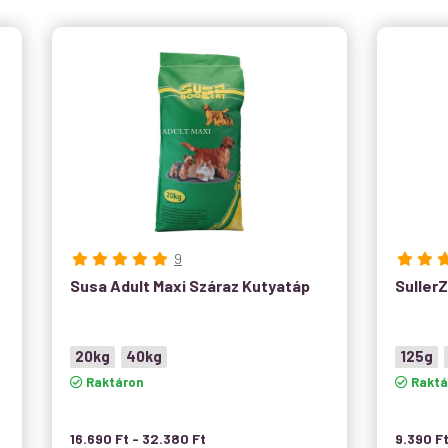
9
Susa Adult Maxi Száraz Kutyatáp
SullerZ
20kg
40kg
125g
Raktáron
Raktá
16.690
Ft
-
32.380
Ft
9.390
F