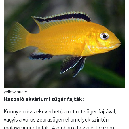
yellow suger
Hasonló akváriumi sügér fajták:
Könnyen összekeverhető a rot rot sügér fajtával,
vagyis a vörös zebrasügérrel amelyek szintén
malawi sügér fajták. Azonban a hozzáértő szem