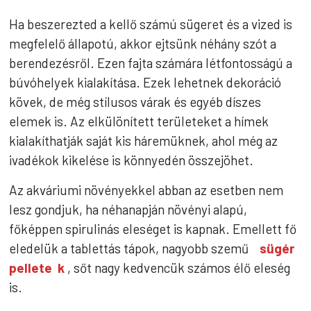
Ha beszerezted a kellő számú sügeret és a vized is
megfelelő állapotú, akkor ejtsünk néhány szót a
berendezésről. Ezen fajta számára létfontosságú a
búvóhelyek kialakítása. Ezek lehetnek dekoráció
kövek, de még stílusos várak és egyéb díszes
elemek is. Az elkülönített területeket a hímek
kialakíthatják saját kis háremüknek, ahol még az
ivadékok kikelése is könnyedén összejöhet.
Az akváriumi növényekkel abban az esetben nem
lesz gondjuk, ha néhanapján növényi alapú,
főképpen spirulinás eleséget is kapnak. Emellett fő
eledelük a tablettás tápok, nagyobb szemű
sügér
pellete
k
, sőt nagy kedvencük számos élő eleség
is.