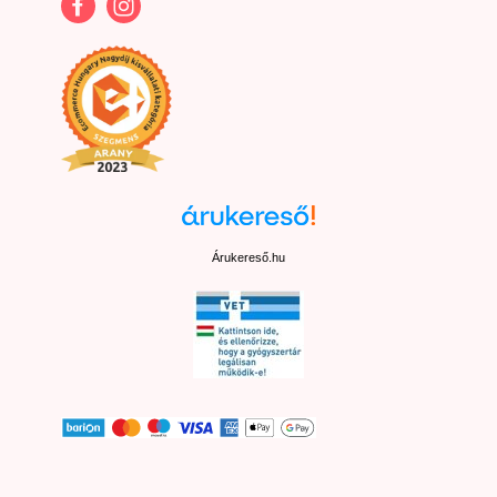
Árukereső.hu