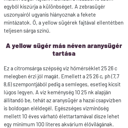
egyből kiszúrja a különbséget. A zebrasügér
uszonyairól ugyanis hiányoznak a fekete
mintázatok. Ő, a yellow sügérek fajtával ellentétben
teljesen sárga színű.
A yellow sügér más néven aranysügér
tartása
Ez a citromsárga szépség víz hőmérséklet 25 26 c
melegben érzi jól magát. Emellett a 25 26 c, ph (7,7
8,6) szempontjából pedig a semleges, esetleg kicsit
lúgos legyen. A víz keménység 10 25 nk alapján
állítandó be, tehát az aranysügér a hazai csapvízben
is boldogan eléldegél. Egészséges vízminőség
mellett 10 éves várható élettartamával dísze lehet
egy minimum 100 literes akvárium élővilágának.