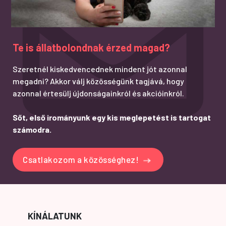
Te is állatbolondnak érzed magad?
Szeretnél kiskedvencednek mindent jót azonnal
megadni? Akkor válj közösségünk tagjává, hogy
azonnal értesülj újdonságainkról és akcióinkról.
Sőt, első irományunk egy kis meglepetést is tartogat
számodra.
Csatlakozom a közösséghez!
KÍNÁLATUNK