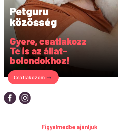
Petguru
közösség
Gyere, csatlakozz
Te is az állat-
bolondokhoz!
Csatlakozom
Figyelmedbe ajánljuk