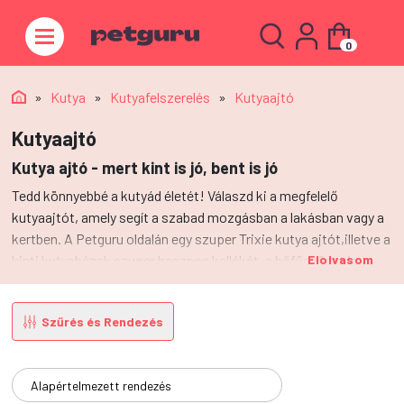
0
»
Kutya
»
Kutyafelszerelés
»
Kutyaajtó
Kutyaajtó
Kutya ajtó - mert kint is jó, bent is jó
Tedd könnyebbé a kutyád életét! Válaszd ki a megfelelő
kutyaajtót, amely segít a szabad mozgásban a lakásban vagy a
kertben. A Petguru oldalán egy szuper Trixie kutya ajtót,illetve a
kinti kutyaházak szuper hasznos kellékét, a hőfüggönyt is
Elolvasom
megtalálod.
Szűrés és Rendezés