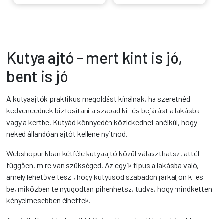
Kutya ajtó - mert kint is jó,
bent is jó
A kutyaajtók praktikus megoldást kínálnak, ha szeretnéd
kedvencednek biztosítani a szabad ki- és bejárást a lakásba
vagy a kertbe. Kutyád könnyedén közlekedhet anélkül, hogy
neked állandóan ajtót kellene nyitnod.
Webshopunkban kétféle kutyaajtó közül választhatsz, attól
függően, mire van szükséged. Az egyik típus a lakásba való,
amely lehetővé teszi, hogy kutyusod szabadon járkáljon ki és
be, miközben te nyugodtan pihenhetsz, tudva, hogy mindketten
kényelmesebben élhettek.