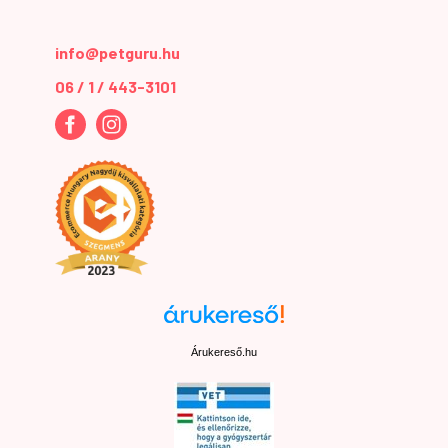
info@petguru.hu
06 / 1 / 443-3101
Árukereső.hu