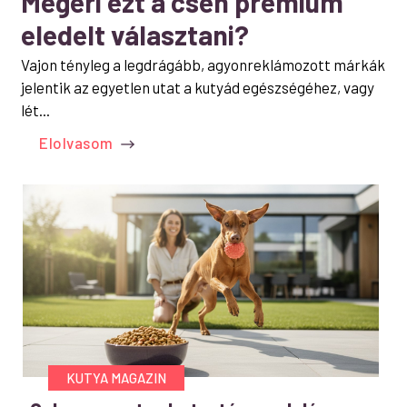
Megéri ezt a cseh prémium
eledelt választani?
Vajon tényleg a legdrágább, agyonreklámozott márkák
jelentik az egyetlen utat a kutyád egészségéhez, vagy
lét...
Elolvasom
KUTYA MAGAZIN