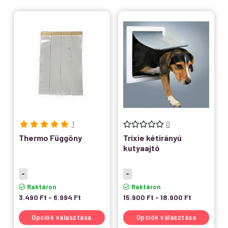
1
0
Thermo Függöny
Trixie kétirányú
kutyaajtó
-
-
Raktáron
Raktáron
3.490
Ft
-
6.994
Ft
15.900
Ft
-
18.900
Ft
Opciók választása
Opciók választása