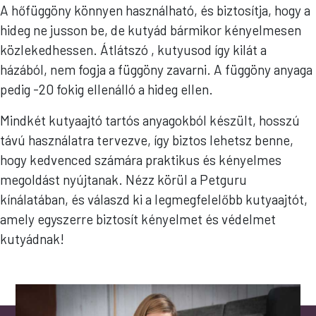
A hőfüggöny könnyen használható, és biztosítja, hogy a
hideg ne jusson be, de kutyád bármikor kényelmesen
közlekedhessen. Átlátszó , kutyusod így kilát a
házából, nem fogja a függöny zavarni. A függöny anyaga
pedig -20 fokig ellenálló a hideg ellen.
Mindkét kutyaajtó tartós anyagokból készült, hosszú
távú használatra tervezve, így biztos lehetsz benne,
hogy kedvenced számára praktikus és kényelmes
megoldást nyújtanak. Nézz körül a Petguru
kínálatában, és válaszd ki a legmegfelelőbb kutyaajtót,
amely egyszerre biztosít kényelmet és védelmet
kutyádnak!