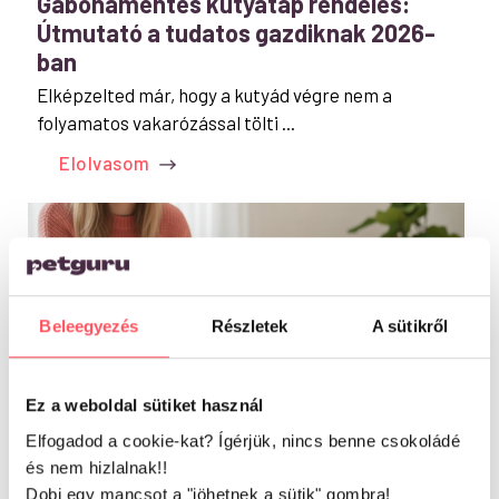
Gabonamentes kutyatáp rendelés:
Útmutató a tudatos gazdiknak 2026-
ban
Elképzelted már, hogy a kutyád végre nem a
folyamatos vakarózással tölti ...
Elolvasom
Beleegyezés
Részletek
A sütikről
Ez a weboldal sütiket használ
KUTYA MAGAZIN
Elfogadod a cookie-kat? Ígérjük, nincs benne csokoládé
és nem hizlalnak!!
Harlekin tacskó- a bájos tacsi
Dobj egy mancsot a "jöhetnek a sütik" gombra!