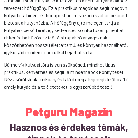
A másik típusú kutyaajtó kifejezetten a kerti kutyaházakhoz
tervezett hőfüggöny. Ez a praktikus megoldás segít megóvni
kutyádat a hideg téli hónapokban, miközben szabad bejárást
biztosít a kutyaházba. A hőfüggöny ajtó melegen tartja a
kutyaház belső terét, így kedvenced komfortosan pihenhet
akkor is, ha hűvös az idő. A strapabíró anyagoknak
köszönhetően hosszú élettartamú, és könnyen használható,
így kutyád minden gond nélkül bejárhat rajta.
Bármelyik kutyaajtóra is van szükséged, mindkét típus
praktikus, kényelmes és segíti a mindennapok könnyítését.
Nézz körül kínálatunkban, és találd meg a legmegfelelőbb ajtót,
amely kutyád és a te életeteket is egyszerűbbé teszi!
Petguru Magazin
Hasznos és érdekes témák,