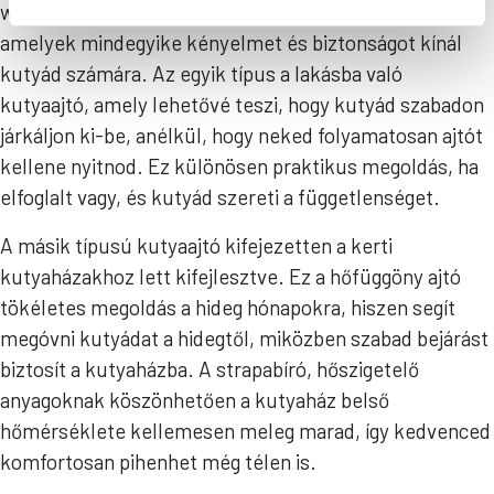
webshopjában kétféle kutyaajtó közül választhatsz,
amelyek mindegyike kényelmet és biztonságot kínál
kutyád számára. Az egyik típus a lakásba való
kutyaajtó, amely lehetővé teszi, hogy kutyád szabadon
járkáljon ki-be, anélkül, hogy neked folyamatosan ajtót
kellene nyitnod. Ez különösen praktikus megoldás, ha
elfoglalt vagy, és kutyád szereti a függetlenséget.
A másik típusú kutyaajtó kifejezetten a kerti
kutyaházakhoz lett kifejlesztve. Ez a hőfüggöny ajtó
tökéletes megoldás a hideg hónapokra, hiszen segít
megóvni kutyádat a hidegtől, miközben szabad bejárást
biztosít a kutyaházba. A strapabíró, hőszigetelő
anyagoknak köszönhetően a kutyaház belső
hőmérséklete kellemesen meleg marad, így kedvenced
komfortosan pihenhet még télen is.