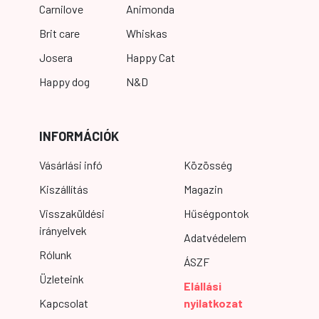
Carnilove
Animonda
Brit care
Whiskas
Josera
Happy Cat
Happy dog
N&D
INFORMÁCIÓK
Vásárlási infó
Közösség
Kiszállítás
Magazin
Visszaküldési
Hűségpontok
irányelvek
Adatvédelem
Rólunk
ÁSZF
Üzleteink
Elállási
Kapcsolat
nyilatkozat