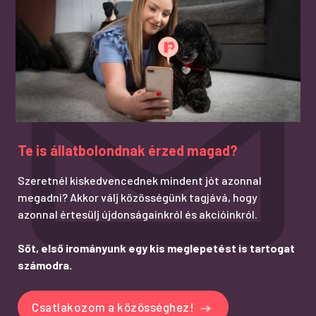
Te is állatbolondnak érzed magad?
Szeretnél kiskedvencednek mindent jót azonnal
megadni? Akkor válj közösségünk tagjává, hogy
azonnal értesülj újdonságainkról és akcióinkról.
Sőt, első irományunk egy kis meglepetést is tartogat
számodra.
Csatlakozom a közösséghez!