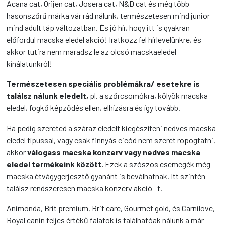
Acana cat, Orijen cat, Josera cat, N&D cat és még több
hasonszőrű márka vár rád nálunk, természetesen mind junior
mind adult táp változatban. És jó hír, hogy itt is gyakran
előfordul macska eledel akció! Iratkozz fel hírlevelünkre, és
akkor tutira nem maradsz le az olcsó macskaeledel
kínálatunkról!
Természetesen speciális problémákra/ esetekre is
találsz nálunk eledelt,
pl. a szőrcsomókra, kölyök macska
eledel, fogkő képződés ellen, elhízásra és így tovább.
Ha pedig szereted a száraz eledelt kiegészíteni nedves macska
eledel típussal, vagy csak finnyás cicód nem szeret ropogtatni,
akkor
válogass macska konzerv vagy nedves macska
eledel termékeink között.
Ezek a szószos csemegék még
macska étvágygerjesztő gyanánt is beválhatnak. Itt szintén
találsz rendszeresen macska konzerv akció –t.
Animonda, Brit premium, Brit care, Gourmet gold, és Carnilove,
Royal canin teljes értékű falatok is találhatóak nálunk a már