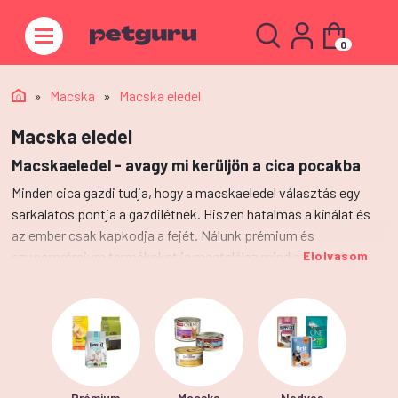
0
»
Macska
»
Macska eledel
Macska eledel
Macskaeledel - avagy mi kerüljön a cica pocakba
Minden cica gazdi tudja, hogy a macskaeledel választás egy
sarkalatos pontja a gazdilétnek. Hiszen hatalmas a kínálat és
az ember csak kapkodja a fejét. Nálunk prémium és
szuperprémium termékeket is megtalálsz mind száraztáp,
Elolvasom
nedves macskaeledel valamint macskakonzervek között is.
Bízd ránk magad, cica kaja ügyben!
Prémium
Macska
Nedves