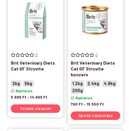
0
0
Brit Veterinary Diets
Brit Veterinary Diets
Cat GF Struvite
Cat GF Struvite
konzerv
2kg
5kg
1.2kg
2.4kg
4.8kg
200g
Raktáron
5.999
Ft
-
14.999
Ft
Raktáron
790
Ft
-
15.550
Ft
Tovább olvasom
Opciók választása