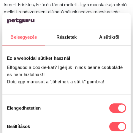
ismert Friskies, Felix és társai mellett. Így a macska kaja akció
mellett rendszeresen található nálunk nedves macskaeledel
olcsón.
Keress minket bátran ügyfélszolgálatunkon és segítünk
Beleegyezés
Részletek
A sütikről
eligazodni a macska eledelek világában!
Hiszen, ha
macska kaja rendelés kerül szóba, a Petguru macskaeledel
online szekciója az egyik legjobb macskaeledel webáruház,
Ez a weboldal sütiket használ
amit csak találhatsz! Széles választék, rendszeres
macskakonzerv akció és egyszerű macskaeledel rendelés vár
Elfogadod a cookie-kat? Ígérjük, nincs benne csokoládé
rád nálunk!
és nem hizlalnak!!
Dobj egy mancsot a "jöhetnek a sütik" gombra!
Egy pár klikkre vagy a macskakaja rendelés részétől, vagyis
attól, hogy az a kis drága cicus étvágygerjesztő, teljes
értékű és ízletes falatokra vethesse magát!
Hozzájárulás
Elengedhetetlen
kiválasztása
Petguru Magazin
Beállítások