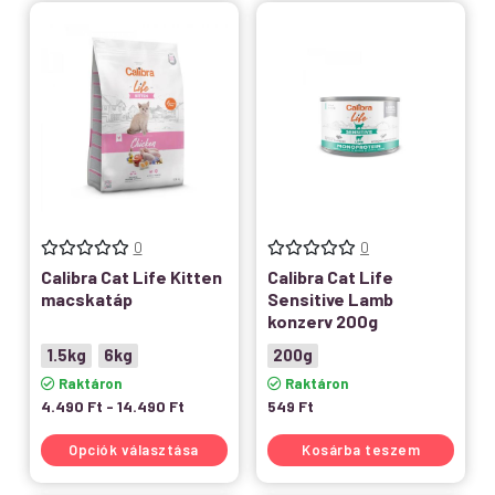
0
0
Calibra Cat Life Kitten
Calibra Cat Life
macskatáp
Sensitive Lamb
konzerv 200g
1.5kg
6kg
200g
Raktáron
Raktáron
4.490
Ft
-
14.490
Ft
549
Ft
Opciók választása
Kosárba teszem