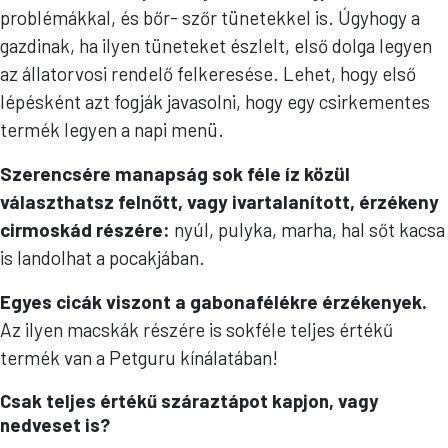
problémákkal, és bőr- szőr tünetekkel is. Úgyhogy a
gazdinak, ha ilyen tüneteket észlelt, első dolga legyen
az állatorvosi rendelő felkeresése. Lehet, hogy első
lépésként azt fogják javasolni, hogy egy csirkementes
termék legyen a napi menü.
Szerencsére manapság sok féle íz közül
választhatsz felnőtt, vagy ivartalanított, érzékeny
cirmoskád részére:
nyúl, pulyka, marha, hal sőt kacsa
is landolhat a pocakjában.
Egyes cicák viszont a gabonafélékre érzékenyek.
Az ilyen macskák részére is sokféle teljes értékű
termék van a Petguru kínálatában!
Csak teljes értékű száraztápot kapjon, vagy
nedveset is?