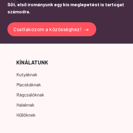
Sőt, első irományunk egy kis meglepetést is tartogat
számodra.
Csatlakozom a közösséghez!
KÍNÁLATUNK
Kutyáknak
Macskáknak
Rágcsálóknak
Halaknak
Hüllőknek