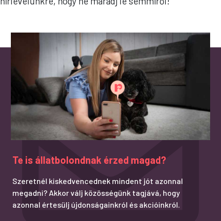
hírlevelünkre, hogy ne maradj le semmiről!
Te is állatbolondnak érzed magad?
Szeretnél kiskedvencednek mindent jót azonnal
megadni? Akkor válj közösségünk tagjává, hogy
azonnal értesülj újdonságainkról és akcióinkról.