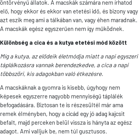
öntörvényű állatok. A macskák számára nem írhatod
elő, hogy ekkor és ekkor van etetési idő, és bizony vagy
azt eszik meg ami a tálkában van, vagy éhen maradnak.
A macskák egész egyszerűen nem így működnek.
Különbség a cica és a kutya etetési mód között
Míg a kutya, az elődeik életmódja miatt a napi egyszeri
táplálkozásra vannak berendezkedve, a cica a napi
többszöri, kis adagokban való étkezésre.
A macskáknak a gyomra is kisebb, úgyhogy nem
képesek egyszerre nagyobb mennyiségű táplálék
befogadására. Biztosan te is részesültél már ama
remek élményben, hogy a cicád egy jó adag kajcsit
befalt, majd perceken belül vissza is hányta az egész
adagot. Ami valljuk be, nem túl gusztusos.