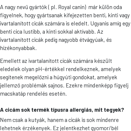
A nagy nevű gyártók ( pl. Royal canin) már külön oda
figyelnek, hogy gyártsanak kifejezetten benti, kinti vagy
ivartalanított cicák számára is eledelt. Ugyanis amíg egy
benti cica lustibb, a kinti sokkal aktívabb. Az
ivartalanított cicák pedig nagyobb étvágyúak, és
hízékonyabbak.
Emellett az ivartalanított cicák számára készült
eledelek olyan pH-értékkel rendelkeznek, amelyek
segítenek megelőzni a húgyúti gondokat, amelyek
jellemző problémák sajnos. Ezekre mindenképp figyelj
macskatáp rendelés esetén.
A cicám sok termék típusra allergiás, mit tegyek?
Nem csak a kutyák, hanem a cicák is sok mindenre
lehetnek érzékenyek. Ez jelentkezhet gyomor/bél