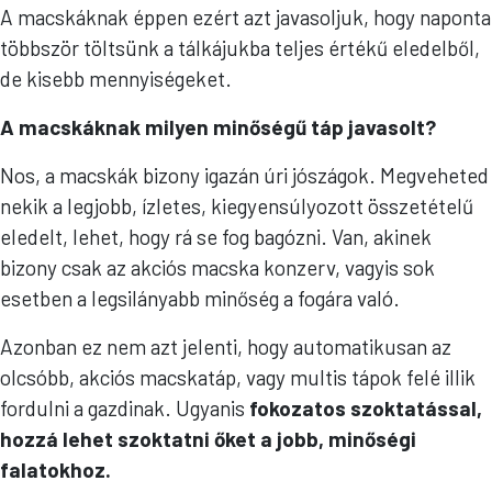
A macskáknak éppen ezért azt javasoljuk, hogy naponta
többször töltsünk a tálkájukba teljes értékű eledelből,
de kisebb mennyiségeket.
A macskáknak milyen minőségű táp javasolt?
Nos, a macskák bizony igazán úri jószágok. Megveheted
nekik a legjobb, ízletes, kiegyensúlyozott összetételű
eledelt, lehet, hogy rá se fog bagózni. Van, akinek
bizony csak az akciós macska konzerv, vagyis sok
esetben a legsilányabb minőség a fogára való.
Azonban ez nem azt jelenti, hogy automatikusan az
olcsóbb, akciós macskatáp, vagy multis tápok felé illik
fordulni a gazdinak. Ugyanis
fokozatos szoktatással,
hozzá lehet szoktatni őket a jobb, minőségi
falatokhoz.