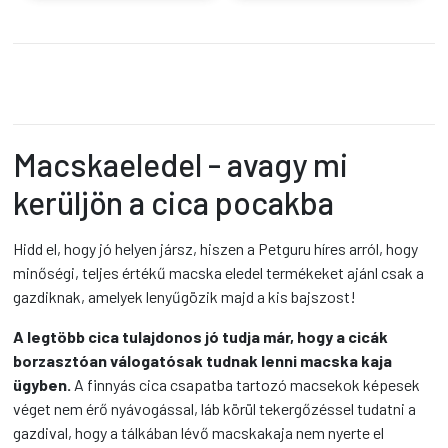
Macskaeledel - avagy mi
kerüljön a cica pocakba
Hidd el, hogy jó helyen jársz, hiszen a Petguru híres arról, hogy
minőségi, teljes értékű macska eledel termékeket ajánl csak a
gazdiknak, amelyek lenyűgözik majd a kis bajszost!
A legtöbb cica tulajdonos jó tudja már, hogy a cicák
borzasztóan válogatósak tudnak lenni macska kaja
ügyben.
A finnyás cica csapatba tartozó macsekok képesek
véget nem érő nyávogással, láb körül tekergőzéssel tudatni a
gazdival, hogy a tálkában lévő macskakaja nem nyerte el