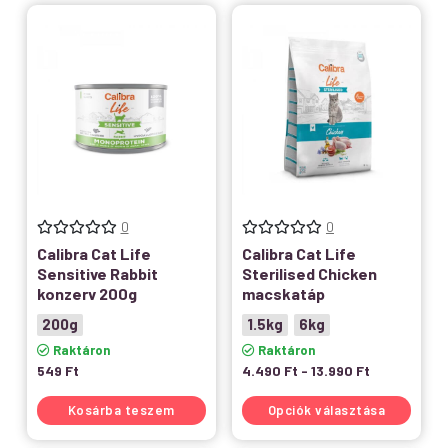
0
0
Calibra Cat Life
Calibra Cat Life
Sensitive Rabbit
Sterilised Chicken
konzerv 200g
macskatáp
200g
1.5kg
6kg
Raktáron
Raktáron
549
Ft
4.490
Ft
-
13.990
Ft
Kosárba teszem
Opciók választása