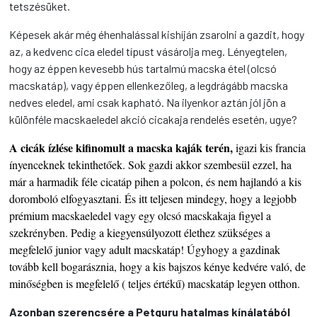
tetszésüket.
Képesek akár még éhenhalással kishíján zsarolni a gazdit, hogy
az, a kedvenc cica eledel típust vásárolja meg. Lényegtelen,
hogy az éppen kevesebb hús tartalmú macska étel (olcsó
macskatáp), vagy éppen ellenkezőleg, a legdrágább macska
nedves eledel, ami csak kapható. Na ilyenkor aztán jól jön a
különféle macskaeledel akció cicakaja rendelés esetén, ugye?
A cicák ízlése kifinomult a macska kaják terén,
igazi kis francia
ínyenceknek tekinthetőek. Sok gazdi akkor szembesül ezzel, ha
már a harmadik féle cicatáp pihen a polcon, és nem hajlandó a kis
doromboló elfogyasztani. És itt teljesen mindegy, hogy a legjobb
prémium macskaeledel vagy egy olcsó macskakaja figyel a
szekrényben. Pedig a kiegyensúlyozott élethez szükséges a
megfelelő junior vagy adult macskatáp! Úgyhogy a gazdinak
tovább kell bogarásznia, hogy a kis bajszos kénye kedvére való, de
minőségben is megfelelő ( teljes értékű) macskatáp legyen otthon.
Azonban szerencsére a Petguru hatalmas kínálatából