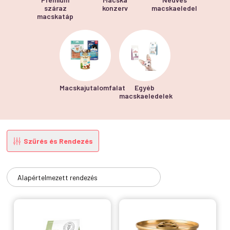
száraz
konzerv
macskaeledel
macskatáp
Macskajutalomfalat
Egyéb
macskaeledelek
Szűrés és Rendezés