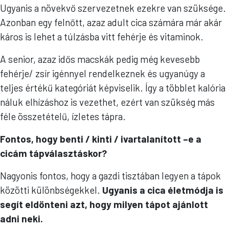
Ugyanis a növekvő szervezetnek ezekre van szüksége.
Azonban egy felnőtt, azaz adult cica számára már akár
káros is lehet a túlzásba vitt fehérje és vitaminok.
A senior, azaz idős macskák pedig még kevesebb
fehérje/ zsír igénnyel rendelkeznek és ugyanúgy a
teljes értékű kategóriát képviselik. Így a többlet kalória
náluk elhízáshoz is vezethet, ezért van szükség más
féle összetételű, ízletes tápra.
Fontos, hogy benti / kinti / ivartalanított –e a
cicám tápválasztáskor?
Nagyonis fontos, hogy a gazdi tisztában legyen a tápok
közötti különbségekkel.
Ugyanis a cica életmódja is
segít eldönteni azt, hogy milyen tápot ajánlott
adni neki.