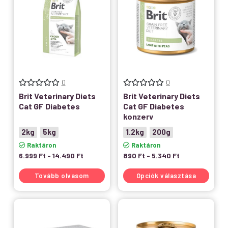
0
0
Brit Veterinary Diets
Brit Veterinary Diets
Cat GF Diabetes
Cat GF Diabetes
konzerv
2kg
5kg
1.2kg
200g
Raktáron
Raktáron
6.999
Ft
-
14.490
Ft
890
Ft
-
5.340
Ft
Tovább olvasom
Opciók választása