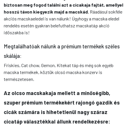
biztosan meg fogod találni azt a cicakaja fajtát, amellyel
hosszú távon kiegyezik majd a macskád.
Ráadásul sokféle
akciós macskaeledel is van nálunk! Úgyhogy a macska eledel
rendelés esetén gyakran belefuthatsz macskatáp akció
időszakba is!
Megtalálhatóak nálunk a prémium termékek széles
skálája:
Friskies, Cat chow, Gemon, Kitekat táp és még sok egyéb
macska termékek, köztük olcsó macska konzerv is
természetesen.
Az olcso macskakaja mellett a minőségibb,
szuper prémium termékekért rajongó gazdik és
cicák számára is hihetetlenül nagy száraz
cicatáp választékkal állunk rendelkezésre: