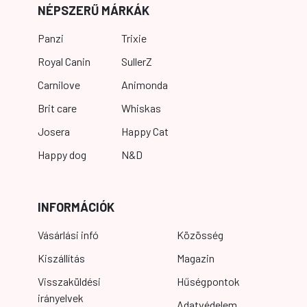
NÉPSZERŰ MÁRKÁK
Panzi
Trixie
Royal Canin
SullerZ
Carnilove
Animonda
Brit care
Whiskas
Josera
Happy Cat
Happy dog
N&D
INFORMÁCIÓK
Vásárlási infó
Közösség
Kiszállítás
Magazin
Visszaküldési
Hűségpontok
irányelvek
Adatvédelem