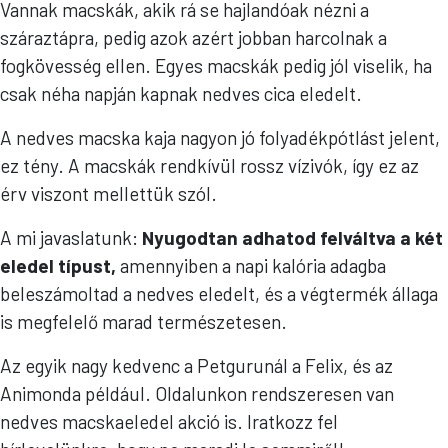
Vannak macskák, akik rá se hajlandóak nézni a
száraztápra, pedig azok azért jobban harcolnak a
fogkövesség ellen. Egyes macskák pedig jól viselik, ha
csak néha napján kapnak nedves cica eledelt.
A nedves macska kaja nagyon jó folyadékpótlást jelent,
ez tény. A macskák rendkívül rossz vízivók, így ez az
érv viszont mellettük szól.
A mi javaslatunk:
Nyugodtan adhatod felváltva a két
eledel típust,
amennyiben a napi kalória adagba
beleszámoltad a nedves eledelt, és a végtermék állaga
is megfelelő marad természetesen.
Az egyik nagy kedvenc a Petgurunál a Felix, és az
Animonda például. Oldalunkon rendszeresen van
nedves macskaeledel akció is. Iratkozz fel