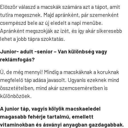
Először válaszd a macskák számára azt a tápot, amit
tutira megesznek. Majd apránként, pár szemenként
csempészd bele az új eledelt a napi menübe.
Apránként megszokják az ízét, és így akár sikeresebb
lehet a jobb tápra szoktatás.
Junior- adult -senior – Van különbség vagy
reklámfogás?
Ú, de még mennyi! Mindig a macskáknak a koruknak
megfelelő táp adása javasolt. Ugyanis ezeknek mind
összetételben, mind akár szemcseméretben is
különbözőek.
A junior táp, vagyis kölyök macskaeledel
magasabb fehérje tartalmú, emellett
vitaminokban és ásványi anyagban gazdagabbak.