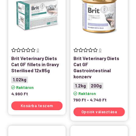
0
0
Brit Veterinary Diets
Brit Veterinary Diets
Cat GF fillets in Gravy
Cat GF
Sterilised 12x85g
Gastrointestinal
konzerv
1.02kg
1.2kg
200g
Raktáron
4.990
Ft
Raktáron
790
Ft
-
4.740
Ft
Kosárba teszem
Opciók választása