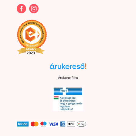
Árukereső.hu