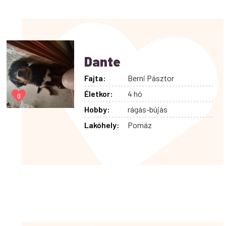
Dante
Fajta:
Berni Pásztor
Életkor:
4 hó
0
Hobby:
rágás-bújás
Lakóhely:
Pomáz