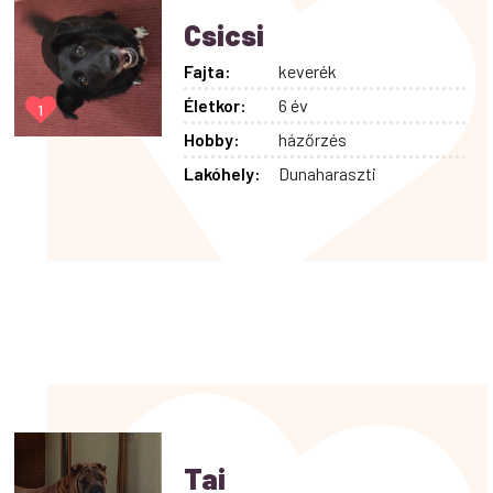
Csicsi
Fajta:
keverék
Életkor:
6 év
1
Hobby:
házőrzés
Lakóhely:
Dunaharaszti
Tai