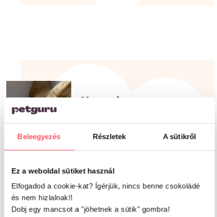
Nyuszi
Fajta:
brit rövidszőrű
Életkor:
6 év
0
Beleegyezés
Részletek
A sütikről
Hobby:
megenni mindent
Lakóhely:
lakás
Ez a weboldal sütiket használ
Elfogadod a cookie-kat? Ígérjük, nincs benne csokoládé
és nem hizlalnak!!
Dobj egy mancsot a "jöhetnek a sütik" gombra!