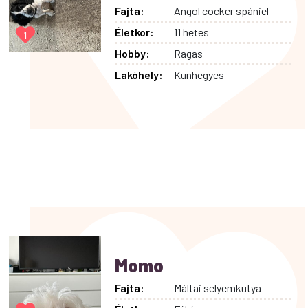
Fajta:
Angol cocker spániel
Életkor:
11 hetes
1
Hobby:
Ragas
Lakóhely:
Kunhegyes
Momo
Fajta:
Máltai selyemkutya