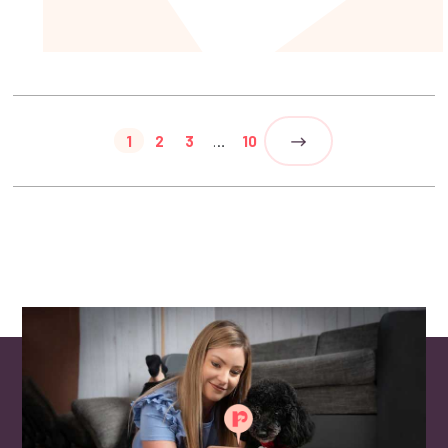
1
2
3
…
10