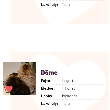
Lakóhely:
Tata
Döme
Fajta:
Lagotto
Életkor:
11 hónap
1
Hobby:
lopkodás
Lakóhely:
Tata