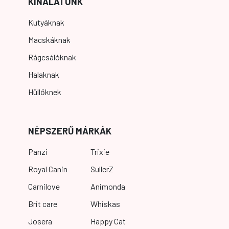
KÍNÁLATUNK
Kutyáknak
Macskáknak
Rágcsálóknak
Halaknak
Hüllőknek
NÉPSZERŰ MÁRKÁK
Panzi
Trixie
Royal Canin
SullerZ
Carnilove
Animonda
Brit care
Whiskas
Josera
Happy Cat