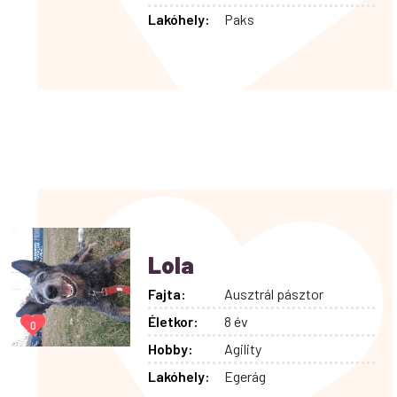
Lakóhely:
Paks
Lola
Fajta:
Ausztrál pásztor
Életkor:
8 év
0
Hobby:
Agility
Lakóhely:
Egerág