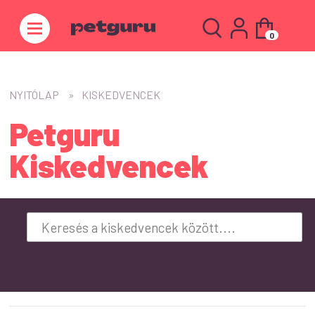
0
NYITÓLAP
KISKEDVENCEK
Petguru
Kiskedvencek