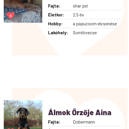
Fajta:
shar pei
Életkor:
2.5 év
0
Hobby:
a papucsom elcsenése
Lakóhely:
Somlóvecse
Álmok Őrzője Aina
Fajta:
Dobermann