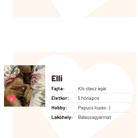
Elli
Fajta:
KIs olasz agár
Életkor:
5 hónapos
0
Hobby:
Papucs lopás :)
Lakóhely:
Balassagyarmat