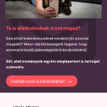
Te is állatbolondnak érzed magad?
Szeretnél kiskedvencednek mindent jót azonnal
megadni? Akkor válj közösségünk tagjává, hogy
azonnal értesülj újdonságainkról és akcióinkról.
Sőt, első irományunk egy kis meglepetést is tartogat
számodra.
Csatlakozom a közösséghez!