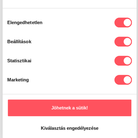
Hozzájárulás
Elengedhetetlen
kiválasztása
Beállítások
Kamilla
Fajta:
Keverék
Statisztikai
Életkor:
3
0
Hobby:
Séta, huncutkodás
Marketing
Lakóhely:
Dunaharaszti
Jöhetnek a sütik!
Kiválasztás engedélyezése