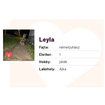
Leyla
Fajta:
németjuhász
Életkor:
1
0
Hobby:
játék
Lakóhely:
Ajka