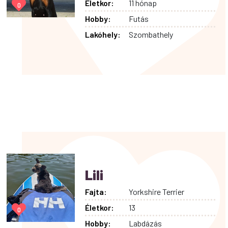
Életkor:
11 hónap
0
Hobby:
Futás
Lakóhely:
Szombathely
Lili
Fajta:
Yorkshire Terrier
Életkor:
13
0
Hobby:
Labdázás