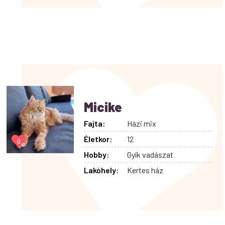
Micike
Fajta:
Házi mix
Életkor:
12
0
Hobby:
Gyík vadászat
Lakóhely:
Kertes ház