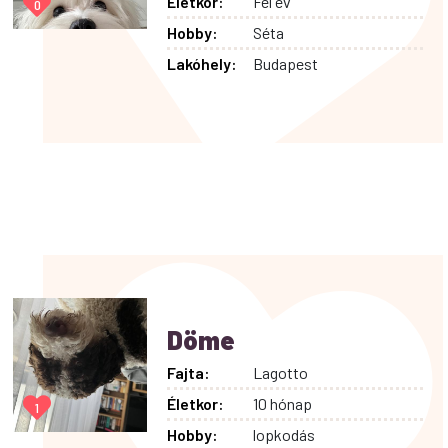
Életkor:
Fél év
0
Hobby:
Séta
Lakóhely:
Budapest
Döme
Fajta:
Lagotto
Életkor:
10 hónap
1
Hobby:
lopkodás