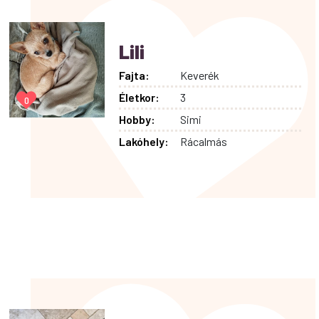
Lili
Fajta:
Keverék
Életkor:
3
0
Hobby:
Simi
Lakóhely:
Rácalmás