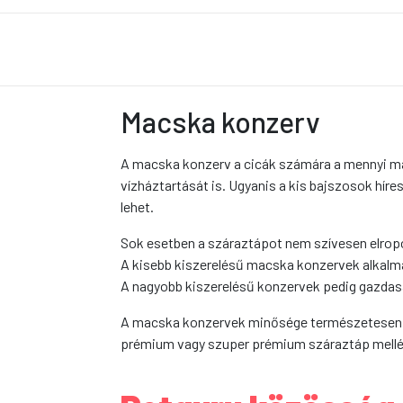
Macska konzerv
A macska konzerv a cicák számára a mennyi ma
vízháztartását is. Ugyanis a kis bajszosok hír
lehet.
Sok esetben a száraztápot nem szívesen elropog
A kisebb kiszerelésű macska konzervek alkalmas
A nagyobb kiszerelésű konzervek pedig gazdas
A macska konzervek minősége természetesen el
prémium vagy szuper prémium száraztáp mellé