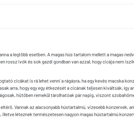
nna a legtöbb esetben. A magas hús tartalom mellett a magas nedv
esen rossz ivók és sok gazdi gondban van azzal, hogy cicája nem isz
tató cicákat is rá lehet venni a rágásra, ha egy kevés macska konze
ak arra, hogy egy egy étkezését a cicának teljesen kiváltsák, így 
ágosak, hűtőben remekül tárolhatóak pár napig, viszont szobahőmér
térő. Vannak az alacsonyabb hústartalmú, vizesebb konzervek, amel
, illetve léteznek természetesen nagyon magas hústartalmú konze