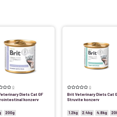
0
0
Veterinary Diets Cat GF
Brit Veterinary Diets Cat 
rointestinal konzerv
Struvite konzerv
g
200g
1.2kg
2.4kg
4.8kg
20