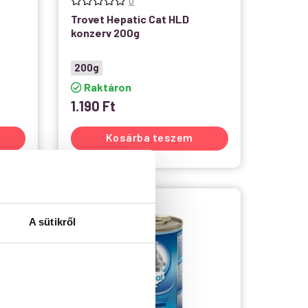
0
Trovet Hepatic Cat HLD
konzerv 200g
200g
Raktáron
1.190
Ft
Kosárba teszem
A sütikről