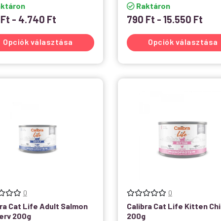
ktáron
Raktáron
0
Ft
-
4.740
Ft
790
Ft
-
15.550
Ft
Opciók választása
Opciók választása
0
0
ra Cat Life Adult Salmon
Calibra Cat Life Kitten Ch
erv 200g
200g