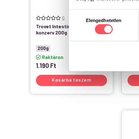
Hozzájárulás
0
Elengedhetetlen
kiválasztása
Trovet Intestinal Cat FRD
Trov
konzerv 200g
Lamb
200g
200
Raktáron
Ra
1.190
Ft
1.19
Kosárba teszem