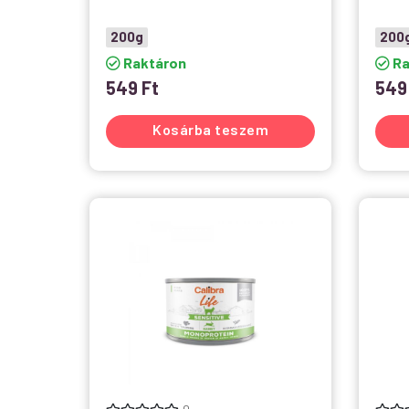
200g
200
Raktáron
Ra
549
Ft
54
Kosárba teszem