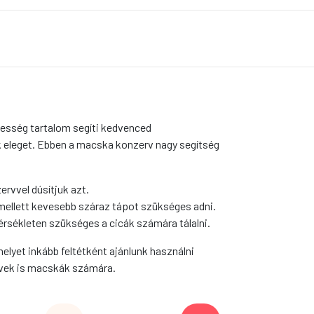
esség tartalom segíti kedvenced
ik eleget. Ebben a macska konzerv nagy segítség
rvvel dúsítjuk azt.
amellett kevesebb száraz tápot szükséges adni.
sékleten szükséges a cicák számára tálalni.
yet inkább feltétként ajánlunk használni
rvek is macskák számára.