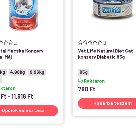
0
0
ital Macska Konzerv
Vet Life Natural Diet Cat
a-Máj
konzerv Diabetic 85g
9kg
4.98kg
9.96kg
85g
g
Raktáron
ktáron
790
Ft
9
Ft
-
11.616
Ft
Kosárba teszem
Opciók választása