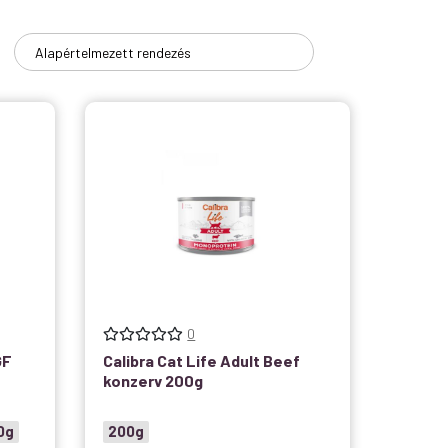
0
GF
Calibra Cat Life Adult Beef
konzerv 200g
0g
200g