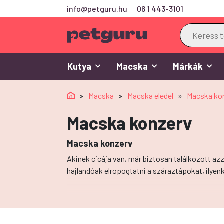
info@petguru.hu
06 1 443-3101
Products
search
Kutya
Macska
Márkák
»
Macska
»
Macska eledel
»
Macska ko
Macska konzerv
Macska konzerv
Akinek cicája van, már biztosan találkozott az
hajlandóak elropogtatni a száraztápokat, ilyen