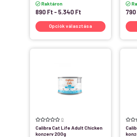
Raktáron
Ra
890
Ft
-
5.340
Ft
79
Opciók választása
0
Calibra Cat Life Adult Chicken
Calib
konzerv 200g
konz