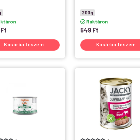
g
200g
ktáron
Raktáron
9
Ft
549
Ft
Kosárba teszem
Kosárba teszem