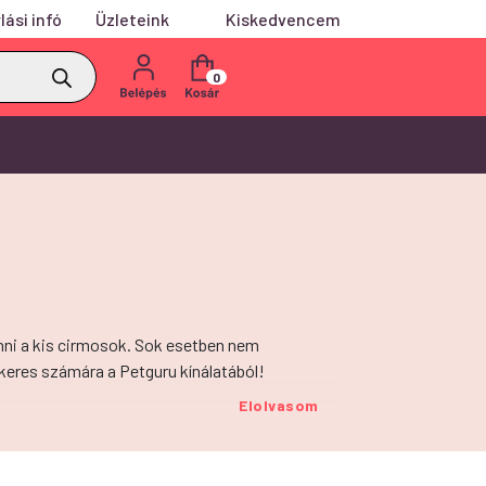
lási infó
Üzleteink
Kiskedvencem
0
enni a kis cirmosok. Sok esetben nem
keres számára a Petguru kínálatából!
Elolvasom