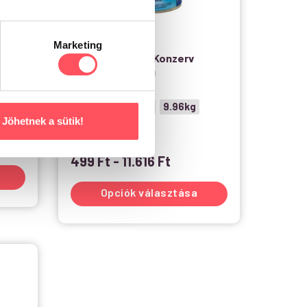
2
Marketing
t
Prevital Macska Konzerv
g
Lazac-Pisztráng
2.49kg
4.98kg
9.96kg
Jöhetnek a sütik!
415g
Raktáron
499
Ft
-
11.616
Ft
Opciók választása