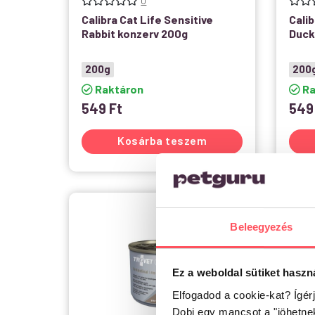
0
Calibra Cat Life Sensitive
Calib
Rabbit konzerv 200g
Duck
200g
200
Raktáron
Ra
549
Ft
54
Kosárba teszem
Beleegyezés
Ez a weboldal sütiket haszn
Elfogadod a cookie-kat? Ígér
Dobj egy mancsot a "jöhetne