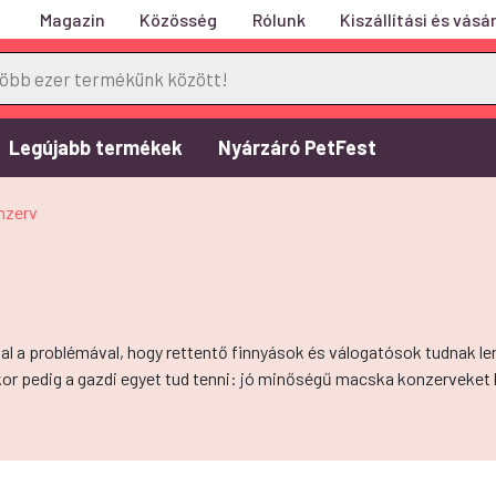
Magazin
Közösség
Rólunk
Kiszállítási és vásár
Legújabb termékek
Nyárzáró PetFest
nzerv
zal a problémával, hogy rettentő finnyások és válogatósok tudnak l
kor pedig a gazdi egyet tud tenni: jó minőségű macska konzerveket 