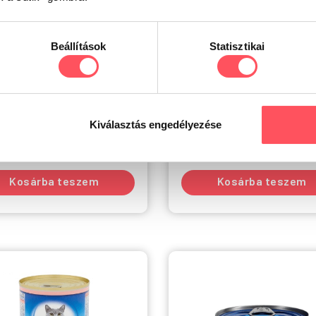
0
0
Beállítások
Statisztikai
et Renal & Oxalate Cat RID
Trovet Urinary Struvite Ca
 konzerv 200g
ASD Chicken konzerv 200
g
200g
Kiválasztás engedélyezése
ktáron
Raktáron
0
Ft
1.190
Ft
Kosárba teszem
Kosárba teszem