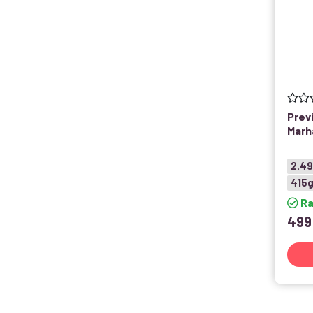
Prev
Marh
2.4
415
Ra
49