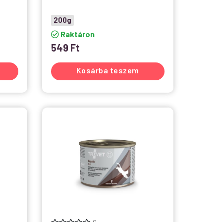
200g
Raktáron
549
Ft
Kosárba teszem