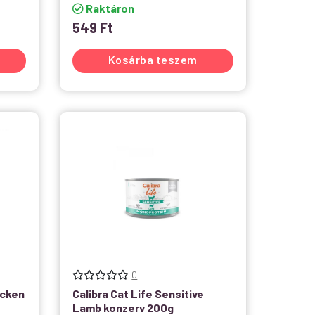
Raktáron
549
Ft
Kosárba teszem
0
icken
Calibra Cat Life Sensitive
Lamb konzerv 200g