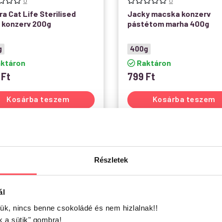
0
0
ra Cat Life Sterilised
Jacky macska konzerv
 konzerv 200g
pástétom marha 400g
g
400g
ktáron
Raktáron
9
Ft
799
Ft
Kosárba teszem
Kosárba teszem
Részletek
ál
jük, nincs benne csokoládé és nem hizlalnak!!
k a sütik" gombra!