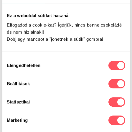
Ez a weboldal sütiket használ
Petguru Magazin
Elfogadod a cookie-kat? Ígérjük, nincs benne csokoládé
és nem hizlalnak!!
Hasznos és érdekes témák,
Dobj egy mancsot a "jöhetnek a sütik" gombra!
tippek és tanácsok
Hozzájárulás
Elengedhetetlen
kiválasztása
Beállítások
Statisztikai
Marketing