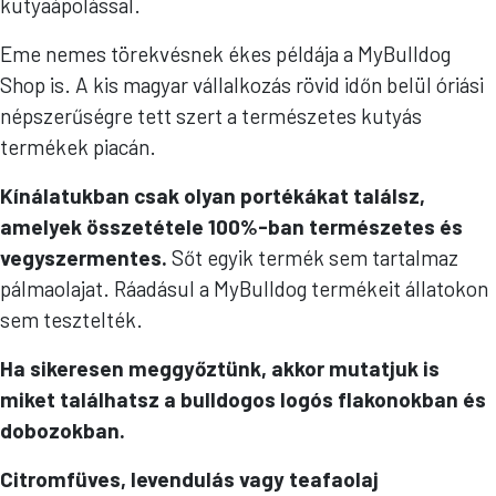
kutyaápolással.
Eme nemes törekvésnek ékes példája a MyBulldog
Shop is. A kis magyar vállalkozás rövid időn belül óriási
népszerűségre tett szert a természetes kutyás
termékek piacán.
Kínálatukban csak olyan portékákat találsz,
amelyek összetétele 100%-ban természetes és
vegyszermentes.
Sőt egyik termék sem tartalmaz
pálmaolajat. Ráadásul a MyBulldog termékeit állatokon
sem tesztelték.
Ha sikeresen meggyőztünk, akkor mutatjuk is
miket találhatsz a bulldogos logós flakonokban és
dobozokban.
Citromfüves, levendulás vagy teafaolaj