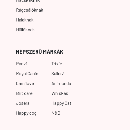
Rágcsálóknak
Halaknak
Hüllőknek
NÉPSZERŰ MÁRKÁK
Panzi
Trixie
Royal Canin
SullerZ
Carnilove
Animonda
Brit care
Whiskas
Josera
Happy Cat
Happy dog
N&D