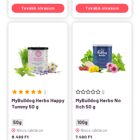
Tovább olvasom
Tovább olvasom
1
0
MyBulldog Herbs Happy
MyBulldog Herbs No
Tummy 50 g
Itch 50 g
50g
100g
Nincs raktáron
Nincs raktáron
8.499
Ft
7.490
Ft