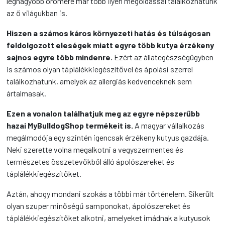
legnagyobb örömére már több ilyen megoldással találkozhatunk
az ő világukban is.
Hiszen a számos káros környezeti hatás és túlságosan
feldolgozott eleségek miatt egyre több kutya érzékeny
sajnos egyre több mindenre.
Ezért az állategészségügyben
is számos olyan táplálékkiegészítővel és ápolási szerrel
találkozhatunk, amelyek az allergiás kedvenceknek sem
ártalmasak.
Ezen a vonalon találhatjuk meg az egyre népszerűbb
hazai MyBulldogShop termékeit is.
A magyar vállalkozás
megálmodója egy szintén igencsak érzékeny kutyus gazdája.
Neki szerette volna megalkotni a vegyszermentes és
természetes összetevőkből álló ápolószereket és
táplálékkiegészítőket.
Aztán, ahogy mondani szokás a többi már történelem. Sikerült
olyan szuper minőségű samponokat, ápolószereket és
táplálékkiegészítőket alkotni, amelyeket imádnak a kutyusok