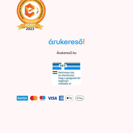
Árukereső.hu