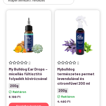
0
0
My Bulldog Ear Drops –
Mybulldog
micellás fültisztító
természetes permet
folyadék kövirózsával
levendulával és
citromfűvel 200 ml
200g
200g
Raktáron
6.199
Ft
Raktáron
4.490
Ft