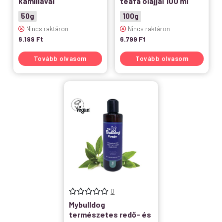
kamillával
teafa olajjal 100 ml
50g
100g
Nincs raktáron
Nincs raktáron
6.199
Ft
6.799
Ft
Tovább olvasom
Tovább olvasom
0
Mybulldog
természetes redő- és