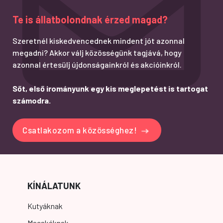
Te is állatbolondnak érzed magad?
Szeretnél kiskedvencednek mindent jót azonnal
megadni? Akkor válj közösségünk tagjává, hogy
azonnal értesülj újdonságainkról és akcióinkról.
Sőt, első irományunk egy kis meglepetést is tartogat
számodra.
Csatlakozom a közösséghez!
KÍNÁLATUNK
Kutyáknak
Macskáknak