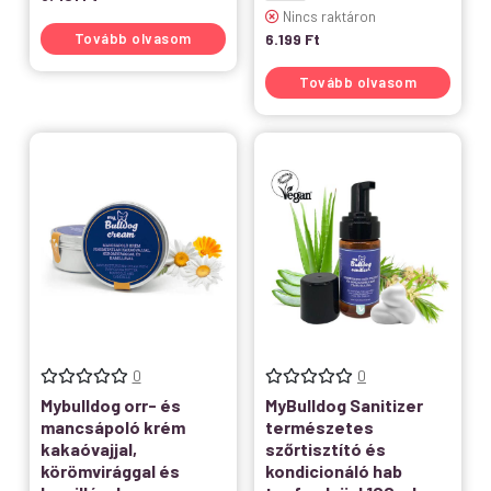
Nincs raktáron
Tovább olvasom
6.199
Ft
Tovább olvasom
0
0
Mybulldog orr- és
MyBulldog Sanitizer
mancsápoló krém
természetes
kakaóvajjal,
szőrtisztító és
körömvirággal és
kondicionáló hab