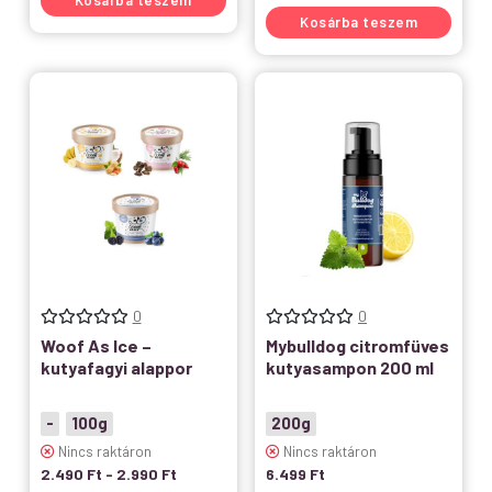
Kosárba teszem
Kosárba teszem
0
0
Woof As Ice –
Mybulldog citromfüves
kutyafagyi alappor
kutyasampon 200 ml
-
100g
200g
Nincs raktáron
Nincs raktáron
2.490
Ft
-
2.990
Ft
6.499
Ft