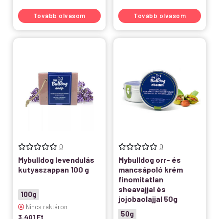
Tovább olvasom
Tovább olvasom
0
0
Mybulldog levendulás
Mybulldog orr- és
kutyaszappan 100 g
mancsápoló krém
finomítatlan
sheavajjal és
100g
jojobaolajjal 50g
Nincs raktáron
50g
3.401
Ft