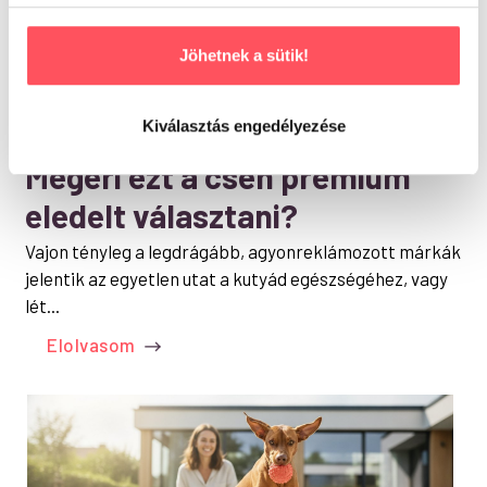
Jöhetnek a sütik!
KUTYA MAGAZIN
Kiválasztás engedélyezése
Delikan kutyatáp vélemények:
Megéri ezt a cseh prémium
eledelt választani?
Vajon tényleg a legdrágább, agyonreklámozott márkák
jelentik az egyetlen utat a kutyád egészségéhez, vagy
lét...
Elolvasom