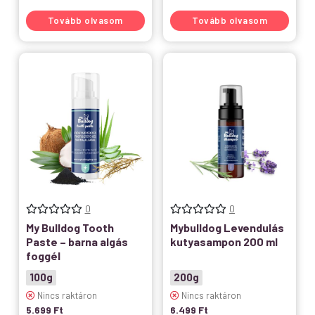
Tovább olvasom
Tovább olvasom
0
0
My Bulldog Tooth
Mybulldog Levendulás
Paste – barna algás
kutyasampon 200 ml
foggél
100g
200g
Nincs raktáron
Nincs raktáron
5.699
Ft
6.499
Ft