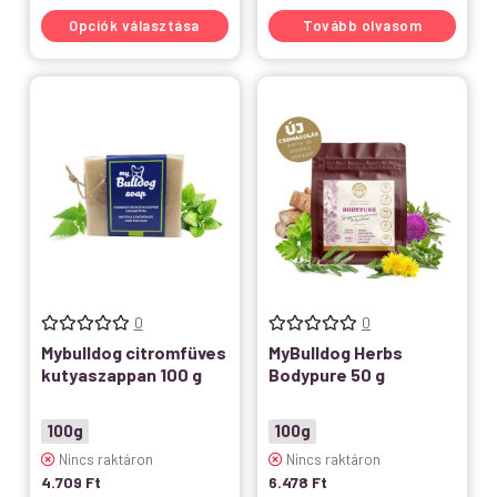
Opciók választása
Tovább olvasom
0
0
Mybulldog citromfüves
MyBulldog Herbs
kutyaszappan 100 g
Bodypure 50 g
100g
100g
Nincs raktáron
Nincs raktáron
4.709
Ft
6.478
Ft