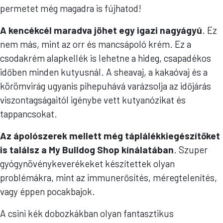
permetet még magadra is fújhatod!
A kencékcél maradva jöhet egy igazi nagyágyú
. Ez
nem más, mint az orr és mancsápoló krém. Ez a
csodakrém alapkellék is lehetne a hideg, csapadékos
időben minden kutyusnál. A sheavaj, a kakaóvaj és a
körömvirág ugyanis pihepuhává varázsolja az időjárás
viszontagságaitól igénybe vett kutyanózikat és
tappancsokat.
Az ápolószerek mellett még táplálékkiegészítőket
is találsz a My Bulldog Shop kínálatában
. Szuper
gyógynövénykeverékeket készítettek olyan
problémákra, mint az immunerősítés, méregtelenítés,
vagy éppen pocakbajok.
A csini kék dobozkákban olyan fantasztikus