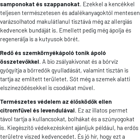
samponokat és szappanokat
. Ezekkel a kencékkel
teljesen természetesen és adalékanyagoktól mentesen
varázsolhatod makulátlanul tisztává még az allergiás
kedvencek bundáját is. Emellett pedig még ápolja és
regenerálja is a kutyusok bőrét.
Redő és szemkörnyékápoló tonik ápoló
összetevőkkel
. A bio zsályakivonat és a bórvíz
gyógyítja a bőrredők gyulladását, valamint tisztán is
tartja az említett területet. Sőt még a szemek alatti
elszíneződésekkel is csodákat művel.
Természetes védelem az élősködők ellen
citromfűvel és levendulával
. Ez az illatos permet
távol tartja a kullancsokat, bolhákat és a szúnyogokat
is. Kiegészítő védekezésként ajánljuk például, ha erdős
területre viszed kedvencedet. És jó hír, hogy ezt a