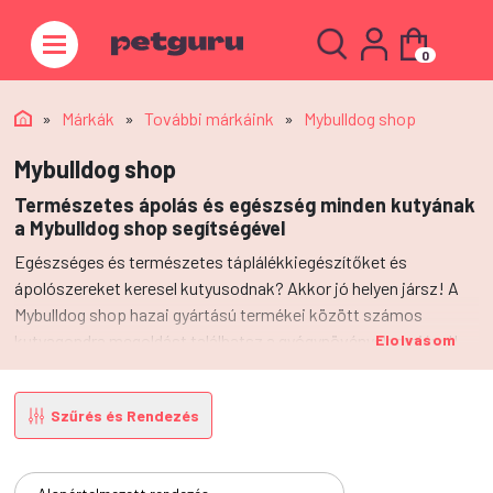
0
»
Márkák
»
További márkáink
»
Mybulldog shop
Mybulldog shop
Természetes ápolás és egészség minden kutyának
a Mybulldog shop segítségével
Egészséges és természetes táplálékkiegészítőket és
ápolószereket keresel kutyusodnak? Akkor jó helyen jársz! A
Mybulldog shop hazai gyártású termékei között számos
kutyagondra megoldást találhatsz a gyógynövények erejével!
Elolvasom
Szűrés és Rendezés