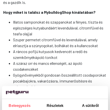
és a gazdik is.
Hogy miket is találsz a MybulldogShop kínálatában?
Illatos samponokat és szappanokat a fényes, tiszta és
egészséges kutyabundáért levendulával, citromfűvel és
teafa olajjal
Szuper permetet citromfűvel és levendulával, amely
elriasztja a szúnyogokat, bolhákat és a kullancsokat
A ráncos pofijú kutyusok kedvencét a redő és
szemkörnyékápoló tonikot
A száraz orr és mancs ellenségét, az ápoló
csodakencéket
Gyógynövényekből gondosan összeállított csodaporokat
pocakbajokra, vakarózásra, immunerősítésre és
méregtelenítésre
Ha fontos számodra, hogy természetesen ápold kutyádat és
az sem rossz, ha ezt hazai termékekkel teszed, akkor válaszd
Beleegyezés
Részletek
A sütikről
a MyBulldogShop csodáit!