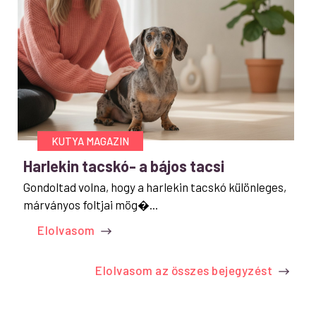
KUTYA MAGAZIN
Harlekin tacskó- a bájos tacsi
Gondoltad volna, hogy a harlekin tacskó különleges,
márványos foltjai mög�...
Elolvasom
Elolvasom az összes bejegyzést