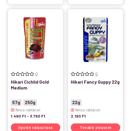
0
0
Hikari Cichlid Gold
Hikari Fancy Guppy 22g
Medium
57g
250g
22g
Nincs raktáron
Nincs raktáron
1.490
Ft
-
3.790
Ft
2.190
Ft
Opciók választása
Tovább olvasom