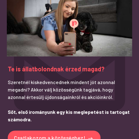
Te is állatbolondnak érzed magad?
Szeretnél kiskedvencednek mindent jót azonnal
megadni? Akkor válj közösségünk tagjává, hogy
azonnal értesülj újdonságainkról és akcióinkról.
Sőt, első irományunk egy kis meglepetést is tartogat
számodra.
Csatlakozom a közösséghez!