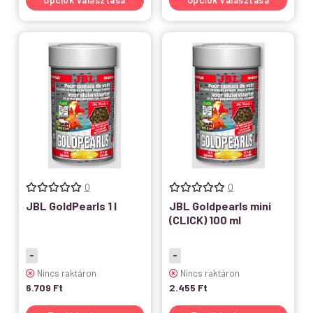
Opciók választása
Opciók választása
0
0
JBL GoldPearls 1 l
JBL Goldpearls mini
(CLICK) 100 ml
-
-
Nincs raktáron
Nincs raktáron
6.709
Ft
2.455
Ft