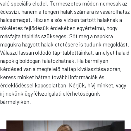
való speciális eledel. Természetes módon nemcsak az
édesvízi, hanem a tengeri halak számára is vásárolhatsz
halcsemegét. Hiszen a sós vízben tartott halaknak a
tökéletes fejlődésük érdekében egyértelmű, hogy
másfajta táplálás szükséges. Sőt még a napokra
magukra hagyott halak etetésére is tudunk megoldást.
Válaszd lassan oldódó táp-tablettáinkat, amelyet halaid
napokig boldogan falatozhatnak. Ha bármilyen
kérdésed van a megfelelő haltáp kiválasztása során,
keress minket bátran további információk és
érdeklődéssel kapcsolatban. Kérjük, hívj minket, vagy
írj nekünk ügyfélszolgálati elérhetőségünk
bármelyikén.