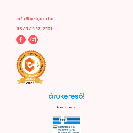
info@petguru.hu
06 / 1 / 443-3101
Árukereső.hu