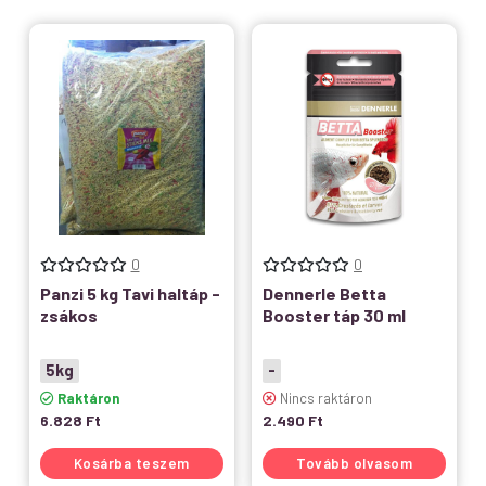
örömére!
0
0
Panzi 5 kg Tavi haltáp -
Dennerle Betta
zsákos
Booster táp 30 ml
5kg
-
Raktáron
Nincs raktáron
6.828
Ft
2.490
Ft
Kosárba teszem
Tovább olvasom