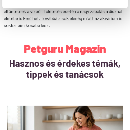
táplálék, akkora mennyiségben, amelyet 1-2 perc alatt
eltüntetnek a vízből. Túletetés esetén a nagy zabálás a díszhal
életébe is kerülhet. Továbbá a sok eleség miatt az akvárium is
sokkal piszkosabb lesz.
Petguru Magazin
Hasznos és érdekes témák,
tippek és tanácsok