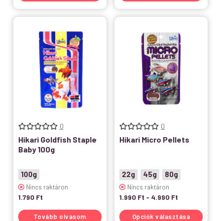
0
0
Hikari Goldfish Staple
Hikari Micro Pellets
Baby 100g
100g
22g
45g
80g
Nincs raktáron
Nincs raktáron
1.790
Ft
1.990
Ft
-
4.990
Ft
Tovább olvasom
Opciók választása