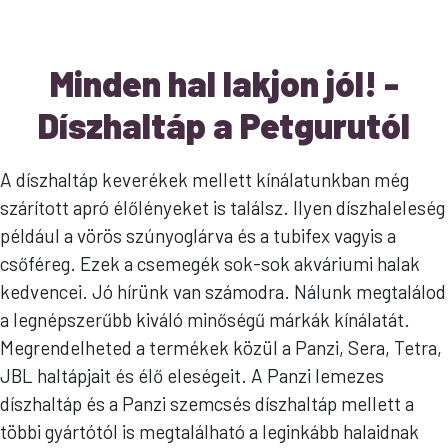
Minden hal lakjon jól! -
Díszhaltáp a Petgurutól
A díszhaltáp keverékek mellett kínálatunkban még
szárított apró élőlényeket is találsz. Ilyen díszhaleleség
például a vörös szúnyoglárva és a tubifex vagyis a
csőféreg. Ezek a csemegék sok-sok akváriumi halak
kedvencei. Jó hírünk van számodra. Nálunk megtalálod
a legnépszerűbb kiváló minőségű márkák kínálatát.
Megrendelheted a termékek közül a Panzi, Sera, Tetra,
JBL haltápjait és élő eleségeit. A Panzi lemezes
díszhaltáp és a Panzi szemcsés díszhaltáp mellett a
többi gyártótól is megtalálható a leginkább halaidnak