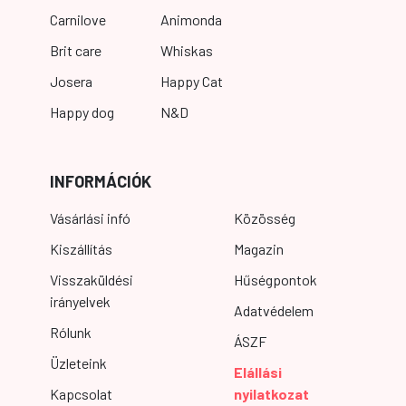
Carnilove
Animonda
Brit care
Whiskas
Josera
Happy Cat
Happy dog
N&D
INFORMÁCIÓK
Vásárlási infó
Közösség
Kiszállítás
Magazin
Visszaküldési
Hűségpontok
irányelvek
Adatvédelem
Rólunk
ÁSZF
Üzleteink
Elállási
Kapcsolat
nyilatkozat