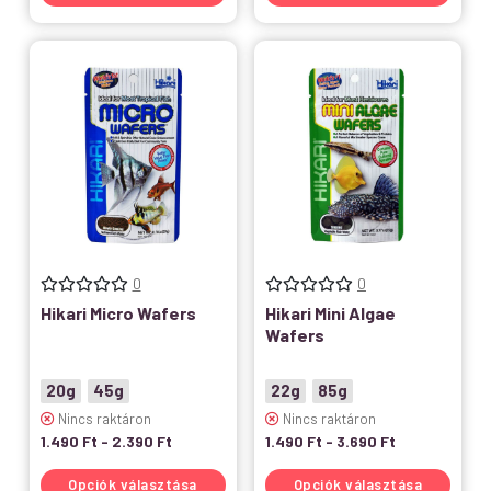
0
0
Hikari Micro Wafers
Hikari Mini Algae
Wafers
20g
45g
22g
85g
Nincs raktáron
Nincs raktáron
1.490
Ft
-
2.390
Ft
1.490
Ft
-
3.690
Ft
Opciók választása
Opciók választása