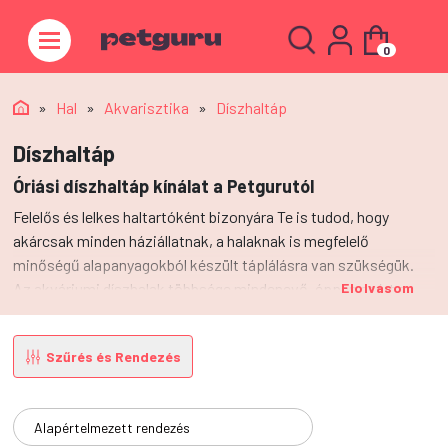
0
»
Hal
»
Akvarisztika
»
Díszhaltáp
Díszhaltáp
Óriási díszhaltáp kínálat a Petgurutól
Felelős és lelkes haltartóként bizonyára Te is tudod, hogy
akárcsak minden háziállatnak, a halaknak is megfelelő
minőségű alapanyagokból készült táplálásra van szükségük.
Az akváriumi díszhalak többsége mindenevő, éppen ezért a
Elolvasom
legtöbb díszhaltáp is ez alapján készül. A fehérjék és
szénhidrátok mellett pedig vitaminok és ásványi anyagok is
Szűrés és Rendezés
vannak ezekben a tápkeverékekben. Kínálatunkban megtalálod
a legjobb lemezes, granulátum, pelletált, tablettás, vagy
szemcsés díszhaltáp termékeket. De akár szárított apró
élőlényeket is rendelhetsz tőlünk halacskáid legnagyobb