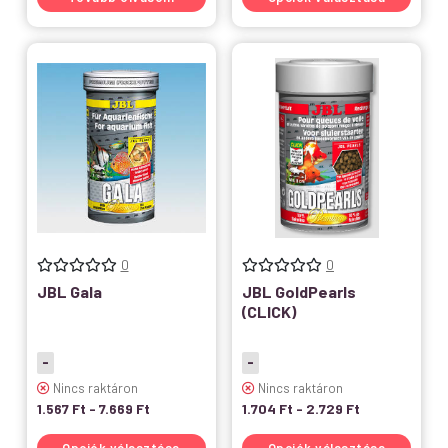
0
0
JBL Gala
JBL GoldPearls
(CLICK)
-
-
Nincs raktáron
Nincs raktáron
1.567
Ft
-
7.669
Ft
1.704
Ft
-
2.729
Ft