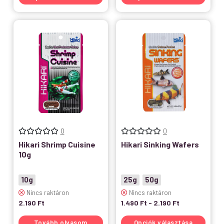
0
0
Hikari Shrimp Cuisine
Hikari Sinking Wafers
10g
10g
25g
50g
Nincs raktáron
Nincs raktáron
2.190
Ft
1.490
Ft
-
2.190
Ft
Tovább olvasom
Opciók választása