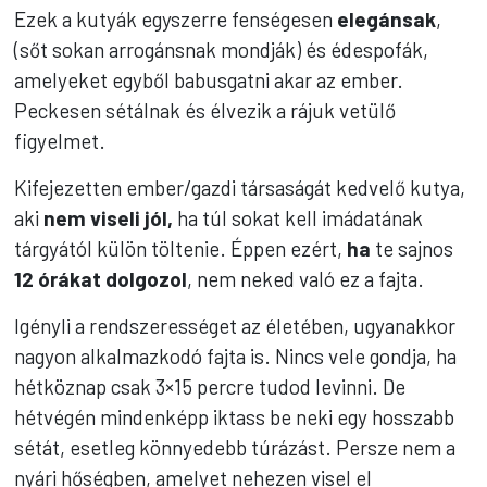
Ezek a kutyák egyszerre fenségesen
elegánsak
,
(sőt sokan arrogánsnak mondják) és édespofák,
amelyeket egyből babusgatni akar az ember.
Peckesen sétálnak és élvezik a rájuk vetülő
figyelmet.
Kifejezetten ember/gazdi társaságát kedvelő kutya,
aki
nem viseli jól,
ha túl sokat kell imádatának
tárgyától külön töltenie. Éppen ezért,
ha
te sajnos
12 órákat dolgozol
, nem neked való ez a fajta.
Igényli a rendszerességet az életében, ugyanakkor
nagyon alkalmazkodó fajta is. Nincs vele gondja, ha
hétköznap csak 3×15 percre tudod levinni. De
hétvégén mindenképp iktass be neki egy hosszabb
sétát, esetleg könnyedebb túrázást. Persze nem a
nyári hőségben, amelyet nehezen visel el