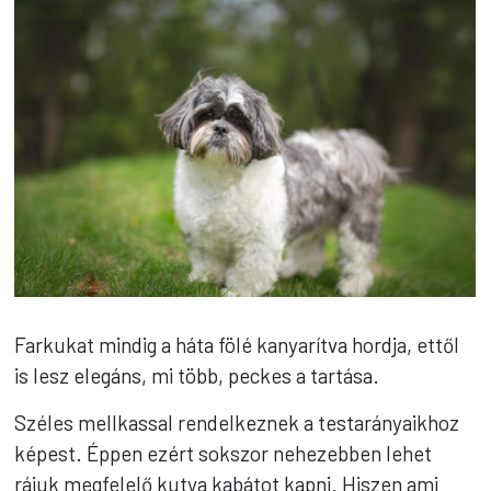
Farkukat mindig a háta fölé kanyarítva hordja, ettől
is lesz elegáns, mi több, peckes a tartása.
Széles mellkassal rendelkeznek a testarányaikhoz
képest. Éppen ezért sokszor nehezebben lehet
rájuk megfelelő kutya kabátot kapni. Hiszen ami