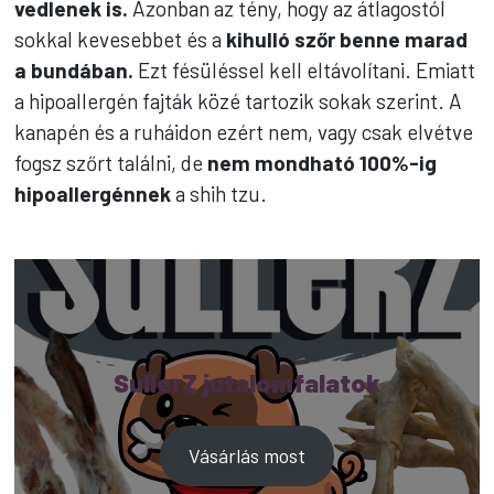
vedlenek is.
Azonban az tény, hogy az átlagostól
sokkal kevesebbet és a
kihulló szőr benne marad
a bundában.
Ezt fésüléssel kell eltávolítani. Emiatt
a hipoallergén fajták közé tartozik sokak szerint. A
kanapén és a ruháidon ezért nem, vagy csak elvétve
fogsz szőrt találni, de
nem mondható 100%-ig
hipoallergénnek
a shih tzu.
SullerZ jutalomfalatok
Vásárlás most