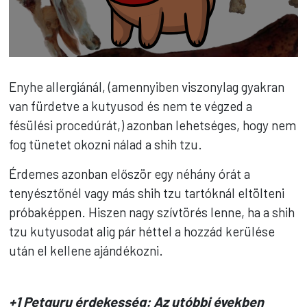
Enyhe allergiánál, (amennyiben viszonylag gyakran
van fürdetve a kutyusod és nem te végzed a
fésülési procedúrát,) azonban lehetséges, hogy nem
fog tünetet okozni nálad a shih tzu.
Érdemes azonban először egy néhány órát a
tenyésztőnél vagy más shih tzu tartóknál eltölteni
próbaképpen. Hiszen nagy szívtörés lenne, ha a shih
tzu kutyusodat alig pár héttel a hozzád kerülése
után el kellene ajándékozni.
+1 Petguru érdekesség: Az utóbbi években