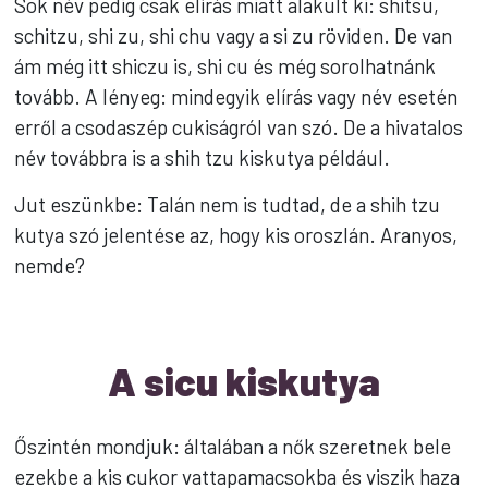
Sok név pedig csak elírás miatt alakult ki: shitsu,
schitzu, shi zu, shi chu vagy a si zu röviden. De van
ám még itt shiczu is, shi cu és még sorolhatnánk
tovább. A lényeg: mindegyik elírás vagy név esetén
erről a csodaszép cukiságról van szó. De a hivatalos
név továbbra is a shih tzu kiskutya például.
Jut eszünkbe: Talán nem is tudtad, de a shih tzu
kutya szó jelentése az, hogy kis oroszlán. Aranyos,
nemde?
A sicu kiskutya
Őszintén mondjuk: általában a nők szeretnek bele
ezekbe a kis cukor vattapamacsokba és viszik haza