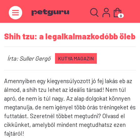
0
Shih tzu: a legalkalmazkodóbb öleb
Írta: Suller Gergő
KUTYA MAGAZIN
Amennyiben egy kiegyensúlyozott jó fej lakás eb az
álmod, a shih tzu lehet az ideális társad! Nem túl
apró, de nem is túl nagy. Az alap dolgokat könnyen
megtanulja, de nem igényel több órás tréningeket és
futtatást. Szeretnél többet megtudni? Olvasd el
cikkünket, amelyből mindent megtudhatsz ezen
fajtáról!