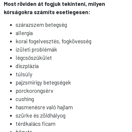
Most röviden át fogjuk tekinteni, milyen
kórságokra számíts esetlegesen:
szárazszem betegség
allergia
korai fogelvesztés, fogkövesség
ízületi problémák
légcsőszűkület
diszplázia
túlsúly
pajzsmirigy betegségek
porckorongsérv
cushing
hasmenésre való hajlam
szürke és zöldhályog
térdkalács ficam
hőguta