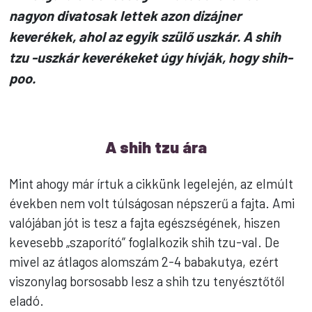
nagyon divatosak lettek azon dizájner
keverékek, ahol az egyik szülő uszkár. A shih
tzu -uszkár keverékeket úgy hívják, hogy shih-
poo.
A shih tzu ára
Mint ahogy már írtuk a cikkünk legelején, az elmúlt
években nem volt túlságosan népszerű a fajta. Ami
valójában jót is tesz a fajta egészségének, hiszen
kevesebb „szaporító” foglalkozik shih tzu-val. De
mivel az átlagos alomszám 2-4 babakutya, ezért
viszonylag borsosabb lesz a shih tzu tenyésztőtől
eladó.