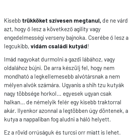
Kisebb
trükköket szívesen megtanul,
de ne várd
azt, hogy ő lesz a következő agility vagy
engedelmességi verseny bajnoka. Cserébe ő lesz a
legcukibb,
vidám családi kutyád
!
Imád nagyokat durmolni a gazdi lábához, vagy
oldalához bújni. De arra készülj fel, hogy nem
mondható a legkellemesebb alvótársnak a nem
mélyen alvók számára. Ugyanis a shih tzu kutyák
nagy többsége horkol… egyesek ugyan csak
halkan… de némelyik felér egy kisebb traktorral
akár. Ilyenkor azonnal a legtöbben úgy döntenek, a
kutya a nappaliban fog aludni a háló helyett.
Ez a rövid orrúságuk és turcsi orr miatt is lehet.