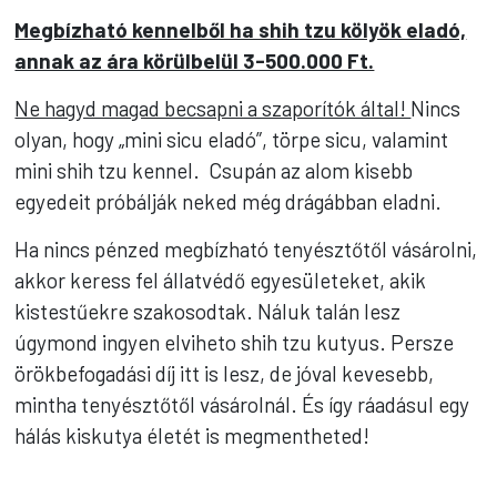
Megbízható kennelből ha shih tzu kölyök eladó,
annak az ára körülbelül 3-500.000 Ft.
Ne hagyd magad becsapni a szaporítók által!
Nincs
olyan, hogy „mini sicu eladó”, törpe sicu, valamint
mini shih tzu kennel. Csupán az alom kisebb
egyedeit próbálják neked még drágábban eladni.
Ha nincs pénzed megbízható tenyésztőtől vásárolni,
akkor keress fel állatvédő egyesületeket, akik
kistestűekre szakosodtak. Náluk talán lesz
úgymond ingyen elviheto shih tzu kutyus. Persze
örökbefogadási díj itt is lesz, de jóval kevesebb,
mintha tenyésztőtől vásárolnál. És így ráadásul egy
hálás kiskutya életét is megmentheted!