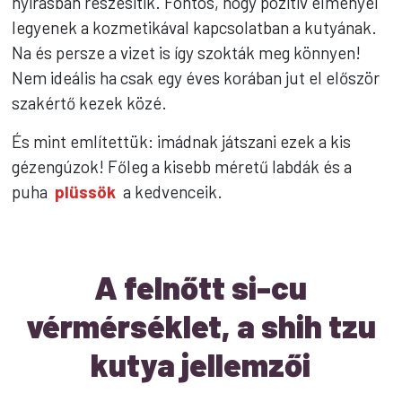
nyírásban részesítik. Fontos, hogy pozitív élményei
legyenek a kozmetikával kapcsolatban a kutyának.
Na és persze a vizet is így szokták meg könnyen!
Nem ideális ha csak egy éves korában jut el először
szakértő kezek közé.
És mint említettük: imádnak játszani ezek a kis
gézengúzok! Főleg a kisebb méretű labdák és a
puha
plüssök
a kedvenceik.
A felnőtt si-cu
vérmérséklet, a shih tzu
kutya jellemzői