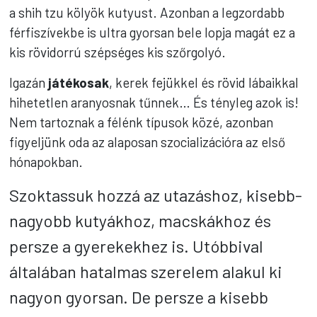
a shih tzu kölyök kutyust. Azonban a legzordabb
férfiszívekbe is ultra gyorsan bele lopja magát ez a
kis rövidorrú szépséges kis szőrgolyó.
Igazán
játékosak
, kerek fejükkel és rövid lábaikkal
hihetetlen aranyosnak tűnnek… És tényleg azok is!
Nem tartoznak a félénk típusok közé, azonban
figyeljünk oda az alaposan szocializációra az első
hónapokban.
Szoktassuk hozzá az utazáshoz, kisebb-
nagyobb kutyákhoz, macskákhoz és
persze a gyerekekhez is. Utóbbival
általában hatalmas szerelem alakul ki
nagyon gyorsan. De persze a kisebb