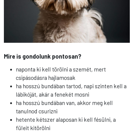
Mire is gondolunk pontosan?
naponta ki kell törölni a szemét, mert
csipásodásra hajlamosak
ha hosszú bundában tartod, napi szinten kell a
lábikóját, akár a fenekét mosni
ha hosszú bundában van, akkor meg kell
tanulnod csurizni
hetente kétszer alaposan ki kell fésülni, a
füleit kitörölni