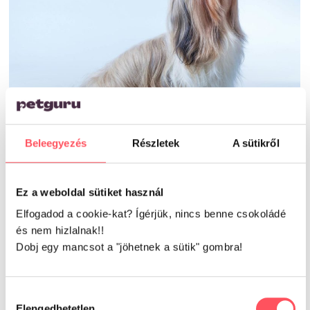
Beleegyezés
Részletek
A sütikről
A shih tzu kutyát kifejezetten
ajánljuk akár más
kutyák vagy cicák mellé,
ugyanis a legtöbb
Ez a weboldal sütiket használ
esetben minden probléma nélkül élnek együtt. (de
Elfogadod a cookie-kat? Ígérjük, nincs benne csokoládé
más állatokkal sincs a legtöbbször gond, minden
és nem hizlalnak!!
csak nevelése kérdése) De figyelj arra oda, hogy a
Dobj egy mancsot a "jöhetnek a sütik" gombra!
kis oroszlán kutyádra mindig jusson kellő figyelem!
Ugyanis mint ahogy már említettük, nehezen viselik
Hozzájárulás
Elengedhetetlen