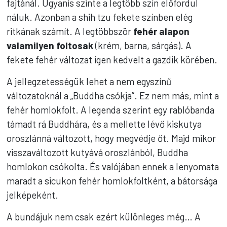
fajtánál. Ugyanis szinte a legtöbb szín előfordul
náluk. Azonban a shih tzu fekete színben elég
ritkának számít. A legtöbbször
fehér alapon
valamilyen foltosak
(krém, barna, sárgás). A
fekete fehér változat igen kedvelt a gazdik körében.
A jellegzetességük lehet a nem egyszínű
változatoknál a „Buddha csókja”. Ez nem más, mint a
fehér homlokfolt. A legenda szerint egy rablóbanda
támadt rá Buddhára, és a mellette lévő kiskutya
oroszlánná változott, hogy megvédje őt. Majd mikor
visszaváltozott kutyává oroszlánból, Buddha
homlokon csókolta. És valójában ennek a lenyomata
maradt a sicukon fehér homlokfoltként, a bátorsága
jelképeként.
A bundájuk nem csak ezért különleges még… A