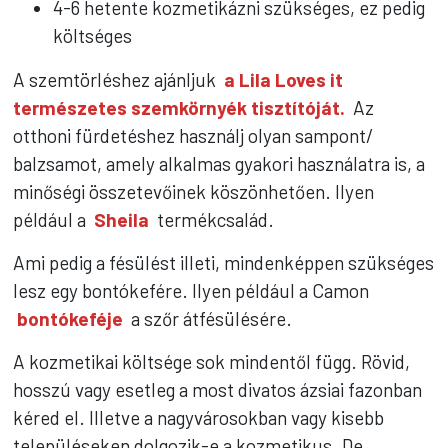
4-6 hetente kozmetikázni szükséges, ez pedig
költséges
A szemtörléshez ajánljuk
a Lila Loves it
természetes szemkörnyék tisztítóját.
Az
otthoni fürdetéshez használj olyan sampont/
balzsamot, amely alkalmas gyakori használatra is, a
minőségi összetevőinek köszönhetően. Ilyen
például a
Sheila
termékcsalád.
Ami pedig a fésülést illeti, mindenképpen szükséges
lesz egy bontókefére. Ilyen például a Camon
bontókeféje
a szőr átfésülésére.
A kozmetikai költsége sok mindentől függ. Rövid,
hosszú vagy esetleg a most divatos ázsiai fazonban
kéred el. Illetve a nagyvárosokban vagy kisebb
településeken dolgozik-e a kozmetikus. De