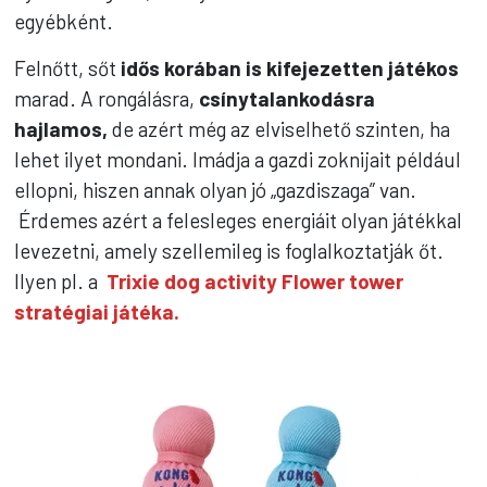
egyébként.
Felnőtt, sőt
idős korában is kifejezetten játékos
marad. A rongálásra,
csínytalankodásra
hajlamos,
de azért még az elviselhető szinten, ha
lehet ilyet mondani. Imádja a gazdi zoknijait például
ellopni, hiszen annak olyan jó „gazdiszaga” van.
Érdemes azért a felesleges energiáit olyan játékkal
levezetni, amely szellemileg is foglalkoztatják őt.
Ilyen pl. a
Trixie dog activity Flower tower
stratégiai játéka.