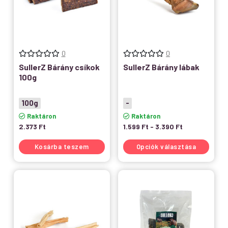
0
0
SullerZ Bárány csíkok
SullerZ Bárány lábak
100g
100g
-
Raktáron
Raktáron
2.373
Ft
1.599
Ft
-
3.390
Ft
Kosárba teszem
Opciók választása