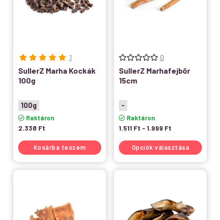
1
0
SullerZ Marha Kockák
SullerZ Marhafejbőr
100g
15cm
100g
-
Raktáron
Raktáron
2.338
Ft
1.511
Ft
-
1.999
Ft
Kosárba teszem
Opciók választása