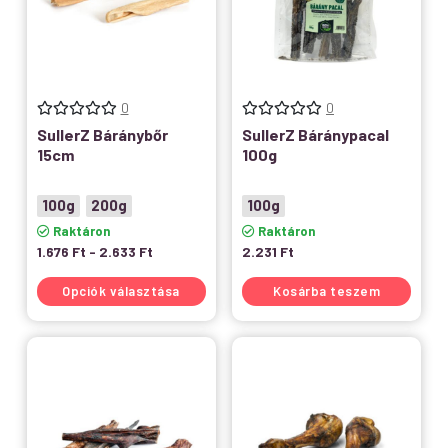
0
0
SullerZ Báránybőr
SullerZ Báránypacal
15cm
100g
100g
200g
100g
Raktáron
Raktáron
1.676
Ft
-
2.633
Ft
2.231
Ft
Opciók választása
Kosárba teszem