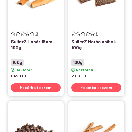
0
0
SullerZ Lóbőr 15cm
SullerZ Marha csíkok
100g
100g
100g
100g
Raktáron
Raktáron
1.490
Ft
2.031
Ft
Kosárba teszem
Kosárba teszem