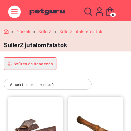
0
»
Márkák
»
SullerZ
»
SullerZ jutalomfalatok
SullerZ jutalomfalatok
Szűrés és Rendezés