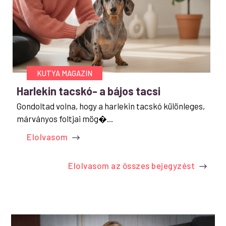
KUTYA MAGAZIN
Harlekin tacskó- a bájos tacsi
Gondoltad volna, hogy a harlekin tacskó különleges,
márványos foltjai mög�...
Elolvasom
Elolvasom az összes bejegyzést