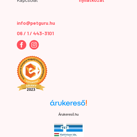
info@petguru.hu
06 / 1 / 443-3101
Árukereső.hu