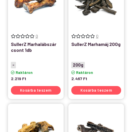
0
0
SullerZ Marhalábszár
SullerZ Marhamáj 200g
csont 1db
-
200g
Raktáron
Raktáron
2.219
Ft
2.467
Ft
Kosárba teszem
Kosárba teszem