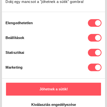
Dobj egy mancsot a "jöhetnek a sütik" gombra!
Hozzájárulás
Elengedhetetlen
kiválasztása
0
0
SullerZ Marhapata
SullerZ Marhaporc
Beállítások
200g
Statisztikai
200g
100g
200g
Raktáron
Raktáron
1.653
Ft
1.393
Ft
-
2.090
Ft
Marketing
Kosárba teszem
Opciók választása
Jöhetnek a sütik!
Kiválasztás engedélyezése