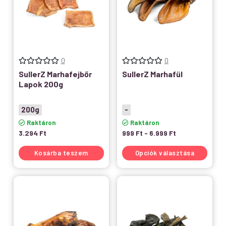
0
0
SullerZ Marhafejbőr
SullerZ Marhafül
Lapok 200g
200g
-
Raktáron
Raktáron
3.294
Ft
999
Ft
-
6.999
Ft
Kosárba teszem
Opciók választása