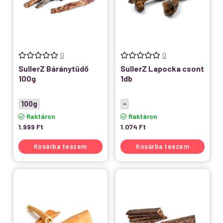
0
0
SullerZ Báránytüdő
SullerZ Lapocka csont
100g
1db
100g
-
Raktáron
Raktáron
1.999
Ft
1.074
Ft
Kosárba teszem
Kosárba teszem