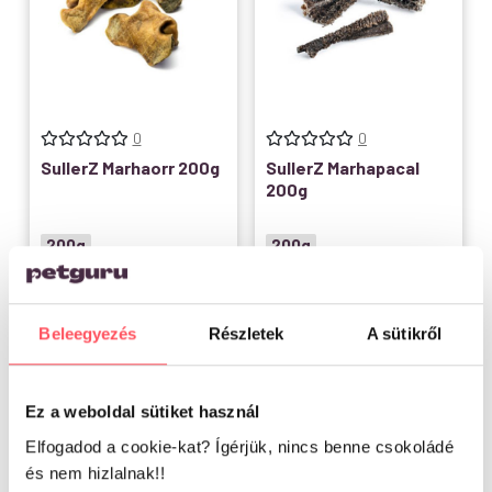
0
0
SullerZ Marhaorr 200g
SullerZ Marhapacal
200g
200g
200g
Raktáron
Raktáron
2.337
Ft
3.034
Ft
Beleegyezés
Részletek
A sütikről
Kosárba teszem
Kosárba teszem
Ez a weboldal sütiket használ
Elfogadod a cookie-kat? Ígérjük, nincs benne csokoládé
és nem hizlalnak!!