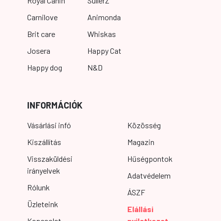
Royal Canin
SullerZ
Carnilove
Animonda
Brit care
Whiskas
Josera
Happy Cat
Happy dog
N&D
INFORMÁCIÓK
Vásárlási infó
Közösség
Kiszállítás
Magazin
Visszaküldési
Hűségpontok
irányelvek
Adatvédelem
Rólunk
ÁSZF
Üzleteink
Elállási
Kapcsolat
nyilatkozat