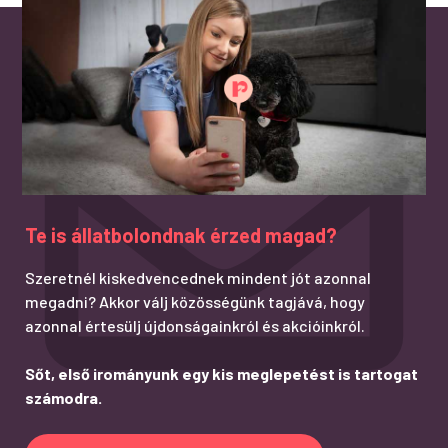
Te is állatbolondnak érzed magad?
Szeretnél kiskedvencednek mindent jót azonnal
megadni? Akkor válj közösségünk tagjává, hogy
azonnal értesülj újdonságainkról és akcióinkról.
Sőt, első irományunk egy kis meglepetést is tartogat
számodra.