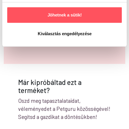
0 vélemény alapján
Jöhetnek a sütik!
Kiválasztás engedélyezése
Írd meg a véleményed!
Már kipróbáltad ezt a
terméket?
Oszd meg tapasztalataidat,
véleményedet a Petguru közösségével!
Segítsd a gazdikat a döntésükben!