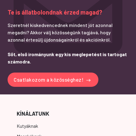
Te is állatbolondnak érzed magad?
Szeretnél kiskedvencednek mindent jót azonnal
megadni? Akkor válj közösségünk tagjává, hogy
azonnal értesülj újdonságainkról és akcióinkról.
Sőt, első irományunk egy kis meglepetést is tartogat
számodra.
Csatlakozom a közösséghez!
KÍNÁLATUNK
Kutyáknak