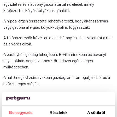
egy ízletes és alacsony gabonatartalmú eledel, amely
kifejezetten kölyökkutyáknak ajánlott.
A hipoallergén összetétel lehetővé teszi, hogy akár szárnyas
vagy gabona allergiás kölyökkutyák is fogyasszák.
A fő összetevők közé tartozik a bárány és a hal, valamint a rizs
és a vörös cirok.
A bárányhús gazdag fehérjében, B-vitaminokban és ásványi
anyagokban, segít az emésztőrendszer egészséges
működésében.
A hal Omega-3 zsírsavakban gazdag, ami támogatja a bőr és a
szőrzet egészségét.
A rizs könnyen emészthető és ideális érzékeny gyomrú
kutyusok számára.
Az eledelben található vörösáfonya védi a húgyutakat, serkenti
Beleegyezés
Részletek
A sütikről
az agyműködést és erősíti az immunrendszert.