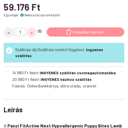
59.176
Ft
Egységár:
Válassz az opciók közül!
Panzi
db
-
+
Kosárba teszem
FitActive
Next
Szállítási díj (Szállítási módtól függően):
Ingyenes
Hypoallergenic
szállítás
Puppy
Bites
Lamb
14 980
Ft felett
INGYENES szállítás csomagautomatába
mennyiség
20 980
Ft felett
INGYENES házhoz szállítás
Fizetés: Online Bankkártya, előre utalás, utánvét
Leírás
A
Panzi FitActive Next Hypoallergenic Puppy Bites Lamb