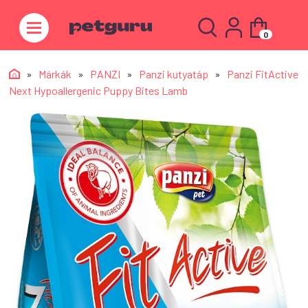
0
»
Márkák
»
PANZI
»
Panzi kutyatáp
»
Panzi FitActive
Next Hypoallergenic Puppy Bites Lamb