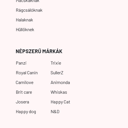
Macskáknak
Rágcsálóknak
Halaknak
Hüllőknek
NÉPSZERŰ MÁRKÁK
Panzi
Trixie
Royal Canin
SullerZ
Carnilove
Animonda
Brit care
Whiskas
Josera
Happy Cat
Happy dog
N&D