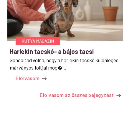
KUTYA MAGAZIN
Harlekin tacskó- a bájos tacsi
Gondoltad volna, hogy a harlekin tacskó különleges,
márványos foltjai mög�...
Elolvasom
Elolvasom az összes bejegyzést