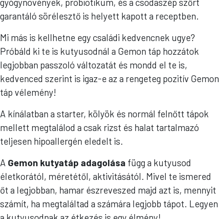
gyógynövények, probiotikum, és a csodaszép szőrt
garantáló sörélesztő is helyett kapott a receptben.
Mi más is kellhetne egy családi kedvencnek ugye?
Próbáld ki te is kutyusodnál a Gemon táp hozzátok
legjobban passzoló változatát és mondd el te is,
kedvenced szerint is igaz-e az a rengeteg pozitív Gemon
táp vélemény!
A kínálatban a starter, kölyök és normál felnőtt tápok
mellett megtalálod a csak rizst és halat tartalmazó
teljesen hipoallergén eledelt is.
A
Gemon kutyatáp adagolása
függ a kutyusod
életkorától, méretétől, aktivitásától. Mivel te ismered
őt a legjobban, hamar észreveszed majd azt is, mennyit
számít, ha megtaláltad a számára legjobb tápot. Legyen
a kutyusodnak az étkezés is egy élmény!