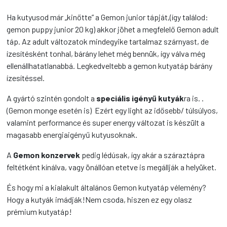
Ha kutyusod már „kinőtte” a Gemon junior tápját,(így találod:
gemon puppy junior 20 kg) akkor jöhet a megfelelő Gemon adult
táp. Az adult változatok mindegyike tartalmaz szárnyast, de
ízesítésként tonhal, bárány lehet még bennük, így válva még
ellenállhatatlanabbá. Legkedveltebb a gemon kutyatáp bárány
ízesítéssel.
A gyártó szintén gondolt a
speciális igényű kutyák
ra is. .
(Gemon monge esetén is) Ezért egy light az idősebb/ túlsúlyos,
valamint performance és super energy változat is készült a
magasabb energiaigényű kutyusoknak.
A
Gemon konzervek
pedig lédúsak, így akár a száraztápra
feltétként kínálva, vagy önállóan etetve is megállják a helyüket.
És hogy mi a kialakult általános Gemon kutyatáp vélemény?
Hogy a kutyák imádják!Nem csoda, hiszen ez egy olasz
prémium kutyatáp!