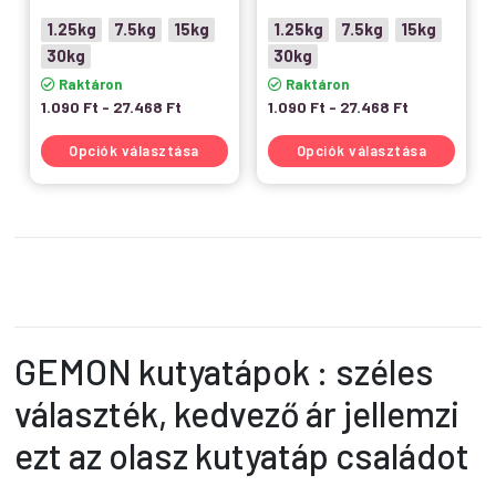
1.25kg
7.5kg
15kg
1.25kg
7.5kg
15kg
30kg
30kg
Raktáron
Raktáron
1.090
Ft
-
27.468
Ft
1.090
Ft
-
27.468
Ft
Opciók választása
Opciók választása
GEMON kutyatápok : széles
választék, kedvező ár jellemzi
ezt az olasz kutyatáp családot