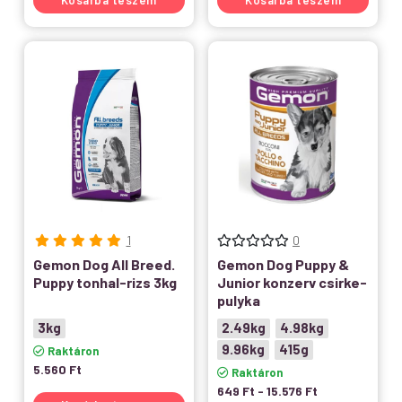
Kosárba teszem
Kosárba teszem
1
0
Gemon Dog All Breed.
Gemon Dog Puppy &
Puppy tonhal-rizs 3kg
Junior konzerv csirke-
pulyka
3kg
2.49kg
4.98kg
9.96kg
415g
Raktáron
5.560
Ft
Raktáron
649
Ft
-
15.576
Ft