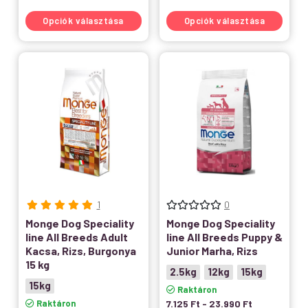
Opciók választása
Opciók választása
1
0
Monge Dog Speciality
Monge Dog Speciality
line All Breeds Adult
line All Breeds Puppy &
Kacsa, Rizs, Burgonya
Junior Marha, Rizs
15 kg
2.5kg
12kg
15kg
15kg
Raktáron
Raktáron
7.125
Ft
-
23.990
Ft