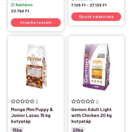
Raktáron
7.125
Ft
-
27.125
Ft
23.790
Ft
Opciók választása
Kosárba teszem
0
0
Monge Mini Puppy &
Gemon Adult Light
Junior Lazac 15 kg
with Chicken 20 kg
kutyatáp
kutyatáp
15kg
20kg