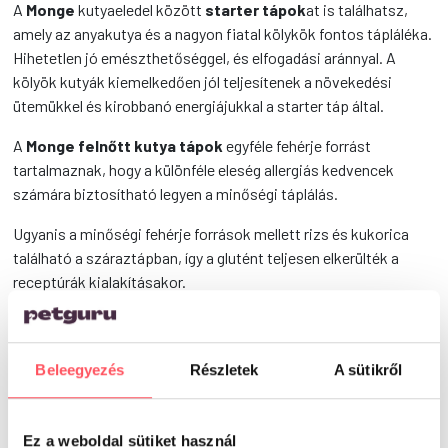
A
Monge
kutyaeledel között
starter tápok
at is találhatsz,
amely az anyakutya és a nagyon fiatal kölykök fontos tápláléka.
Hihetetlen jó emészthetőséggel, és elfogadási aránnyal. A
kölyök kutyák kiemelkedően jól teljesítenek a növekedési
ütemükkel és kirobbanó energiájukkal a starter táp által.
A
Monge felnőtt kutya tápok
egyféle fehérje forrást
tartalmaznak, hogy a különféle eleség allergiás kedvencek
számára biztosítható legyen a minőségi táplálás.
Ugyanis a minőségi fehérje források mellett rizs és kukorica
található a száraztápban, így a glutént teljesen elkerülték a
receptúrák kialakításakor.
Olyan összetevők vannak benne, amelyek teljessé teszik az
étkezését a kutyádnak: sörélesztő, spirulina, különféle
ízületvédő alapanyagok, és immunerősítő gyógynövények.
Beleegyezés
Részletek
A sütikről
És vajon mi a kialakult általános monge kutyatáp vélemény?
Hát persze, hogy ez is a kutyusok egyik kedvenc eledele!
Ez a weboldal sütiket használ