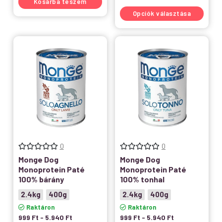
Kosárba teszem
Opciók választása
0
0
Monge Dog
Monge Dog
Monoprotein Paté
Monoprotein Paté
100% bárány
100% tonhal
2.4kg
400g
2.4kg
400g
Raktáron
Raktáron
999
Ft
-
5.940
Ft
999
Ft
-
5.940
Ft