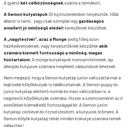
A gyártó
két célközönségnek
szánta a termékeit.
A Gemon kutyatápok
20 kg kiszerelésben tenyésztők, több
állatot is tartó, vagy csak szimplán egy
gazdaságos
emellett jó minőségű eledel
t keresőknek készültek.
A „nagytestvér”, azaz a Monge
pedig főleg azon
házikedvenceknek, vagy tenyésztőknek készültek
akik
számára kiemelt fontosságú a minőség, magas
hústartalom
. A monge kutyatápok monoproteinesek, így
allergiás kutyusok számára megfelelő választások lehetnek.
Nem meglepő, hogy a Gemon kutyatáp junior változattal már a
legkisebb kölyökkutyák is találkozhatnak. A Gemon puppy és
junior kutyatáp elérhető normál és maxi változatban is, a
nagytestű kölyökkutyák számára. Hiszen a szemcseméret az ő
esetükben kiemelkedő fontossággal bír. A Gemon junior
kutyatáp csirkével és rizzsel ízesített, a kutyusok örömére. A
Gemon kölyök kutyatáp tehát minden kiskutya számára remek
választás!