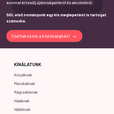
azonnal értesülj újdonságainkról és akcióinkról.
Sőt, első irományunk egy kis meglepetést is tartogat
számodra.
Csatlakozom a közösséghez!
KÍNÁLATUNK
Kutyáknak
Macskáknak
Rágcsálóknak
Halaknak
Hüllőknek