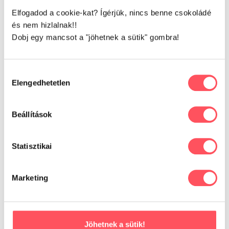
Elfogadod a cookie-kat? Ígérjük, nincs benne csokoládé
és nem hizlalnak!!
Dobj egy mancsot a "jöhetnek a sütik" gombra!
Petguru Magazin
Hozzájárulás
Hasznos és érdekes témák,
Elengedhetetlen
kiválasztása
tippek és tanácsok
Beállítások
Statisztikai
Marketing
Jöhetnek a sütik!