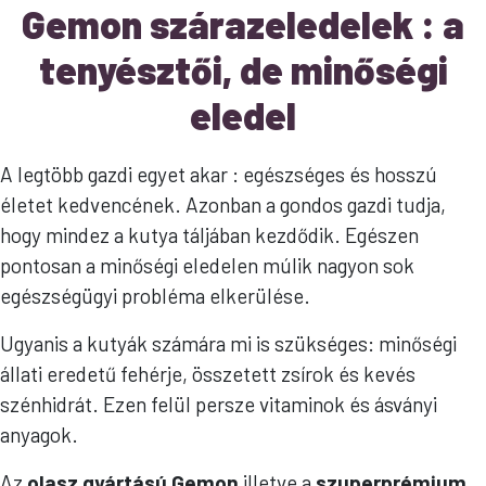
Gemon szárazeledelek : a
tenyésztői, de minőségi
eledel
A legtöbb gazdi egyet akar : egészséges és hosszú
életet kedvencének. Azonban a gondos gazdi tudja,
hogy mindez a kutya táljában kezdődik. Egészen
pontosan a minőségi eledelen múlik nagyon sok
egészségügyi probléma elkerülése.
Ugyanis a kutyák számára mi is szükséges: minőségi
állati eredetű fehérje, összetett zsírok és kevés
szénhidrát. Ezen felül persze vitaminok és ásványi
anyagok.
Az
olasz gyártású Gemon
illetve a
szuperprémium