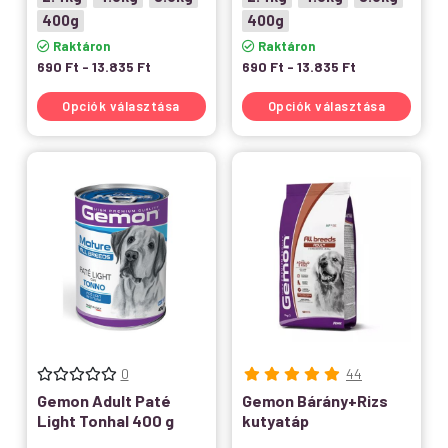
400g
400g
Raktáron
Raktáron
690
Ft
-
13.835
Ft
690
Ft
-
13.835
Ft
Opciók választása
Opciók választása
0
44
Gemon Adult Paté
Gemon Bárány+Rizs
Light Tonhal 400 g
kutyatáp