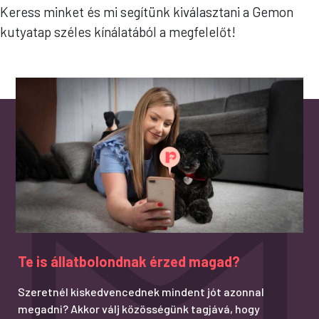
Keress minket és mi segítünk kiválasztani a Gemon
kutyatap széles kínálatából a megfelelőt!
Te is állatbolondnak érzed magad?
Szeretnél kiskedvencednek mindent jót azonnal
megadni? Akkor válj közösségünk tagjává, hogy