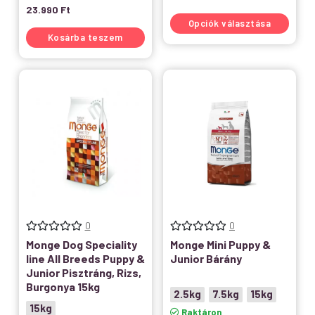
23.990
Ft
Opciók választása
Kosárba teszem
0
0
Monge Dog Speciality
Monge Mini Puppy &
line All Breeds Puppy &
Junior Bárány
Junior Pisztráng, Rizs,
Burgonya 15kg
2.5kg
7.5kg
15kg
15kg
Raktáron