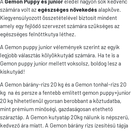
A
Gemon Puppy és junior
eledel nagyon sok kedvenc
számára volt az
egészséges növekedés
alapköve.
Kiegyensúlyozott összetételével biztosít mindent
amely egy fejlődő szervezet számára szükséges az
egészséges felnőttkutya léthez.
A Gemon puppy junior vélemények szerint az egyik
legjobb választás kölyökkutyád számára. Ha te is a
Gemon puppy junior mellett voksolsz, boldog lesz a
kiskutyád!
A Gemon bárány-rizs 20 kg és a Gemon tonhal-rizs 20
kg na és persze a fentebb említett gemon puppy+junior
20 kg hihetetlenül gyorsan berobbant a köztudatba,
mint prémium minőségi, gazdaságosan etethető
száraztáp. A Gemon kutyatáp 20kg nálunk is népszerű,
kedvező ára miatt. A Gemon bárány rizs ízesítésű tápja