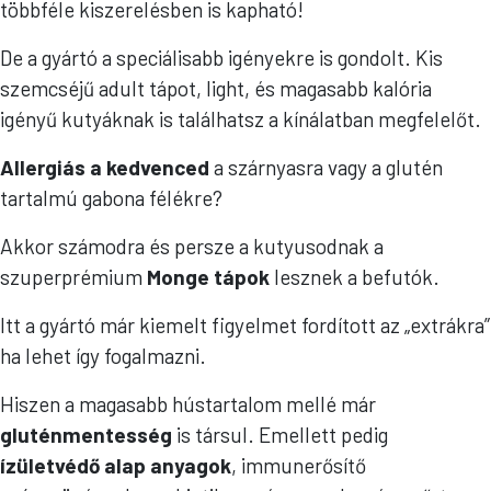
többféle kiszerelésben is kapható!
De a gyártó a speciálisabb igényekre is gondolt. Kis
szemcséjű adult tápot, light, és magasabb kalória
igényű kutyáknak is találhatsz a kínálatban megfelelőt.
Allergiás a kedvenced
a szárnyasra vagy a glutén
tartalmú gabona félékre?
Akkor számodra és persze a kutyusodnak a
szuperprémium
Monge tápok
lesznek a befutók.
Itt a gyártó már kiemelt figyelmet fordított az „extrákra”
ha lehet így fogalmazni.
Hiszen a magasabb hústartalom mellé már
gluténmentesség
is társul. Emellett pedig
ízületvédő alap anyagok
, immunerősítő