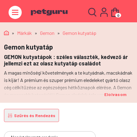
0
»
Márkák
»
Gemon
»
Gemon kutyatáp
Gemon kutyatáp
GEMON kutyatápok : széles választék, kedvező ár
jellemzi ezt az olasz kutyatáp családot
A magas minőségi követelmények a te kutyádnak, macskádnak
is kijár! A prémium és szuper prémium eledeleket gyártó olasz
cég célkitűzése az egészséges hétköznapok elérése. A Gemon
és magasabb kategóriájú Gemon eledelek tele vannak olyan
Elolvasom
összetevőkkel, amelyek a kiegyensúlyozott táplálkozáshoz
szükségesek. Így sokáig társad lesz a kisállatod!
Szűrés és Rendezés