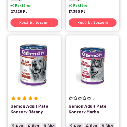
Raktáron
Raktáron
27.125
Ft
17.380
Ft
Kosárba teszem
Kosárba teszem
1
0
Gemon Adult Pate
Gemon Adult Pate
Konzerv Bárány
Konzerv Marha
2.4kg
4.8kg
9.6kg
2.4kg
4.8kg
9.6kg