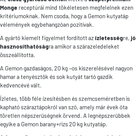
Monge
receptúrái mind tökéletesen megfelelnek ezen
kritériumoknak. Nem csoda, hogy a Gemon kutyatáp
vélemények egybehangzóan pozitívak.
A gyártó kiemelt figyelmet fordított az
ízletesség
re,
jó
hasznosíthatóság
ra amikor a szárazeledeleket
összeállította.
A Gemon gazdaságos, 20 kg –os kiszerelésével nagyon
hamar a tenyésztők és sok kutyát tartó gazdik
kedvencévé vált.
Ízletes, több féle ízesítésben és szemcseméretben is
kapható száraztápokról van szó, amely már évek óta
töretlen népszerűségnek örvend. A legnépszerűbbek
egyike a Gemon barany+rizs 20 kg kutyatáp.