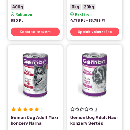
400g
3kg
20kg
Raktáron
Raktáron
690
Ft
4.178
Ft
-
18.799
Ft
Kosárba teszem
Opciók választása
1
0
Gemon Dog Adult Maxi
Gemon Dog Adult Maxi
konzerv Marha
konzerv Sertés