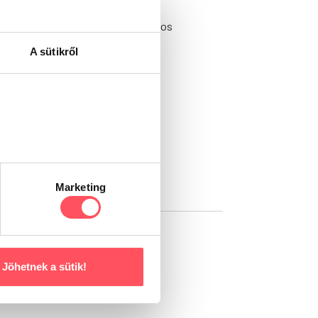
iváló fehérjeforrás és számos fontos
A sütikről
Marketing
Jöhetnek a sütik!