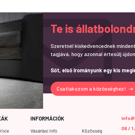
Te is állatbolo
Szeretnél kiskedvencednek mindent
tagjává, hogy azonnal értesülj újdon
Sőt, első irományunk egy kis megl
Csatlakozom a közösséghez!
KÁK
INFORMÁCIÓK
info@
06 / 1
rixie
Vásárlási infó
Közösség