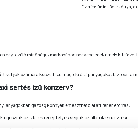
Fizetés: Online Bankkártya, el
en egy kiváló minőségű, marhahúsos nedveseledel, amely kifejezett
nőtt kutyák számára készült, és megfelelő tápanyagokat biztosít a m
axi sertés ízű
konzerv
?
nyi anyagokban gazdag könnyen emészthető állati fehérjeforrás.
kiegészítik az ízletes receptet, és segítik az állatok emésztését.
ermék gazdag vitaminokban és ásványi anyagokban, amelyek pozití
ános egészségükre.