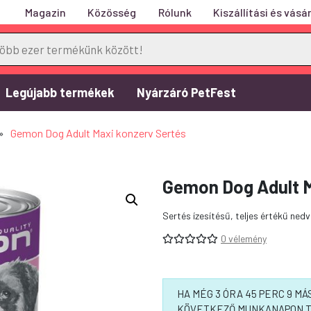
Magazin
Közösség
Rólunk
Kiszállítási és vásár
Legújabb termékek
Nyárzáró PetFest
»
Gemon Dog Adult Maxi konzerv Sertés
Gemon Dog Adult M
Sertés ízesítésű, teljes értékű ned
0 vélemény
HA MÉG 3 ÓRA 45 PERC 9 
KÖVETKEZŐ MUNKANAPON T