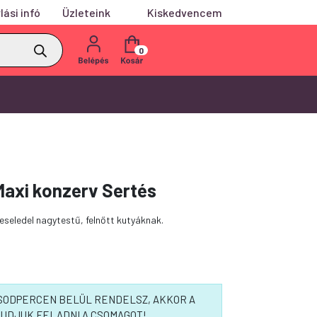
lási infó
Üzleteink
Kiskedvencem
0
axi konzerv Sertés
veseledel nagytestű, felnőtt kutyáknak.
MÁSODPERCEN BELÜL RENDELSZ, AKKOR A
UDJUK FELADNI A CSOMAGOT!