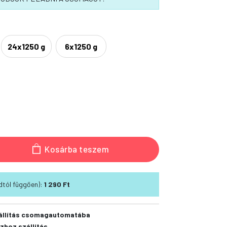
24x1250 g
6x1250 g
Kosárba teszem
módtól függően):
1 290 Ft
állítás csomagautomatába
zhoz szállítás