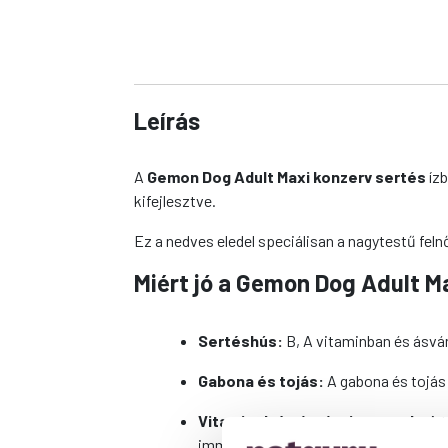
Leírás
A
Gemon Dog Adult Maxi konzerv sertés
ízb
kifejlesztve.
Ez a nedves eledel speciálisan a nagytestű fel
Miért jó a Gemon Dog Adult M
Sertéshús:
B, A vitaminban és ásvá
Gabona és tojás:
A gabona és tojás 
Vitaminok és ásványi anyagok:
A t
immunrendszerére, valamint az által