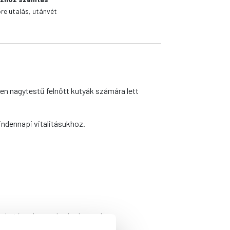
őre utalás, utánvét
en nagytestű felnőtt kutyák számára lett
indennapi vitalitásukhoz.
v hatással vannak a kedvencek