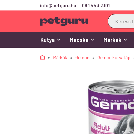
info@petguru.hu
06 1 443-3101
Products
search
Kutya
Macska
Márkák
»
Márkák
»
Gemon
»
Gemon kutyatáp