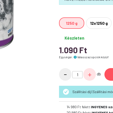
1250 g
12x1250 g
Készleten
1.090
Ft
Egységár:
Válassz az opciók közül!
Gemon
-
+
db
Dog
Adult
Maxi
Szállítási díj (Szállítási 
konzerv
Sertés
14 980
Ft felett
INGYENES sz
mennyiség
20 980
Ft felett
INGYENES há