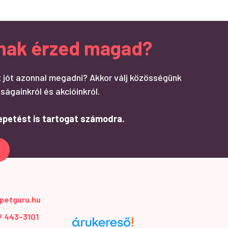
ndnak érzed magad?
 jót azonnal megadni? Akkor válj közösségünk
ságainkról és akcióinkról.
epetést is tartogat számodra.
petguru.hu
 / 443-3101