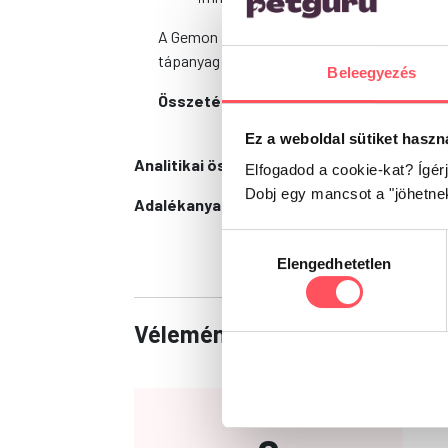
A Gemon Dog Adult Maxi konzerv Sertés egy 
tápanyag forrása lehet a kedvencünk számá
Beleegyezés
Összetétel:
hús és származékai 45% (friss
Ez a weboldal sütiket haszn
Analitikai összetevők:
Nyersfehérje 7,5%, N
Elfogadod a cookie-kat? Ígér
Dobj egy mancsot a "jöhetne
Adalékanyagok:
A-vitamin 2500 NE / kg, D3-v
Hozzájárulás
Elengedhetetlen
kiválasztása
Vélemények