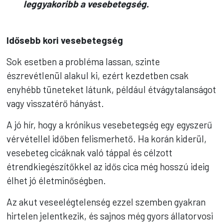
leggyakoribb a vesebetegség.
Idősebb kori vesebetegség
Sok esetben a probléma lassan, szinte
észrevétlenül alakul ki, ezért kezdetben csak
enyhébb tüneteket látunk, például étvágytalanságot
vagy visszatérő hányást.
A jó hír, hogy a krónikus vesebetegség egy egyszerű
vérvétellel időben felismerhető. Ha korán kiderül,
vesebeteg cicáknak való táppal és célzott
étrendkiegészítőkkel az idős cica még hosszú ideig
élhet jó életminőségben.
Az akut veseelégtelenség ezzel szemben gyakran
hirtelen jelentkezik, és sajnos még gyors állatorvosi