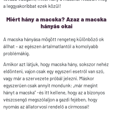
a leggyakoribbat ezek közül!
Miért hány a macska? Azaz a macska
hányás okai
A macska hányása mögött rengeteg különböző ok
állhat – az egészen ártalmatlantól a komolyabb
problémákig.
Amikor azt látjuk, hogy macska hány, sokszor nehéz
eldönteni, vajon csak egy egyszeri esetről van szó,
vagy már a szervezete próbál jelezni. Máskor
egyszerűen csak annyit mondunk: „már megint
hányt a macska” -és itt kellene, hogy az a bizonyos
vészcsengő megszólaljon a gazdi fejében, hogy
nyomás az állatorvosi rendelő a cirmossal!