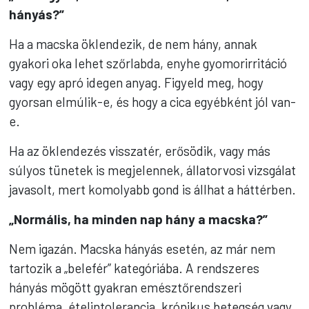
hányás?”
Ha a macska öklendezik, de nem hány, annak
gyakori oka lehet szőrlabda, enyhe gyomorirritáció
vagy egy apró idegen anyag. Figyeld meg, hogy
gyorsan elmúlik-e, és hogy a cica egyébként jól van-
e.
Ha az öklendezés visszatér, erősödik, vagy más
súlyos tünetek is megjelennek, állatorvosi vizsgálat
javasolt, mert komolyabb gond is állhat a háttérben.
„Normális, ha minden nap hány a macska?”
Nem igazán. Macska hányás esetén, az már nem
tartozik a „belefér” kategóriába. A rendszeres
hányás mögött gyakran emésztőrendszeri
probléma, ételintolerancia, krónikus betegség vagy