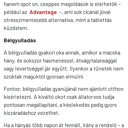
hanem spot on, cseppes megoldások is elérhetők –
például az
Advantage
–, ami sok cicánál jóval
stresszmentesebb alternatíva, mint a tablettás
küzdelem.
Bélgyulladás
A bélgyulladás gyakori oka annak, amikor a macska
hány, és sokszor hasmenéssel, étvágytalansággal
vagy levertséggel jár együtt. Ilyenkor a tünetek nem
szoktak maguktól gyorsan elmúlni.
Fontos: bélgyulladás gyanújánál nem ajánlott otthon
kísérletezni. A kiváltó okot csak állatorvos tudja
pontosan megállapítani, a késlekedés pedig gyors
kiszáradáshoz vezethet.
Ha a hányás több napon át fennáll, irány a rendelő – a