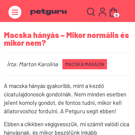
0
Macska hányás – Mikor normális és
mikor nem?
Írta: Márton Karolina
MACSKA MAGAZIN
A macska hányás gyakoribb, mint a kezdő
cicatulajdonosok gondolnák. Nem minden esetben
jelent komoly gondot, de fontos tudni, mikor kell
állatorvoshoz fordulni. A Petguru segít ebben!
Ebben a cikkben végigvesszük, mi számít valódi cica
hányásnak, és mikor beszélünk inkább