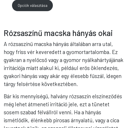
19.490 Ft
Opciók választása
–
38.980 Ft
Rózsaszínű macska hányás okai
A rózsaszínű macska hányás általában arra utal,
hogy friss vér keveredett a gyomortartalomba. Ez
gyakran a nyelőcső vagy a gyomor nyálkahártyájának
irritációja miatt alakul ki, például erős öklendezés,
gyakori hányás vagy akár egy élesebb fűszál, idegen
tárgy felsértése következtében.
Bár kis mennyiségű, halvány rózsaszín elszíneződés
még lehet átmeneti irritáció jele, ezt a tünetet
sosem szabad félvállról venni. Ha a hányás
ismétlődik, élénkebb pirosas árnyalatú, vagy a cica