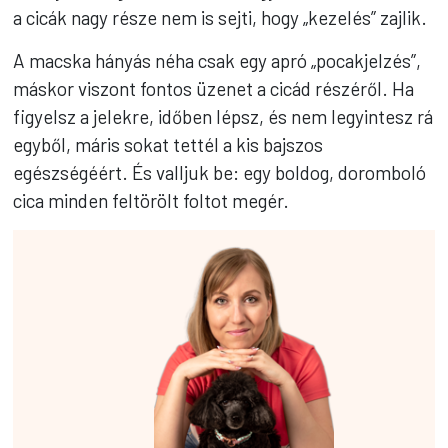
a cicák nagy része nem is sejti, hogy „kezelés” zajlik.
A macska hányás néha csak egy apró „pocakjelzés”,
máskor viszont fontos üzenet a cicád részéről. Ha
figyelsz a jelekre, időben lépsz, és nem legyintesz rá
egyből, máris sokat tettél a kis bajszos
egészségéért. És valljuk be: egy boldog, doromboló
cica minden feltörölt foltot megér.