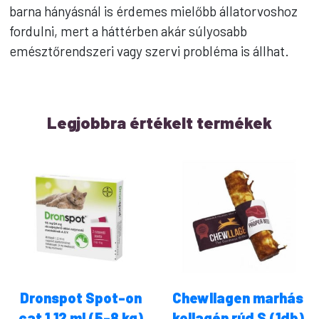
barna hányásnál is érdemes mielőbb állatorvoshoz
fordulni, mert a háttérben akár súlyosabb
emésztőrendszeri vagy szervi probléma is állhat.
Legjobbra értékelt termékek
Dronspot Spot-on
Chewllagen marhás
cat 1,12 ml (5-8 kg)
kollagén rúd S (1db)