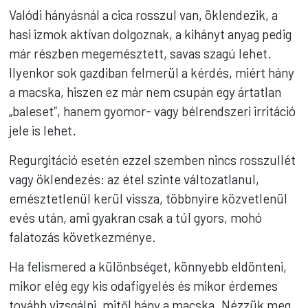
Valódi hányásnál a cica rosszul van, öklendezik, a
hasi izmok aktívan dolgoznak, a kihányt anyag pedig
már részben megemésztett, savas szagú lehet.
Ilyenkor sok gazdiban felmerül a kérdés, miért hány
a macska, hiszen ez már nem csupán egy ártatlan
„baleset”, hanem gyomor- vagy bélrendszeri irritáció
jele is lehet.
Regurgitáció esetén ezzel szemben nincs rosszullét
vagy öklendezés: az étel szinte változatlanul,
emésztetlenül kerül vissza, többnyire közvetlenül
evés után, ami gyakran csak a túl gyors, mohó
falatozás következménye.
Ha felismered a különbséget, könnyebb eldönteni,
mikor elég egy kis odafigyelés és mikor érdemes
tovább vizsgálni, mitől hány a macska. Nézzük meg