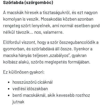
Szőrlabda (szőrgombóc)
A macskák híresek a tisztaságukról, és ezt nagyon
komolyan is veszik. Mosakodás közben azonban
rengeteg szőrt lenyelnek, ami normál esetben gond
nélkül távozik… nos, valamerre.
Előfordul viszont, hogy a szőr összegubancolódik a
gyomorban, és szőrlabdává áll össze. Ilyenkor a
macska hányás teljesen „szabályos”, gyakran
kolbász alakú, szőrös meglepetés formájában.
Ez különösen gyakori:
hosszúszőrű cicáknál
vedlési időszakban
benti macskáknál, akik kevesebb rosthoz
jutnak