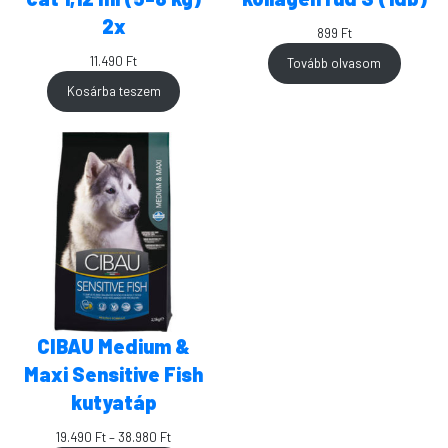
2x
899
Ft
11.490
Ft
Tovább olvasom
Kosárba teszem
CIBAU Medium &
Maxi Sensitive Fish
kutyatáp
Ártartomány:
19.490
Ft
–
38.980
Ft