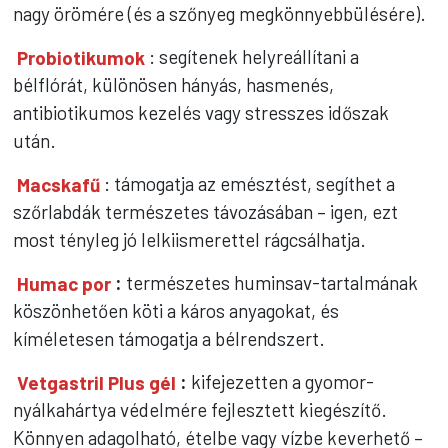
nagy örömére (és a szőnyeg megkönnyebbülésére).
Probiotikumok
: segítenek helyreállítani a
bélflórát, különösen hányás, hasmenés,
antibiotikumos kezelés vagy stresszes időszak
után.
Macskafű
: támogatja az emésztést, segíthet a
szőrlabdák természetes távozásában – igen, ezt
most tényleg jó lelkiismerettel rágcsálhatja.
Humac por
:
természetes huminsav-tartalmának
köszönhetően köti a káros anyagokat, és
kíméletesen támogatja a bélrendszert.
Vetgastril Plus gél
:
kifejezetten a gyomor-
nyálkahártya védelmére fejlesztett kiegészítő.
Könnyen adagolható, ételbe vagy vízbe keverhető –