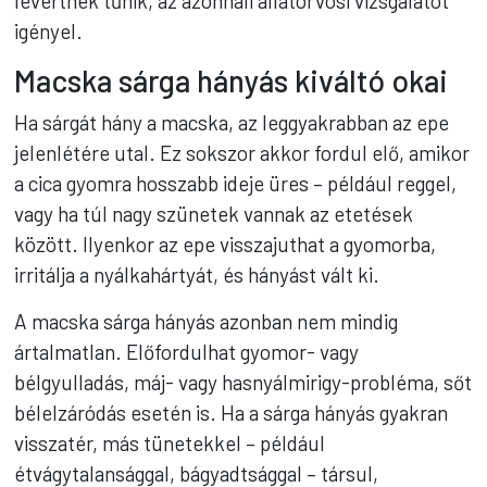
levertnek tűnik, az azonnali állatorvosi vizsgálatot
igényel.
Macska sárga hányás kiváltó okai
Ha sárgát hány a macska, az leggyakrabban az epe
jelenlétére utal. Ez sokszor akkor fordul elő, amikor
a cica gyomra hosszabb ideje üres – például reggel,
vagy ha túl nagy szünetek vannak az etetések
között. Ilyenkor az epe visszajuthat a gyomorba,
irritálja a nyálkahártyát, és hányást vált ki.
A macska sárga hányás azonban nem mindig
ártalmatlan. Előfordulhat gyomor- vagy
bélgyulladás, máj- vagy hasnyálmirigy-probléma, sőt
bélelzáródás esetén is. Ha a sárga hányás gyakran
visszatér, más tünetekkel – például
étvágytalansággal, bágyadtsággal – társul,