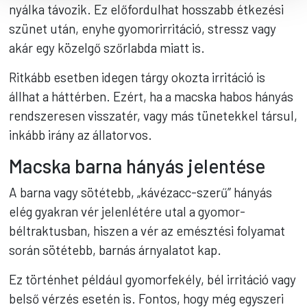
nyálka távozik. Ez előfordulhat hosszabb étkezési
szünet után, enyhe gyomorirritáció, stressz vagy
akár egy közelgő szőrlabda miatt is.
Ritkább esetben idegen tárgy okozta irritáció is
állhat a háttérben. Ezért, ha a macska habos hányás
rendszeresen visszatér, vagy más tünetekkel társul,
inkább irány az állatorvos.
Macska barna hányás jelentése
A barna vagy sötétebb, „kávézacc-szerű” hányás
elég gyakran vér jelenlétére utal a gyomor-
béltraktusban, hiszen a vér az emésztési folyamat
során sötétebb, barnás árnyalatot kap.
Ez történhet például gyomorfekély, bél irritáció vagy
belső vérzés esetén is. Fontos, hogy még egyszeri