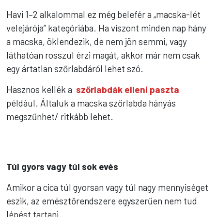
Havi 1–2 alkalommal ez még belefér a „macska-lét
velejárója” kategóriába. Ha viszont minden nap hány
a macska, öklendezik, de nem jön semmi, vagy
láthatóan rosszul érzi magát, akkor már nem csak
egy ártatlan szőrlabdáról lehet szó.
Hasznos kellék a
szőrlabdák elleni paszta
például. Általuk a macska szőrlabda hányás
megszűnhet/ ritkább lehet.
Túl gyors vagy túl sok evés
Amikor a cica túl gyorsan vagy túl nagy mennyiséget
eszik, az emésztőrendszere egyszerűen nem tud
lépést tartani.