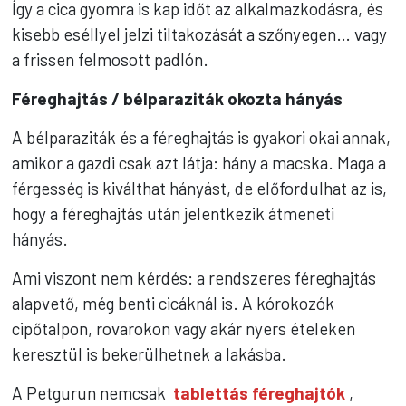
Így a cica gyomra is kap időt az alkalmazkodásra, és
kisebb eséllyel jelzi tiltakozását a szőnyegen… vagy
a frissen felmosott padlón.
Féreghajtás / bélparaziták okozta hányás
A bélparaziták és a féreghajtás is gyakori okai annak,
amikor a gazdi csak azt látja: hány a macska. Maga a
férgesség is kiválthat hányást, de előfordulhat az is,
hogy a féreghajtás után jelentkezik átmeneti
hányás.
Ami viszont nem kérdés: a rendszeres féreghajtás
alapvető, még benti cicáknál is. A kórokozók
cipőtalpon, rovarokon vagy akár nyers ételeken
keresztül is bekerülhetnek a lakásba.
A Petgurun nemcsak
tablettás féreghajtók
,