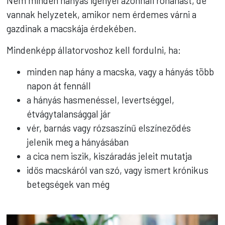
Nem minden hányás igényel azonnali rohanást, de
vannak helyzetek, amikor nem érdemes várni a
gazdinak a macskája érdekében.
Mindenképp állatorvoshoz kell fordulni, ha:
minden nap hány a macska, vagy a hányás több
napon át fennáll
a hányás hasmenéssel, levertséggel,
étvágytalansággal jár
vér, barnás vagy rózsaszínű elszíneződés
jelenik meg a hányásában
a cica nem iszik, kiszáradás jeleit mutatja
idős macskáról van szó, vagy ismert krónikus
betegségek van még