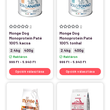
0
0
Monge Dog
Monge Dog
Monoprotein Paté
Monoprotein Paté
100% kacsa
100% tonhal
2.4kg
400g
2.4kg
400g
Raktáron
Raktáron
999
Ft
-
5.940
Ft
999
Ft
-
5.940
Ft
Opciók választása
Opciók választása