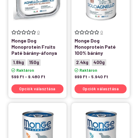
0
0
Monge Dog
Monge Dog
Monoprotein Fruits
Monoprotein Paté
Paté bárány-áfonya
100% bárány
1.8kg
150g
2.4kg
400g
Raktáron
Raktáron
599
Ft
-
9.480
Ft
999
Ft
-
5.940
Ft
Opciók választása
Opciók választása