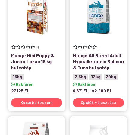
0
0
Monge Mini Puppy &
Monge All Breed Adult
Junior Lazac 15 kg
Hypoallergenic Salmon
kutyatáp
& Tuna kutyatáp
15kg
2.5kg
12kg
24kg
Raktáron
Raktáron
27.125
Ft
6.671
Ft
-
42.980
Ft
Kosárba teszem
Opciók választása