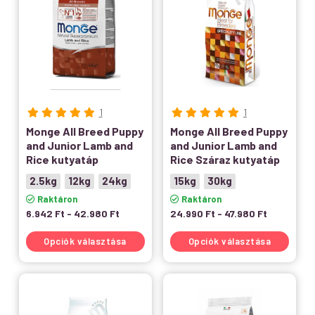
1
1
Monge All Breed Puppy
Monge All Breed Puppy
and Junior Lamb and
and Junior Lamb and
Rice kutyatáp
Rice Száraz kutyatáp
2.5kg
12kg
24kg
15kg
30kg
Raktáron
Raktáron
6.942
Ft
-
42.980
Ft
24.990
Ft
-
47.980
Ft
Opciók választása
Opciók választása