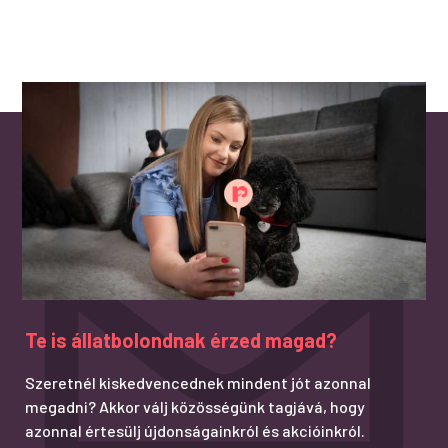
Te is állatbolondnak érzed magad?
Szeretnél kiskedvencednek mindent jót azonnal
megadni? Akkor válj közösségünk tagjává, hogy
azonnal értesülj újdonságainkról és akcióinkról.