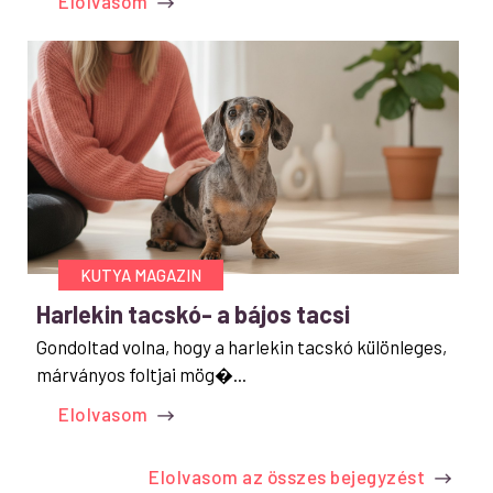
Elolvasom
KUTYA MAGAZIN
Harlekin tacskó- a bájos tacsi
Gondoltad volna, hogy a harlekin tacskó különleges,
márványos foltjai mög�...
Elolvasom
Elolvasom az összes bejegyzést