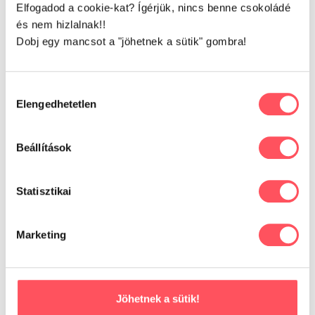
-2%
Elfogadod a cookie-kat? Ígérjük, nincs benne csokoládé
és nem hizlalnak!!
Dobj egy mancsot a "jöhetnek a sütik" gombra!
Hozzájárulás
Elengedhetetlen
kiválasztása
Beállítások
0
2
Monge Dog Speciality
Monge Hypo kutyatáp
line All Breeds Adult
Statisztikai
Bárány, Rizs ,Burgonya
15kg
30kg
15kg
30kg
Marketing
Raktáron
Raktáron
24.280
Ft
-
47.980
Ft
23.980
Ft
-
46.980
Ft
23.430
Ft
Opciók választása
Opciók választása
Jöhetnek a sütik!