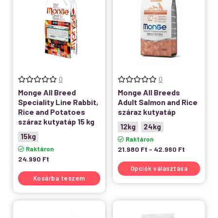
0
0
Monge All Breed
Monge All Breeds
Speciality Line Rabbit,
Adult Salmon and Rice
Rice and Potatoes
száraz kutyatáp
száraz kutyatáp 15 kg
12kg
24kg
15kg
Raktáron
Raktáron
21.980
Ft
-
42.960
Ft
24.990
Ft
Opciók választása
Kosárba teszem