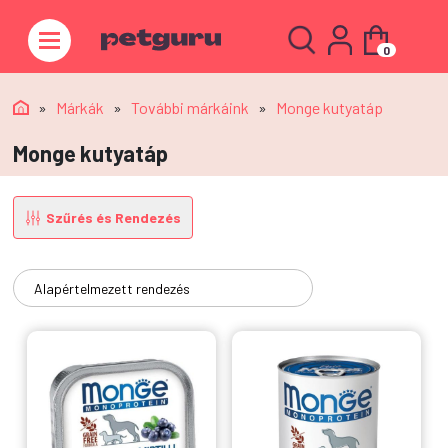
0
»
Márkák
»
További márkáink
»
Monge kutyatáp
Monge kutyatáp
Szűrés és Rendezés