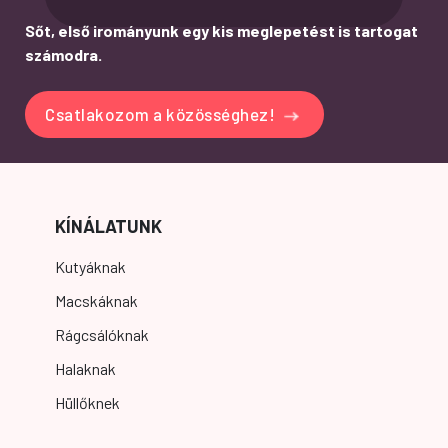
Sőt, első irományunk egy kis meglepetést is tartogat
számodra.
Csatlakozom a közösséghez!
KÍNÁLATUNK
Kutyáknak
Macskáknak
Rágcsálóknak
Halaknak
Hüllőknek