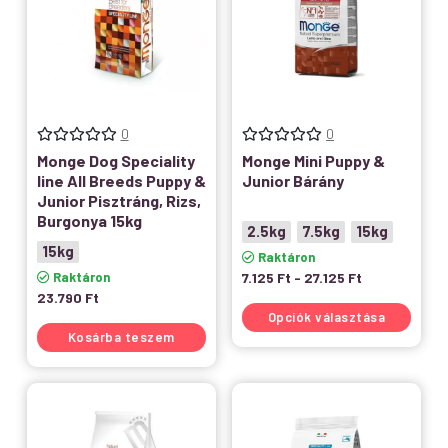
0
0
Monge Dog Speciality
Monge Mini Puppy &
line All Breeds Puppy &
Junior Bárány
Junior Pisztráng, Rizs,
Burgonya 15kg
2.5kg
7.5kg
15kg
15kg
Raktáron
Raktáron
7.125
Ft
-
27.125
Ft
23.790
Ft
Opciók választása
Kosárba teszem