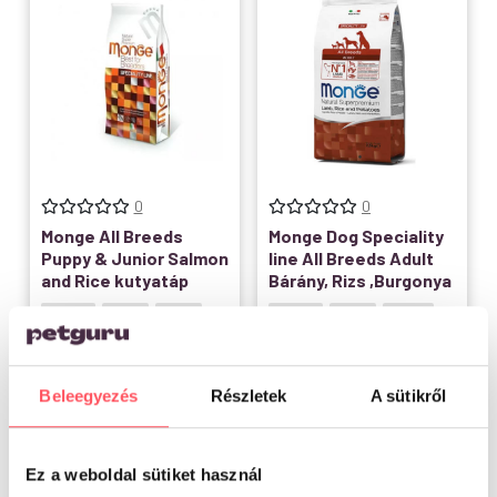
0
0
Monge All Breeds
Monge Dog Speciality
Puppy & Junior Salmon
line All Breeds Adult
and Rice kutyatáp
Bárány, Rizs ,Burgonya
2.5kg
12kg
15kg
2.5kg
12kg
24kg
24kg
30kg
Raktáron
6.531
Ft
-
41.980
Ft
Raktáron
6.994
Ft
-
53.980
Ft
Beleegyezés
Részletek
A sütikről
Opciók választása
Opciók választása
Ez a weboldal sütiket használ