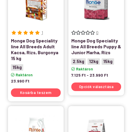
1
0
Monge Dog Speciality
Monge Dog Speciality
line All Breeds Adult
line All Breeds Puppy &
Kacsa, Rizs, Burgonya
Junior Marha, Rizs
15 kg
2.5kg
12kg
15kg
15kg
Raktáron
Raktáron
7.125
Ft
-
23.990
Ft
23.990
Ft
Opciók választása
Kosárba teszem