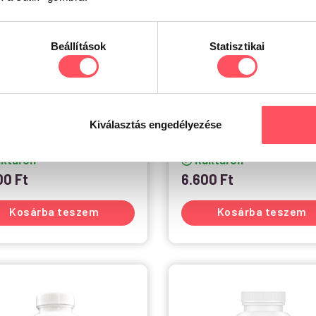
Beállítások
Statisztikai
2
3
exi Fit tabletta,
Aniflexi HA Mini –
etvédő kutyáknak
ízületvédelem mini méret
lőzésre 100 tabletta
kutyáknak 120 tabletta
Kiválasztás engedélyezése
-
ktáron
Raktáron
600
Ft
6.600
Ft
Kosárba teszem
Kosárba teszem