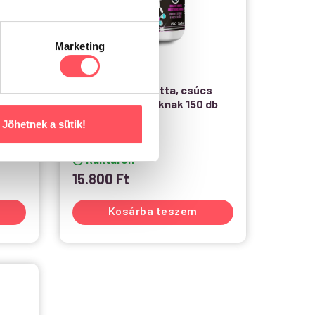
Marketing
3
Aniflexi HA tabletta, csúcs
ű
ízületvédő kutyáknak 150 db
Jöhetnek a sütik!
200g
Raktáron
15.800
Ft
Kosárba teszem