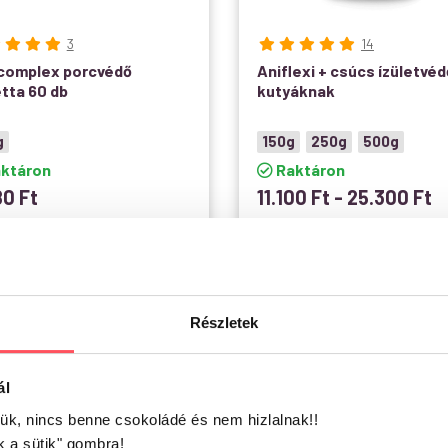
3
14
 complex porcvédő
Aniflexi + csúcs ízületvéd
etta 60 db
kutyáknak
g
150g
250g
500g
ktáron
Raktáron
80
Ft
11.100
Ft
-
25.300
Ft
Kosárba teszem
Opciók választása
Részletek
ál
jük, nincs benne csokoládé és nem hizlalnak!!
k a sütik" gombra!