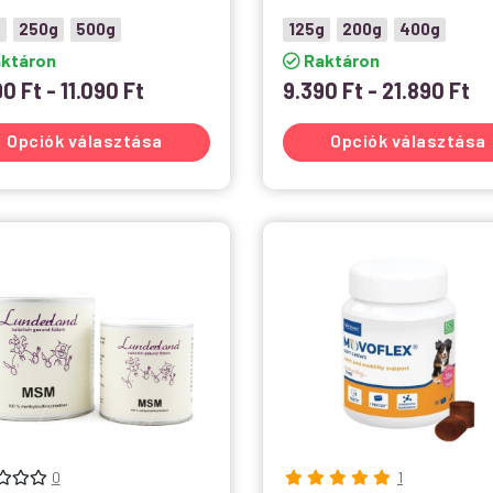
g
250g
500g
125g
200g
400g
ktáron
Raktáron
90
Ft
-
11.090
Ft
9.390
Ft
-
21.890
Ft
Opciók választása
Opciók választása
0
1