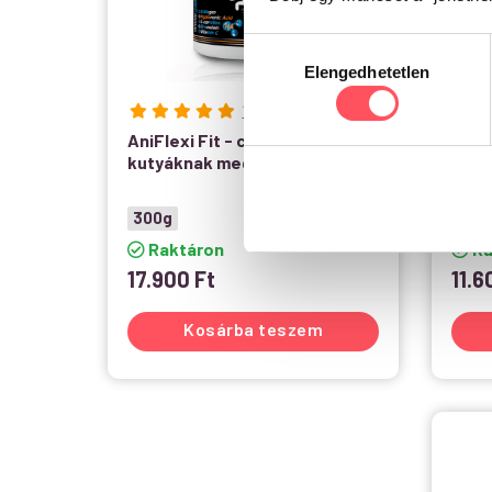
Hozzájárulás
Elengedhetetlen
kiválasztása
1
AniFlexi Fit - csúcs ízületvédő
Anifl
kutyáknak megelőzésre 300 g
ízül
mege
300g
-
Raktáron
Ra
17.900
Ft
11.
Kosárba teszem