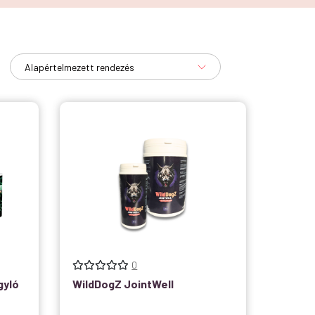
0
gyló
WildDogZ JointWell