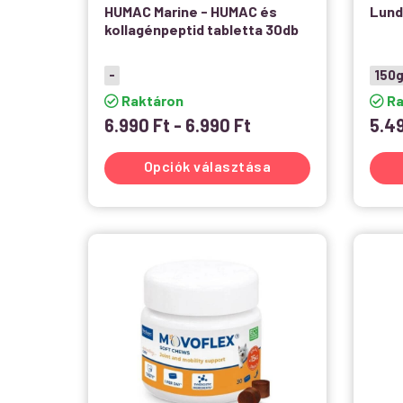
HUMAC Marine - HUMAC és
Lund
kollagénpeptid tabletta 30db
-
150
Raktáron
Ra
6.990
Ft
-
6.990
Ft
5.4
Opciók választása