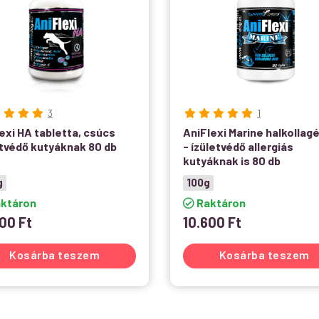
3
1
exi HA tabletta, csúcs
AniFlexi Marine halkollag
etvédő kutyáknak 80 db
- ízületvédő allergiás
kutyáknak is 80 db
g
100g
ktáron
Raktáron
000
Ft
10.600
Ft
Kosárba teszem
Kosárba teszem