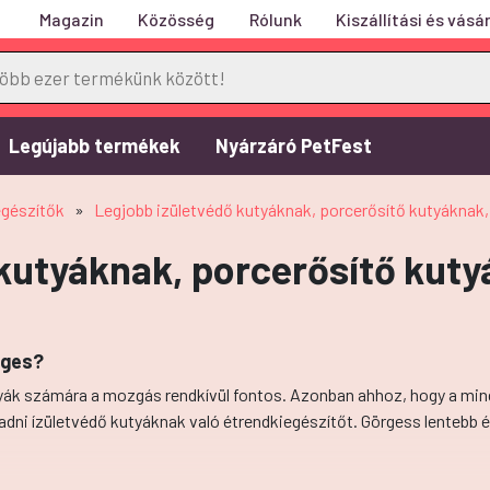
Magazin
Közösség
Rólunk
Kiszállítási és vásár
Legújabb termékek
Nyárzáró PetFest
egészítők
»
Legjobb izületvédő kutyáknak, porcerősítő kutyáknak,
kutyáknak, porcerősítő kuty
éges?
kutyák számára a mozgás rendkívül fontos. Azonban ahhoz, hogy a
adni ízületvédő kutyáknak való étrendkiegészítőt. Görgess lentebb é