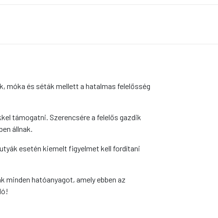
ék, móka és séták mellett a hatalmas felelősség
kkel támogatni. Szerencsére a felelős gazdik
ben állnak.
yák esetén kiemelt figyelmet kell fordítani
nak minden hatóanyagot, amely ebben az
ló!