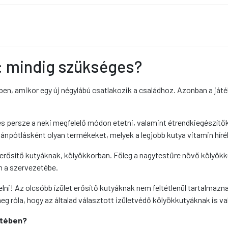
: mindig szükséges?
kben, amikor egy új négylábú csatlakozik a családhoz. Azonban a ját
 és persze a neki megfelelő módon etetni, valamint étrendkiegészítő
ánpótlásként olyan termékeket, melyek a legjobb kutya vitamin híré
erősítő kutyáknak, kölyökkorban. Főleg a nagytestűre növő kölyökkut
on a szervezetébe.
lni! Az olcsóbb ízület erősítő kutyáknak nem feltétlenül tartalmaz
g róla, hogy az általad választott izületvédő kölyökkutyáknak is va
etében?