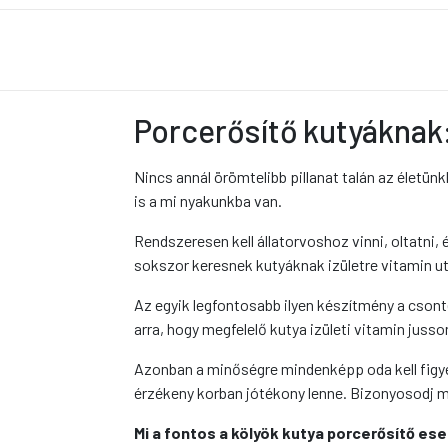
Porcerősítő kutyáknak
Nincs annál örömtelibb pillanat talán az életün
is a mi nyakunkba van.
Rendszeresen kell állatorvoshoz vinni, oltatni,
sokszor keresnek kutyáknak izületre vitamin ut
Az egyik legfontosabb ilyen készítmény a csont
arra, hogy megfelelő kutya izületi vitamin juss
Azonban a minőségre mindenképp oda kell figye
érzékeny korban jótékony lenne. Bizonyosodj me
Mi a fontos a kölyök kutya porcerősítő es