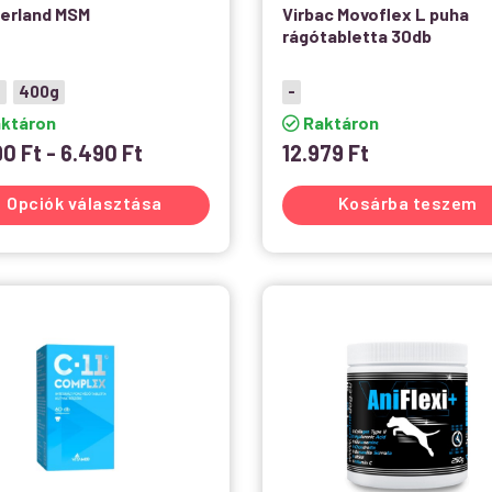
erland MSM
Virbac Movoflex L puha
rágótabletta 30db
g
400g
-
ktáron
Raktáron
90
Ft
-
6.490
Ft
12.979
Ft
Opciók választása
Kosárba teszem