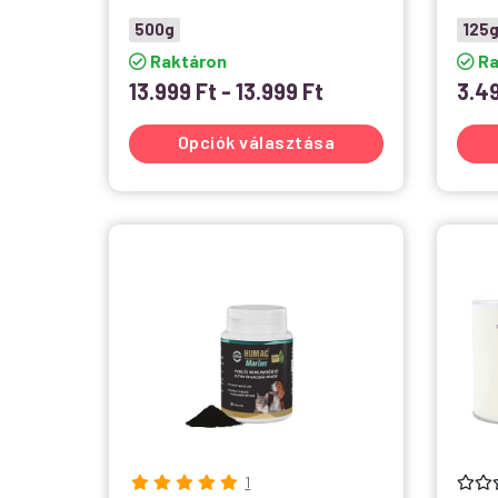
500g
125
Raktáron
Ra
13.999
Ft
-
13.999
Ft
3.4
Opciók választása
1