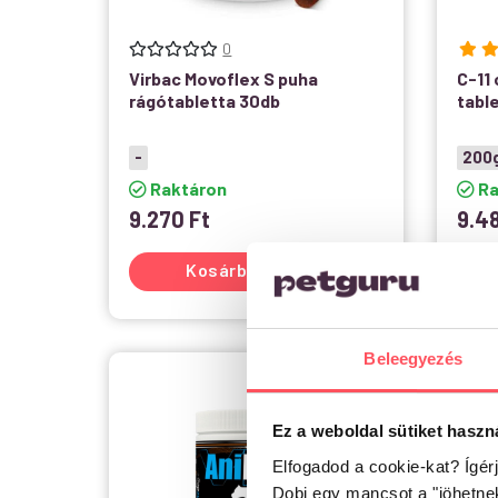
0
Virbac Movoflex S puha
C-11
rágótabletta 30db
tabl
-
200
Raktáron
Ra
9.270
Ft
9.4
Kosárba teszem
Beleegyezés
Ez a weboldal sütiket haszn
Elfogadod a cookie-kat? Ígér
Dobj egy mancsot a "jöhetne