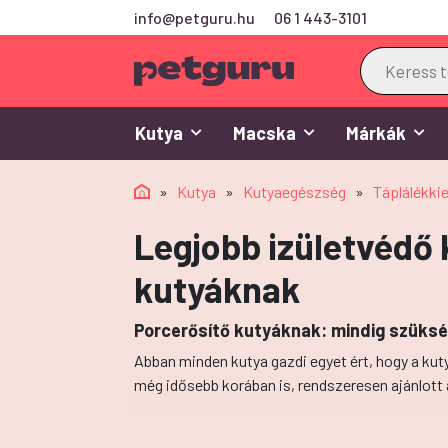
info@petguru.hu
06 1 443-3101
Products
search
Kutya
Macska
Márkák
»
Kutya
»
Kutyaegészség
»
Táplálékki
Legjobb izületvédő 
kutyáknak
Porcerősítő kutyáknak: mindig szüks
Abban minden kutya gazdi egyet ért, hogy a 
még idősebb korában is, rendszeresen ajánlott 