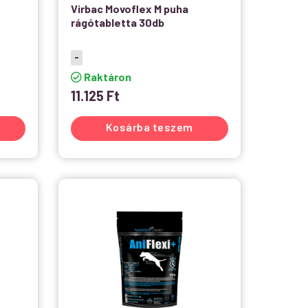
Virbac Movoflex M puha
rágótabletta 30db
-
Raktáron
11.125
Ft
Kosárba teszem