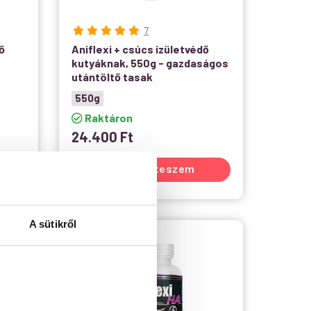
7
ő
Aniflexi + csúcs ízületvédő
kutyáknak, 550g - gazdaságos
utántöltő tasak
550g
Raktáron
24.400
Ft
Kosárba teszem
A sütikről