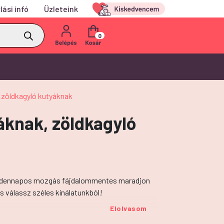
lási infó
Üzleteink
Kiskedvencem
0
 zöldkagyló kutyáknak
áknak, zöldkagyló
 mindennapos mozgás fájdalommentes maradjon
s válassz széles kínálatunkból!
Elolvasom