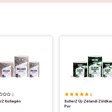
0
0
erZ Kollagén
SullerZ Új-Zélandi Zöldka
Por