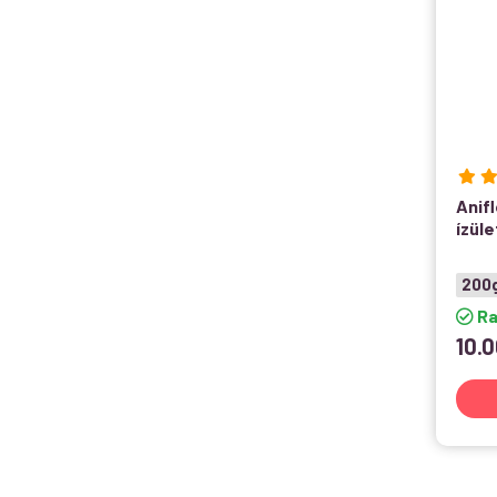
Anifl
ízül
200
Ra
10.