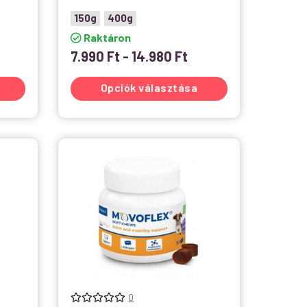
150g
400g
Raktáron
7.990
Ft
-
14.980
Ft
Opciók választása
0