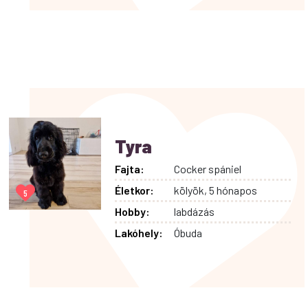
Tyra
Fajta:
Cocker spániel
Életkor:
kölyök, 5 hónapos
5
Hobby:
labdázás
Lakóhely:
Óbuda