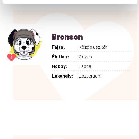
Bronson
Fajta:
Közép uszkár
Életkor:
2 éves
9
Hobby:
Labda
Lakóhely:
Esztergom