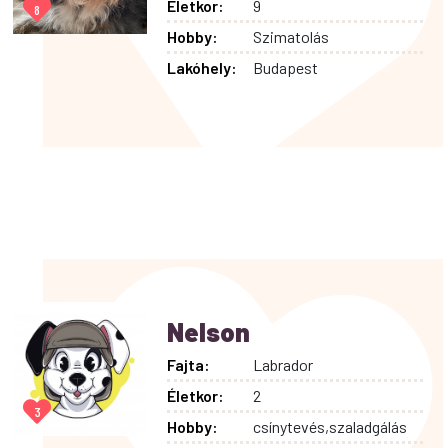
Életkor:
9
8
Hobby:
Szimatolás
Lakóhely:
Budapest
Nelson
Fajta:
Labrador
Életkor:
2
3
Hobby:
csínytevés,szaladgálás