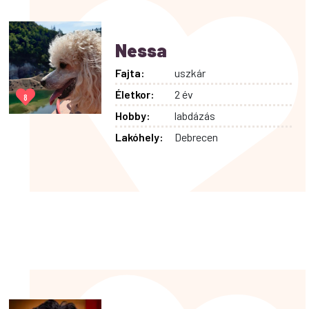
Nessa
Fajta:
uszkár
Életkor:
2 év
8
Hobby:
labdázás
Lakóhely:
Debrecen