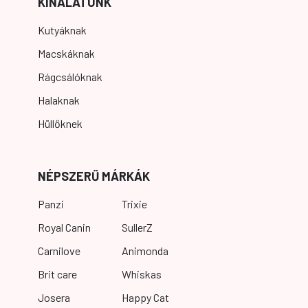
KÍNÁLATUNK
Kutyáknak
Macskáknak
Rágcsálóknak
Halaknak
Hüllőknek
NÉPSZERŰ MÁRKÁK
Panzi
Trixie
Royal Canin
SullerZ
Carnilove
Animonda
Brit care
Whiskas
Josera
Happy Cat