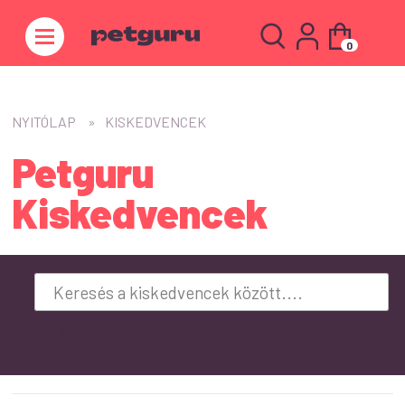
0
NYITÓLAP
KISKEDVENCEK
Petguru
Kiskedvencek