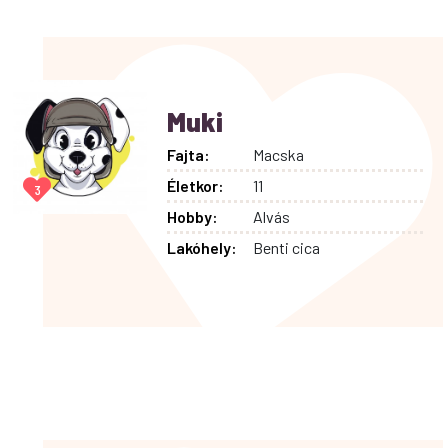
Muki
Fajta:
Macska
Életkor:
11
3
Hobby:
Alvás
Lakóhely:
Benti cica