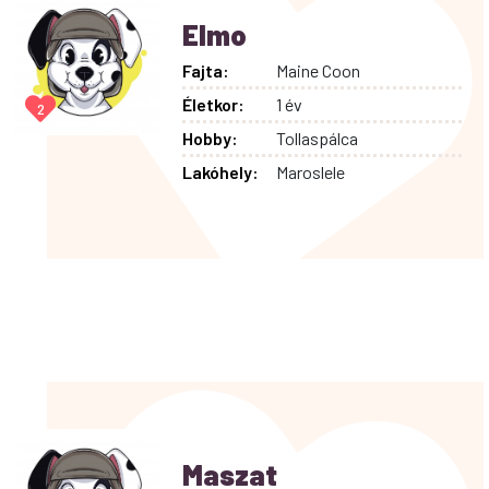
Elmo
Fajta:
Maine Coon
Életkor:
1 év
2
Hobby:
Tollaspálca
Lakóhely:
Maroslele
Maszat