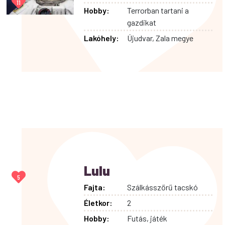
11
Hobby:
Terrorban tartani a
gazdikat
Lakóhely:
Újudvar, Zala megye
Lulu
5
Fajta:
Szálkásszőrű tacskó
Életkor:
2
Hobby:
Futás, játék