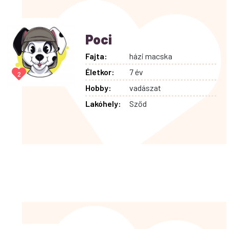
Poci
Fajta:
házi macska
Életkor:
7 év
2
Hobby:
vadászat
Lakóhely:
Sződ