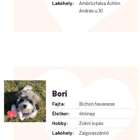
Lakóhely:
Ambrózfalva Áchim
András u.10
Bori
Fajta:
Bichon havanese
Életkor:
4hónap
6
Hobby:
Zokni lopás
Lakóhely:
Zagyvaszántó