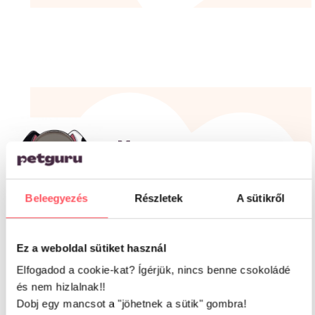
Mex
Fajta:
Francia bulldog
Életkor:
6
2
Beleegyezés
Részletek
A sütikről
Hobby:
Rágcsálás
Lakóhely:
Lakás
Ez a weboldal sütiket használ
Elfogadod a cookie-kat? Ígérjük, nincs benne csokoládé
és nem hizlalnak!!
Dobj egy mancsot a "jöhetnek a sütik" gombra!