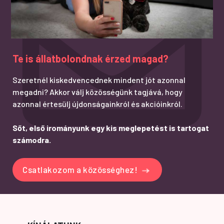
Te is állatbolondnak érzed magad?
Szeretnél kiskedvencednek mindent jót azonnal
megadni? Akkor válj közösségünk tagjává, hogy
azonnal értesülj újdonságainkról és akcióinkról.
Sőt, első irományunk egy kis meglepetést is tartogat
számodra.
Csatlakozom a közösséghez!