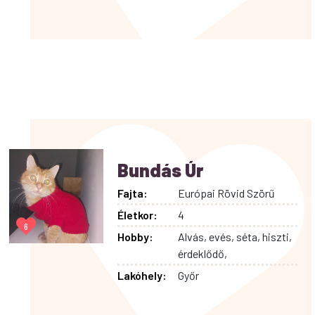
Bundás Úr
Fajta:
Európai Rövid Szörű
Életkor:
4
6
Hobby:
Alvás, evés, séta, hiszti,
érdeklődő,
Lakóhely:
Győr