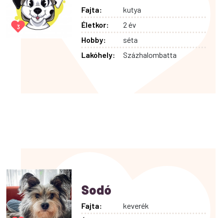
Fajta:
kutya
Életkor:
2 év
3
Hobby:
séta
Lakóhely:
Százhalombatta
Sodó
Fajta:
keverék