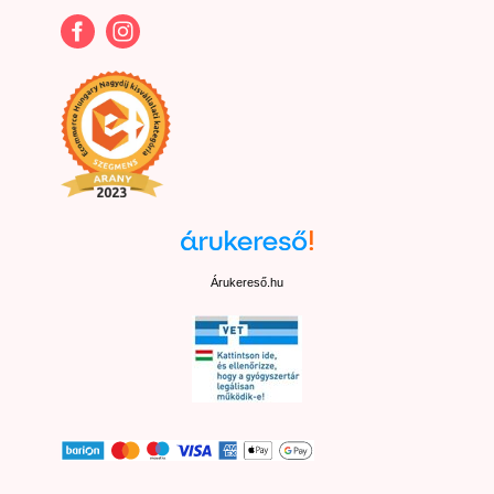
Árukereső.hu