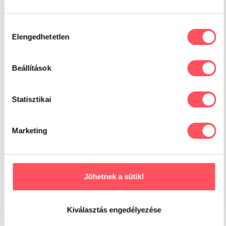
Hozzájárulás
Elengedhetetlen
kiválasztása
Beállítások
India
Fajta:
Oriental
Statisztikai
Életkor:
9
2
Hobby:
Alvás
Marketing
Lakóhely:
Szada
Jöhetnek a sütik!
Kiválasztás engedélyezése