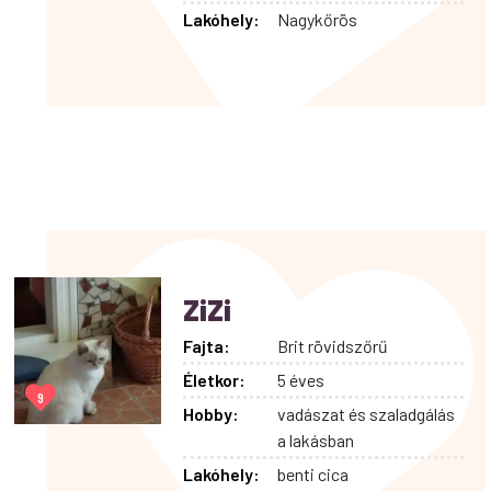
Lakóhely:
Nagykőrös
ZiZi
Fajta:
Brit rövidszőrű
Életkor:
5 éves
9
Hobby:
vadászat és szaladgálás
a lakásban
Lakóhely:
benti cica