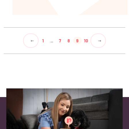
1
…
7
8
9
10