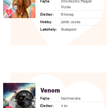
Fajta:
Rövidszőrű Magyar
Vizsla
9
Életkor:
8 hónap
Hobby:
játék, úszás
Lakóhely:
Budapest
Venom
Fajta:
házimacska
Életkor:
4 év