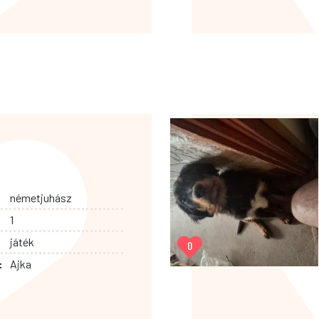
németjuhász
1
játék
0
:
Ajka