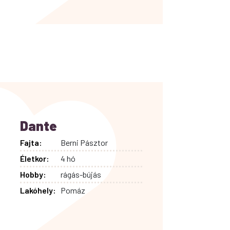
Dante
Fajta:
Berni Pásztor
Életkor:
4 hó
Hobby:
rágás-bújás
Lakóhely:
Pomáz