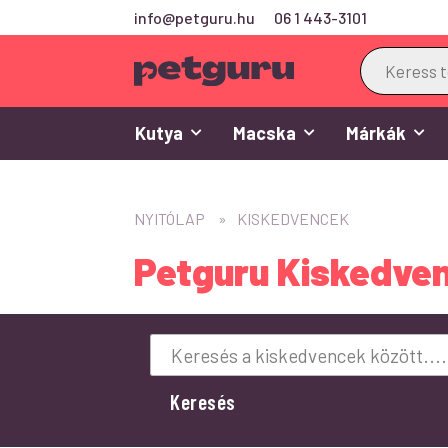
info@petguru.hu
06 1 443-3101
Products
search
Kutya
Macska
Márkák
NYITÓLAP
KISKEDVENCEK
Petguru Kiskedve
Keresés