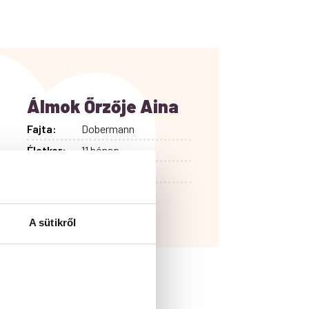
Álmok Őrzője Aina
Fajta:
Dobermann
Életkor:
11 hónap
Hobby:
Futás
Lakóhely:
Szombathely
A sütikről