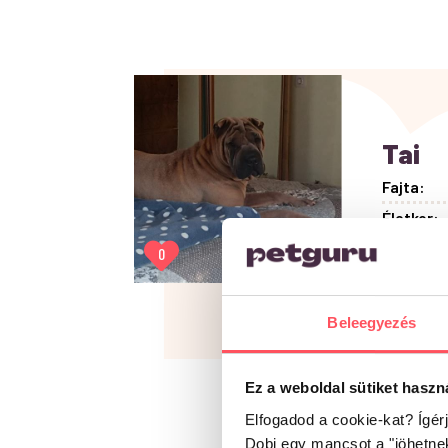
Tai
Fajta:
Életkor:
Hobby:
0
Lakóhely
Beleegyezés
Ez a weboldal sütiket haszn
Elfogadod a cookie-kat? Ígér
Dobj egy mancsot a "jöhetne