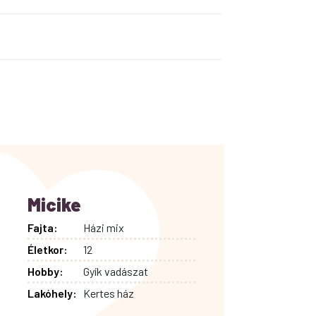
Micike
Fajta:
Házi mix
Életkor:
12
Hobby:
Gyík vadászat
Lakóhely:
Kertes ház