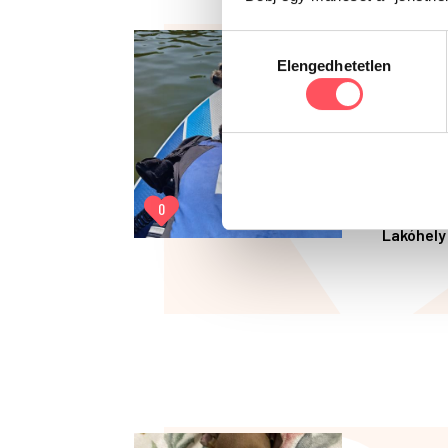
Hozzájárulás
Elengedhetetlen
kiválasztása
Lili
Fajta:
Életkor:
Hobby:
0
Lakóhely