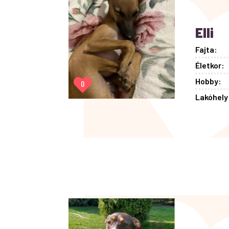
Elli
Fajta:
Életkor:
Hobby:
0
Lakóhely