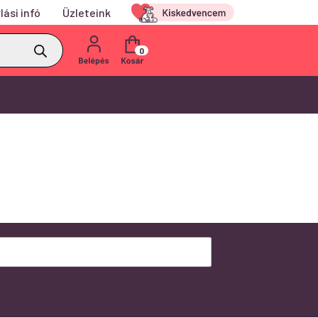
lási infó
Üzleteink
Kiskedvencem
0