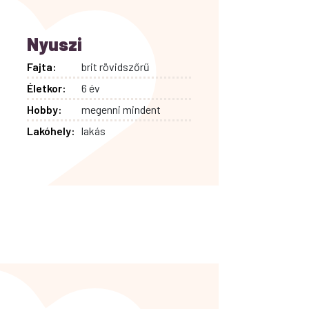
Nyuszi
Fajta:
brit rövidszőrű
Életkor:
6 év
Hobby:
megenni mindent
Lakóhely:
lakás