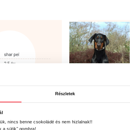
shar pei
2.5 év
a papucsom elcsenése
0
:
Somlóvecse
Részletek
ál
jük, nincs benne csokoládé és nem hizlalnak!!
k a sütik" gombra!