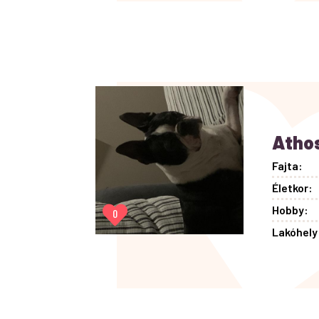
Atho
Fajta:
Életkor:
Hobby:
0
Lakóhely