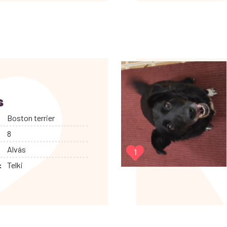
s
Boston terrier
8
Alvás
1
:
Telki