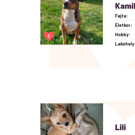
Kamil
Fajta:
Életkor:
Hobby:
0
Lakóhely
Lili