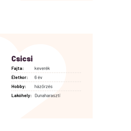
Csicsi
Fajta:
keverék
Életkor:
6 év
Hobby:
házőrzés
Lakóhely:
Dunaharaszti