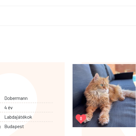
Dobermann
4 év
Labdajátékok
0
:
Budapest