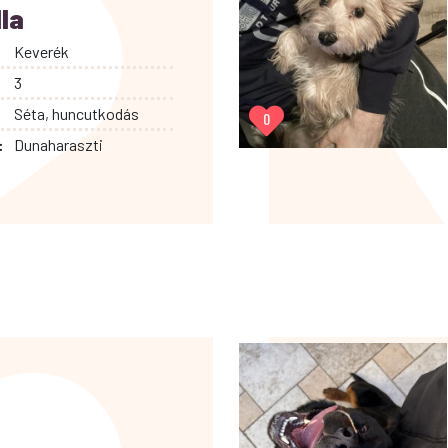
la
Keverék
3
Séta, huncutkodás
0
:
Dunaharaszti