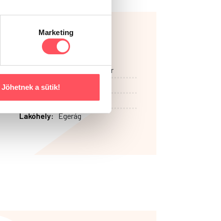
Marketing
Lola
Fajta:
Ausztrál pásztor
Életkor:
8 év
Jöhetnek a sütik!
Hobby:
Agility
Lakóhely:
Egerág