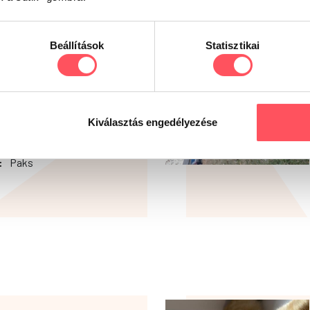
Beállítások
Statisztikai
Yorkshire Terrier
13
Kiválasztás engedélyezése
Labdázás
0
:
Paks