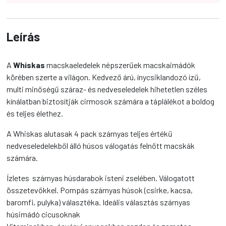
Leírás
A
Whiskas
macskaeledelek népszerűek macskaimádók
körében szerte a világon. Kedvező árú, ínycsiklandozó ízű,
multi minőségű száraz- és nedveseledelek hihetetlen széles
kínálatban biztosítják cirmosok számára a táplálékot a boldog
és teljes élethez.
A Whiskas alutasak 4 pack szárnyas teljes értékű
nedveseledelekből álló húsos válogatás felnőtt macskák
számára.
Ízletes szárnyas húsdarabok isteni zselében. Válogatott
összetevőkkel. Pompás szárnyas húsok (csirke, kacsa,
baromfi, pulyka) választéka. Ideális választás szárnyas
húsimádó cicusoknak