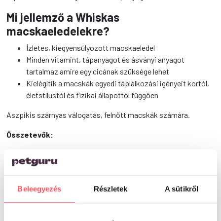
Mi jellemző a Whiskas
macskaeledelekre?
Ízletes, kiegyensúlyozott macskaeledel
Minden vitamint, tápanyagot és ásványi anyagot
tartalmaz amire egy cicának szüksége lehet
Kielégítik a macskák egyedi táplálkozási igényeit kortól,
életstílustól és fizikai állapottól függően
Aszpikis szárnyas válogatás, felnőtt macskák számára.
Összetevők:
Csirkével:
hús és állati származékok (22%, ebből 4% csirke),
növényi fehérje kivonatok, különféle cukrok, ásványi anyagok
Kacsával:
hús és állati származékok (22%, ebből 4% kacsa),
Beleegyezés
Részletek
A sütikről
növényi fehérje kivonatok, különféle cukrok, ásványi anyagok
Baromfival:
hús és állati származékok (22%, ebből 4%
baromfi), növényi fehérje kivonatok, különféle cukrok, ásványi