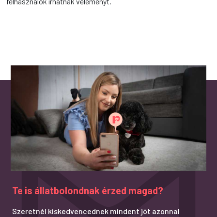
felhasználók írhatnak véleményt.
Te is állatbolondnak érzed magad?
Szeretnél kiskedvencednek mindent jót azonnal