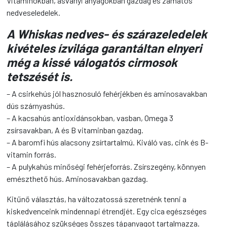
Vitaminokban, ásványi anyagokban gazdag és zamatos
nedveseledelek.
A Whiskas nedves- és szárazeledelek
kivételes ízvilága garantáltan elnyeri
még a kissé válogatós cirmosok
tetszését is.
– A csirkehús jól hasznosuló fehérjékben és aminosavakban
dús szárnyashús.
– A kacsahús
antioxidánsokban, vasban, Omega 3
zsírsavakban, A és B vitaminban gazdag.
– A baromfi hús
alacsony zsírtartalmú. Kiváló vas, cink és B-
vitamin forrás.
–
A pulykahús minőségi fehérjeforrás. Zsírszegény, könnyen
emészthető hús. Aminosavakban gazdag.
Kitűnő választás, ha változatossá szeretnénk tenni a
kiskedvenceink mindennapi étrendjét. Egy cica egészséges
táplálásához szükséges összes tápanyagot tartalmazza.