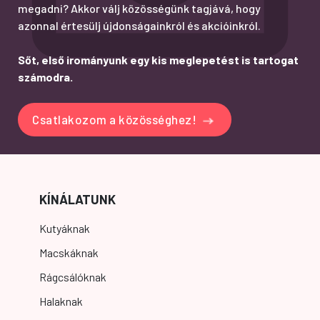
megadni? Akkor válj közösségünk tagjává, hogy
azonnal értesülj újdonságainkról és akcióinkról.
Sőt, első irományunk egy kis meglepetést is tartogat
számodra.
Csatlakozom a közösséghez!
KÍNÁLATUNK
Kutyáknak
Macskáknak
Rágcsálóknak
Halaknak