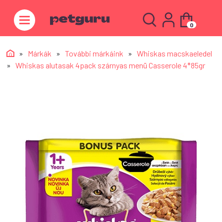
0
»
Márkák
»
További márkáink
»
Whiskas macskaeledel
»
Whiskas alutasak 4pack szárnyas menü Casserole 4*85gr