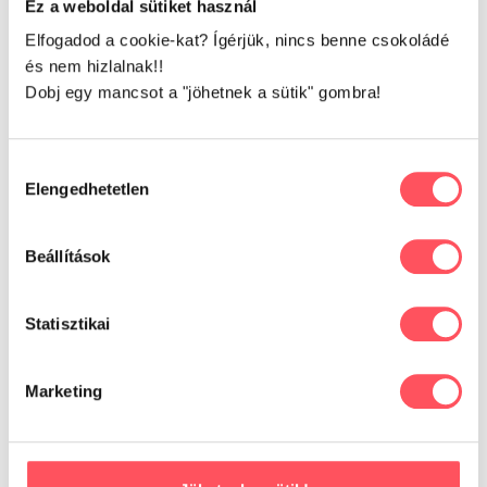
Ez a weboldal sütiket használ
anyagok
Pulykával:
hús és állati származékok (22%, ebből 4% pulyka),
Elfogadod a cookie-kat? Ígérjük, nincs benne csokoládé
növényi fehérje kivonatok, különféle cukrok, ásványi anyagok
és nem hizlalnak!!
Dobj egy mancsot a "jöhetnek a sütik" gombra!
Analitikai összetevők:
Fehérje 12,5%, zsír 2,5%, szervetlen
anyag 1,2%, nyersrost 0,2%, nedvesség 83%.
Hozzájárulás
Elengedhetetlen
kiválasztása
Vélemények
Beállítások
0
Statisztikai
Marketing
0 vélemény alapján