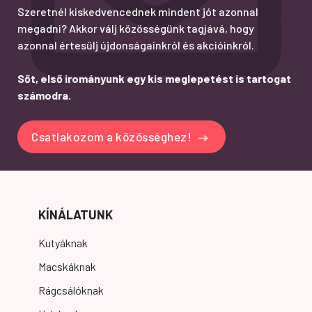
Szeretnél kiskedvencednek mindent jót azonnal
megadni? Akkor válj közösségünk tagjává, hogy
azonnal értesülj újdonságainkról és akcióinkról.
Sőt, első irományunk egy kis meglepetést is tartogat
számodra.
Csatlakozom a közösséghez!
KÍNÁLATUNK
Kutyáknak
Macskáknak
Rágcsálóknak