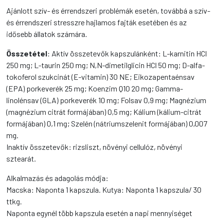
Ajánlott szív- és érrendszeri problémák esetén, továbbá a szív-
és érrendszeri stresszre hajlamos fajták esetében és az
idősebb állatok számára.
Összetétel
: Aktív összetevők kapszulánként: L-karnitin HCl
250 mg; L-taurin 250 mg; N,N-dimetilglicin HCl 50 mg; D-alfa-
tokoferol szukcinát (E-vitamin) 30 NE; Eikozapentaénsav
(EPA) porkeverék 25 mg; Koenzim Q10 20 mg; Gamma-
linolénsav (GLA) porkeverék 10 mg; Folsav 0,9 mg; Magnézium
(magnézium citrát formájában) 0,5 mg; Kálium (kálium-citrát
formájában) 0,1 mg; Szelén (nátriumszelenit formájában) 0,007
mg.
Inaktív összetevők: rizsliszt, növényi cellulóz, növényi
sztearát.
Alkalmazás és adagolás módja:
Macska: Naponta 1 kapszula. Kutya: Naponta 1 kapszula/ 30
ttkg.
Naponta egynél több kapszula esetén a napi mennyiséget