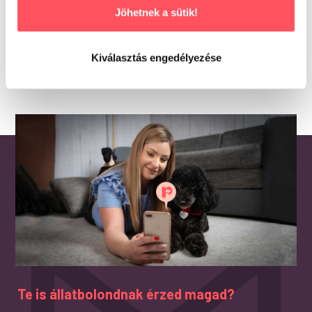
Csak bejelentkezett és a terméket már megvásárolt
Jöhetnek a sütik!
felhasználók írhatnak véleményt.
Kiválasztás engedélyezése
Te is állatbolondnak érzed magad?