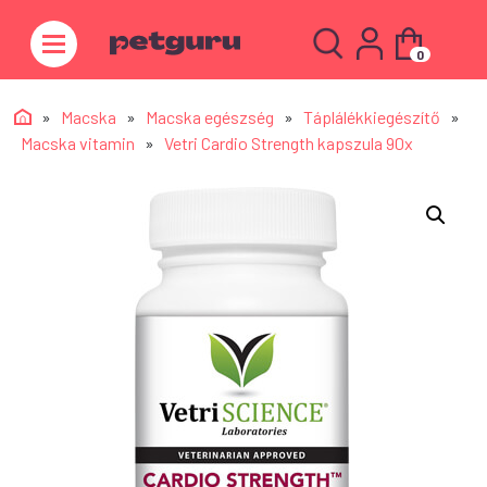
0
»
Macska
»
Macska egészség
»
Táplálékkiegészítő
»
Macska vitamin
»
Vetri Cardio Strength kapszula 90x