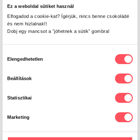
Ez a weboldal sütiket használ
Elfogadod a cookie-kat? Ígérjük, nincs benne csokoládé
Írd meg a véleményed!
és nem hizlalnak!!
Dobj egy mancsot a "jöhetnek a sütik" gombra!
Hozzájárulás
Elengedhetetlen
kiválasztása
Már kipróbáltad ezt a
terméket?
Beállítások
Oszd meg tapasztalataidat,
véleményedet a Petguru közösségével!
Statisztikai
Segítsd a gazdikat a döntésükben!
Marketing
Még nincsenek értékelések.