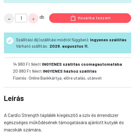
Vetri
db
-
+
Kosárba teszem
Cardio
Strength
kapszula
Szállítási díj (szállítási módtól függően):
Ingyenes szállítás
90x
Várható szállítás:
2026. augusztus 11.
mennyiség
14 980 Ft felett
INGYENES szállítás csomagautomatába
20 980 Ft felett
INGYENES házhoz szállítás
Fizetés: Online Bankkártya, előre utalás, utánvét
Leírás
A Cardio Strength táplálék kiegészítő a szív és érrendszer
egészséges működésének támogatására ajánlott kutyák és
macskák számára.