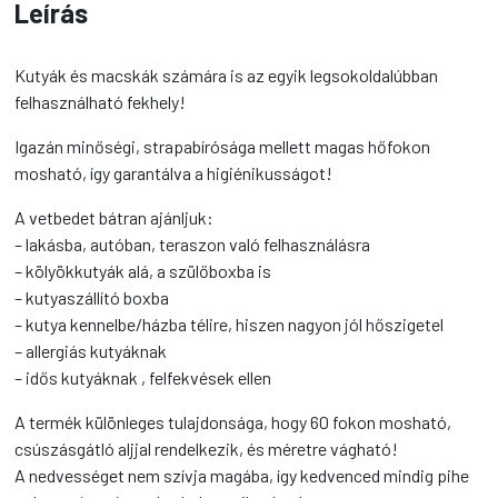
Leírás
Kutyák és macskák számára is az egyik legsokoldalúbban
felhasználható fekhely!
Igazán minőségi, strapabírósága mellett magas hőfokon
mosható, így garantálva a higiénikusságot!
A vetbedet bátran ajánljuk:
– lakásba, autóban, teraszon való felhasználásra
– kölyökkutyák alá, a szülőboxba is
– kutyaszállító boxba
– kutya kennelbe/házba télire, hiszen nagyon jól hőszigetel
– allergiás kutyáknak
– idős kutyáknak , felfekvések ellen
A termék különleges tulajdonsága, hogy 60 fokon mosható,
csúszásgátló aljjal rendelkezik, és méretre vágható!
A nedvességet nem szívja magába, így kedvenced mindig pihe