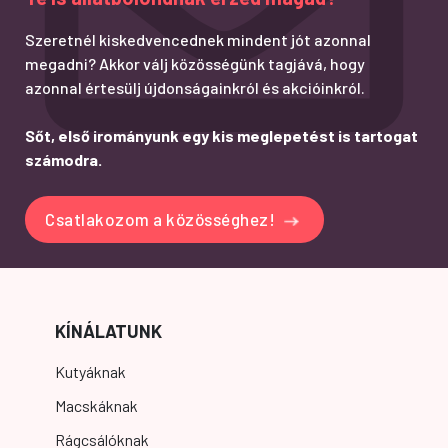
Szeretnél kiskedvencednek mindent jót azonnal
megadni? Akkor válj közösségünk tagjává, hogy
azonnal értesülj újdonságainkról és akcióinkról.
Sőt, első irományunk egy kis meglepetést is tartogat
számodra.
Csatlakozom a közösséghez!
KÍNÁLATUNK
Kutyáknak
Macskáknak
Rágcsálóknak