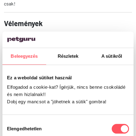
csak!
Vélemények
5.00
Beleegyezés
Részletek
A sütikről
Ez a weboldal sütiket használ
1 vélemény alapján
Elfogadod a cookie-kat? Ígérjük, nincs benne csokoládé
és nem hizlalnak!!
Dobj egy mancsot a "jöhetnek a sütik" gombra!
Írd meg a véleményed!
Hozzájárulás
Elengedhetetlen
kiválasztása