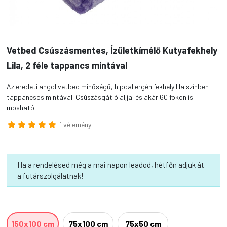
Vetbed Csúszásmentes, Ízületkímélő Kutyafekhely
Lila, 2 féle tappancs mintával
Az eredeti angol vetbed minőségű, hipoallergén fekhely lila színben
tappancsos mintával. Csúszásgátló aljjal és akár 60 fokon is
mosható.
1 vélemény
Ha a rendelésed még a mai napon leadod, hétfőn adjuk át
a futárszolgálatnak!
150x100 cm
75x100 cm
75x50 cm