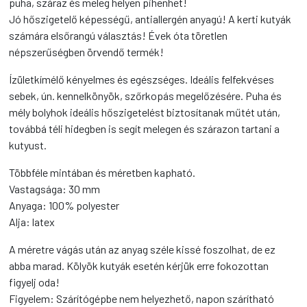
puha, száraz és meleg helyen pihenhet!
Jó hőszigetelő képességű, antiallergén anyagú! A kerti kutyák
számára elsőrangú választás! Évek óta töretlen
népszerűségben örvendő termék!
Ízületkímélő kényelmes és egészséges. Ideális felfekvéses
sebek, ún. kennelkönyök, szőrkopás megelőzésére. Puha és
mély bolyhok ideális hőszigetelést biztosítanak műtét után,
továbbá téli hidegben is segít melegen és szárazon tartani a
kutyust.
Többféle mintában és méretben kapható.
Vastagsága: 30 mm
Anyaga: 100% polyester
Alja: latex
A méretre vágás után az anyag széle kissé foszolhat, de ez
abba marad. Kölyök kutyák esetén kérjük erre fokozottan
figyelj oda!
Figyelem: Szárítógépbe nem helyezhető, napon szárítható