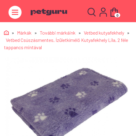
0
»
Márkák
»
További márkáink
»
Vetbed kutyafekhely
»
Vetbed Csúszásmentes, Ízületkímélő Kutyafekhely Lila, 2 féle
tappancs mintával