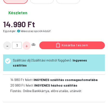
Készleten
14.990
Ft
Egységár:
Válassz az opciók közül!
Vetbed
db
-
+
Kosárba teszem
Csúszásmentes,
Ízületkímélő
Szállítási díj (Szállítási módtól függően):
Ingyenes
Kutyafekhely
szállítás
Lila,
2
féle
14 980
Ft felett
INGYENES szállítás csomagautomatába
tappancs
20 980
Ft felett
INGYENES házhoz szállítás
mintával
Fizetés: Online Bankkártya, előre utalás, utánvét
mennyiség