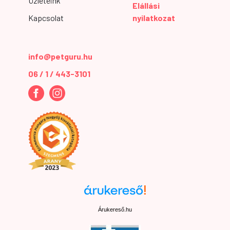
Üzleteink
Elállási
Kapcsolat
nyilatkozat
info@petguru.hu
06 / 1 / 443-3101
Árukereső.hu