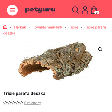
0
»
Márkák
»
További márkáink
»
Trixie
»
Trixie parafa
deszka
Trixie parafa deszka
0 vélemény