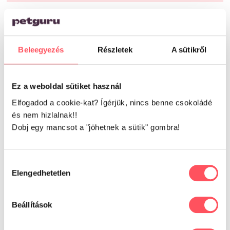
Már kipróbáltad ezt a
terméket?
Beleegyezés
Részletek
A sütikről
Oszd meg tapasztalataidat,
véleményedet a Petguru közösségével!
Ez a weboldal sütiket használ
Segítsd a gazdikat a döntésükben!
Elfogadod a cookie-kat? Ígérjük, nincs benne csokoládé
és nem hizlalnak!!
Dobj egy mancsot a "jöhetnek a sütik" gombra!
Még nincsenek értékelések.
Csak bejelentkezett és a terméket már megvásárolt
Hozzájárulás
felhasználók írhatnak véleményt.
Elengedhetetlen
kiválasztása
Beállítások