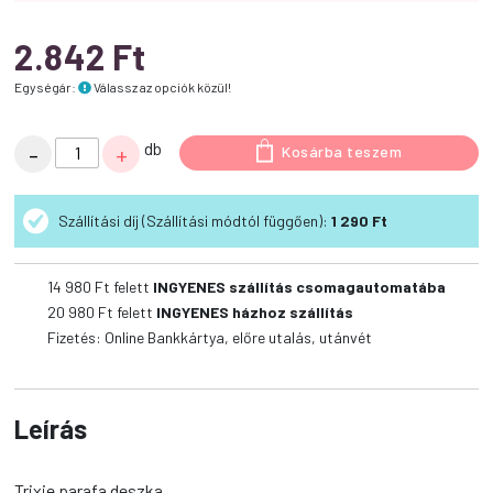
2.842
Ft
Egységár:
Válassz az opciók közül!
Trixie
db
-
+
Kosárba teszem
parafa
deszka
Szállítási díj (Szállítási módtól függően):
1 290 Ft
mennyiség
14 980
Ft felett
INGYENES szállítás csomagautomatába
20 980
Ft felett
INGYENES házhoz szállítás
Fizetés: Online Bankkártya, előre utalás, utánvét
Leírás
Trixie parafa deszka