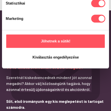
Statisztikai
Marketing
Jöhetnek a sütik!
Kiválasztás engedélyezése
Te is állatbolondnak érzed magad?
Szeretnél kiskedvencednek mindent jót azonnal
megadni? Akkor válj közösségünk tagjává, hogy
azonnal értesülj újdonságainkról és akcióinkról.
Sőt, első irományunk egy kis meglepetést is tartogat
számodra.