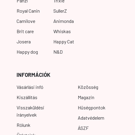
Panzi
Trixie
Royal Canin
SullerZ
Carnilove
Animonda
Brit care
Whiskas
Josera
Happy Cat
Happy dog
N&D
INFORMÁCIÓK
Vásárlási infó
Közösség
Kiszállítás
Magazin
Visszaküldési
Hűségpontok
irányelvek
Adatvédelem
Rólunk
ÁSZF