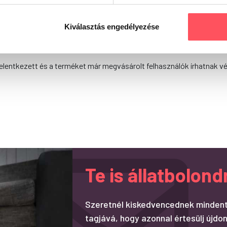
Kiválasztás engedélyezése
Még nincsenek értékelések.
elentkezett és a terméket már megvásárolt felhasználók írhatnak v
Te is állatbolo
Szeretnél kiskedvencednek mindent
tagjává, hogy azonnal értesülj újdon