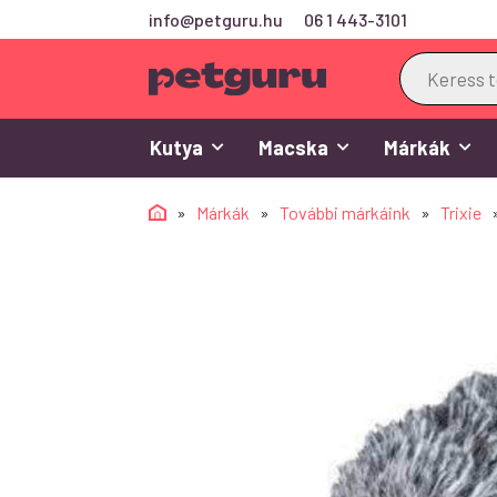
info@petguru.hu
06 1 443-3101
Products
search
Kutya
Macska
Márkák
»
Márkák
»
További márkáink
»
Trixie