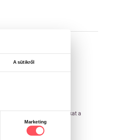
A sütikről
zösségével! Segítsd a gazdikat a
Marketing