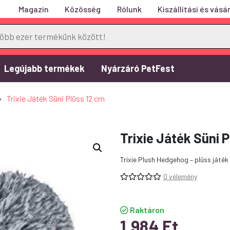
Magazin
Közösség
Rólunk
Kiszállítási és vásár
Legújabb termékek
Nyárzáró PetFest
»
Trixie Játék Süni Plüss 12 cm
Trixie Játék Süni 
Trixie Plush Hedgehog – plüss játék
0 vélemény
Raktáron
1.984
Ft