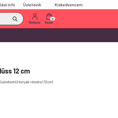
lási infó
Üzleteink
Kiskedvencem
0
Plüss 12 cm
 (sündisznó) kutyák részére (12cm)