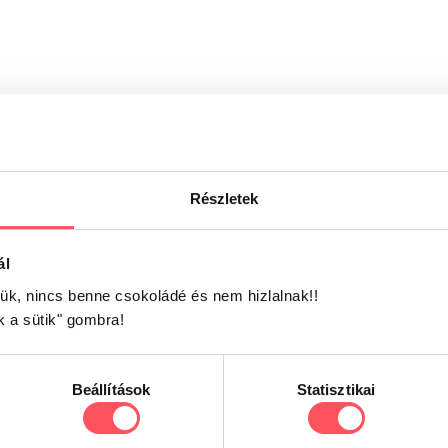
Részletek
ál
jük, nincs benne csokoládé és nem hizlalnak!!
k a sütik" gombra!
Már kipróbáltad ezt a terméket?
Oszd meg tapasztalataidat, véleményedet a Petguru kö
döntésükben!
Beállítások
Statisztikai