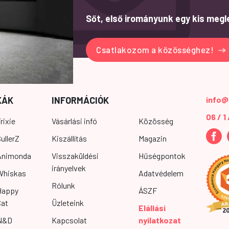
Sőt, első irományunk egy kis megl
Csatlakozom a közösséghez!
KÁK
INFORMÁCIÓK
info@
06 / 1
rixie
Vásárlási infó
Közösség
ullerZ
Kiszállítás
Magazin
Animonda
Visszaküldési
Hűségpontok
irányelvek
Whiskas
Adatvédelem
Rólunk
Happy
ÁSZF
Cat
Üzleteink
Elállási
N&D
Kapcsolat
nyilatkozat