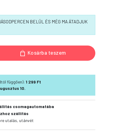
 MÁSODPERCEN BELÜL ÉS MÉG MA ÁTADJUK
Kosárba teszem
ódtól függően):
1 299 Ft
ugusztus 10.
állítás csomagautomatába
zhoz szállítás
őre utalás, utánvét