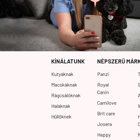
KÍNÁLATUNK
NÉPSZERŰ MÁR
Kutyáknak
Panzi
T
Macskáknak
Royal
S
Canin
Rágcsálóknak
Carnilove
Halaknak
Brit care
Hüllőknek
Josera
Happy