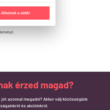
Jöhetnek a sütik!
éleményt.
ndnak érzed magad?
 jót azonnal megadni? Akkor válj közösségünk
ságainkról és akcióinkról.