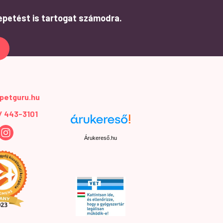
epetést is tartogat számodra.
petguru.hu
 / 443-3101
Árukereső.hu