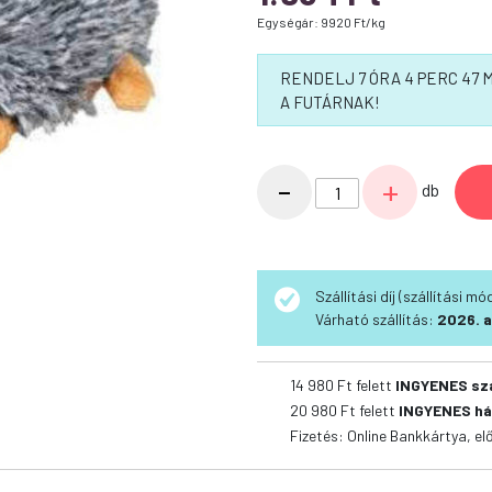
Egységár: 9920 Ft/kg
RENDELJ 7 ÓRA 4 PERC 46
A FUTÁRNAK!
Trixie
-
+
db
Játék
Süni
Plüss
12
Szállítási díj (szállítási m
cm
Várható szállítás:
2026. a
mennyiség
14 980 Ft felett
INGYENES sz
20 980 Ft felett
INGYENES há
Fizetés: Online Bankkártya, el