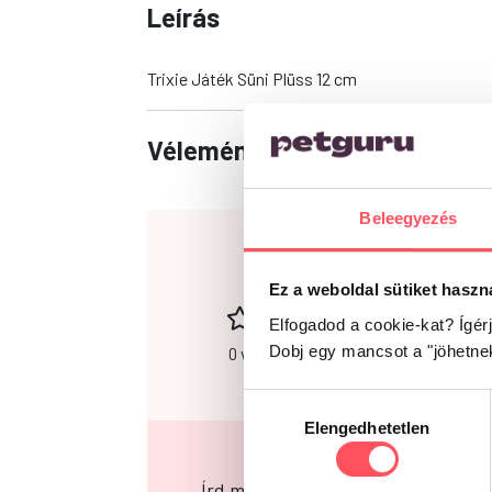
Leírás
Trixie Játék Süni Plüss 12 cm
Vélemények
Beleegyezés
0
Ez a weboldal sütiket haszn
Elfogadod a cookie-kat? Ígér
Dobj egy mancsot a "jöhetne
0 vélemény alapján
Hozzájárulás
Elengedhetetlen
kiválasztása
Írd meg a véleményed!