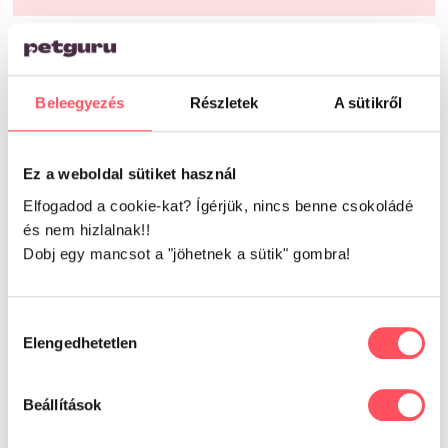
Már kipróbáltad ezt a
terméket?
Beleegyezés
Részletek
A sütikről
Oszd meg tapasztalataidat,
véleményedet a Petguru közösségével!
Ez a weboldal sütiket használ
Segítsd a gazdikat a döntésükben!
Elfogadod a cookie-kat? Ígérjük, nincs benne csokoládé
és nem hizlalnak!!
Dobj egy mancsot a "jöhetnek a sütik" gombra!
Még nincsenek értékelések.
Csak bejelentkezett és a terméket már megvásárolt
Hozzájárulás
felhasználók írhatnak véleményt.
Elengedhetetlen
kiválasztása
Beállítások