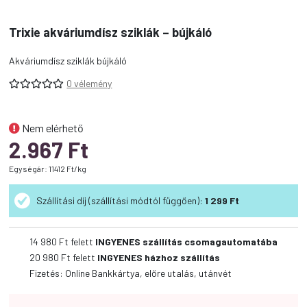
Trixie akváriumdísz sziklák – bújkáló
Akváriumdísz sziklák bújkáló
0 vélemény
Nem elérhető
2.967
Ft
Egységár: 11412 Ft/kg
Szállítási díj (szállítási módtól függően):
1 299 Ft
14 980 Ft felett
INGYENES szállítás csomagautomatába
20 980 Ft felett
INGYENES házhoz szállítás
Fizetés: Online Bankkártya, előre utalás, utánvét