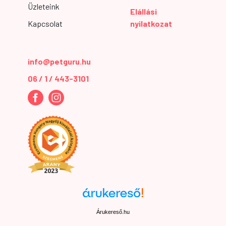
Üzleteink
Elállási
Kapcsolat
nyilatkozat
info@petguru.hu
06 / 1 / 443-3101
Árukereső.hu