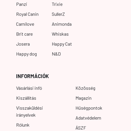
Panzi
Trixie
Royal Canin
SullerZ
Carnilove
Animonda
Brit care
Whiskas
Josera
Happy Cat
Happy dog
N&D
INFORMÁCIÓK
Vásárlási infó
Közösség
Kiszállítás
Magazin
Visszaküldési
Hűségpontok
irányelvek
Adatvédelem
Rólunk
ÁSZF