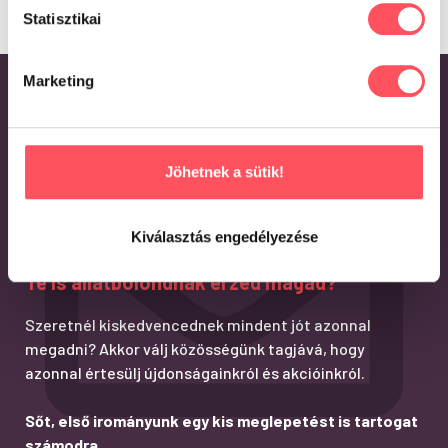
Statisztikai
Marketing
Jöhetnek a sütik!
Kiválasztás engedélyezése
Te is állatbolondnak érzed magad?
Szeretnél kiskedvencednek mindent jót azonnal
megadni? Akkor válj közösségünk tagjává, hogy
azonnal értesülj újdonságainkról és akcióinkról.
Sőt, első irományunk egy kis meglepetést is tartogat
számodra.