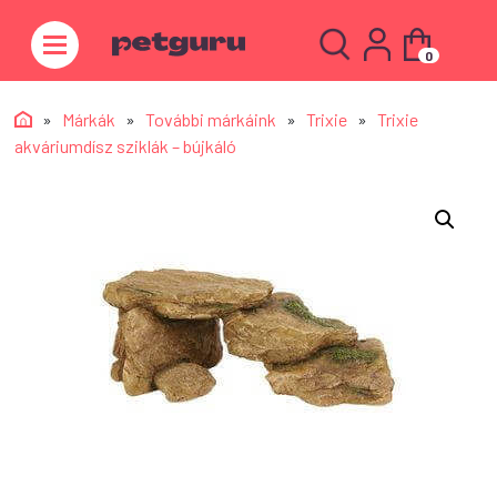
0
»
Márkák
»
További márkáink
»
Trixie
»
Trixie
akváriumdísz sziklák – bújkáló