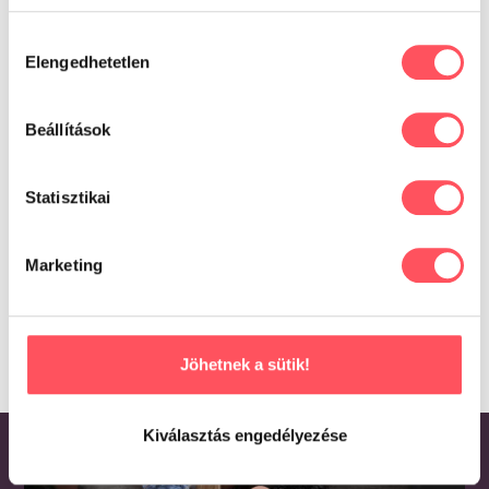
Oszd meg tapasztalataidat,
Hozzájárulás
véleményedet a Petguru közösségével!
Elengedhetetlen
kiválasztása
Segítsd a gazdikat a döntésükben!
Beállítások
Még nincsenek értékelések.
Statisztikai
Csak bejelentkezett és a terméket már megvásárolt
felhasználók írhatnak véleményt.
Marketing
Jöhetnek a sütik!
Kiválasztás engedélyezése