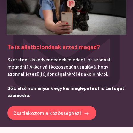
Te is állatbolondnak érzed magad?
Szeretnél kiskedvencednek mindent jót azonnal
megadni? Akkor válj közösségünk tagjává, hogy
azonnal értesülj újdonságainkról és akcióinkról.
Sőt, első irományunk egy kis meglepetést is tartogat
számodra.
Csatlakozom a közösséghez!