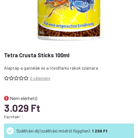
Tetra Crusta Sticks 100ml
Alaptáp a garnélák és a rövidfarkú rákok számára.
0 vélemény
Nem elérhető
3.029
Ft
Egységár: -
Szállítási díj (szállítási módtól függően):
1 299 Ft