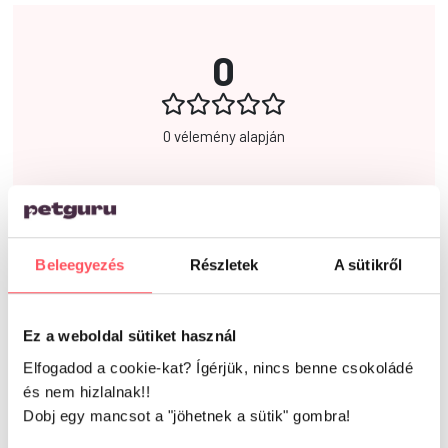
0
0 vélemény alapján
Írd meg a véleményed!
Beleegyezés
Részletek
A sütikről
Ez a weboldal sütiket használ
Elfogadod a cookie-kat? Ígérjük, nincs benne csokoládé
és nem hizlalnak!!
Már kipróbáltad ezt a
Dobj egy mancsot a "jöhetnek a sütik" gombra!
terméket?