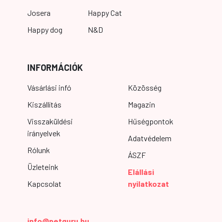
Josera
Happy Cat
Happy dog
N&D
INFORMÁCIÓK
Vásárlási infó
Közösség
Kiszállítás
Magazin
Visszaküldési
Hűségpontok
irányelvek
Adatvédelem
Rólunk
ÁSZF
Üzleteink
Elállási
Kapcsolat
nyilatkozat
info@petguru.hu