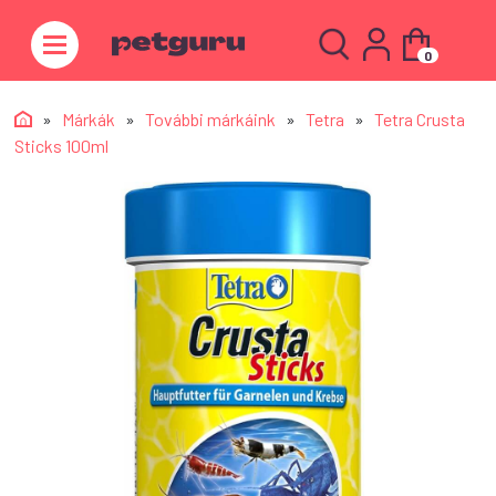
0
»
Márkák
»
További márkáink
»
Tetra
»
Tetra Crusta
Sticks 100ml