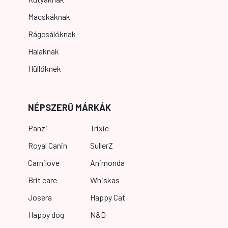
Macskáknak
Rágcsálóknak
Halaknak
Hüllőknek
NÉPSZERŰ MÁRKÁK
Panzi
Trixie
Royal Canin
SullerZ
Carnilove
Animonda
Brit care
Whiskas
Josera
Happy Cat
Happy dog
N&D