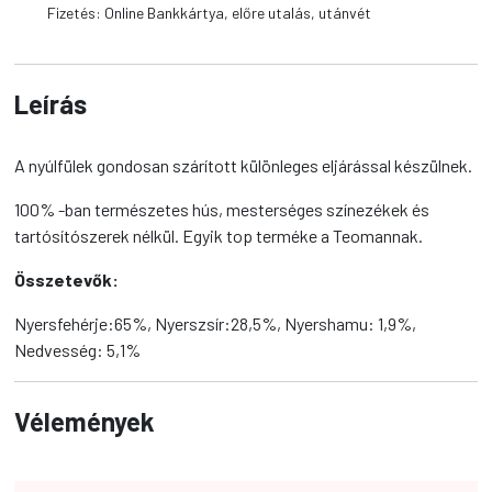
Fizetés: Online Bankkártya, előre utalás, utánvét
Leírás
A nyúlfülek gondosan szárított különleges eljárással készülnek.
100% -ban természetes hús, mesterséges színezékek és
tartósítószerek nélkül. Egyik top terméke a Teomannak.
Összetevők:
Nyersfehérje:65%, Nyerszsír:28,5%, Nyershamu: 1,9%,
Nedvesség: 5,1%
Vélemények