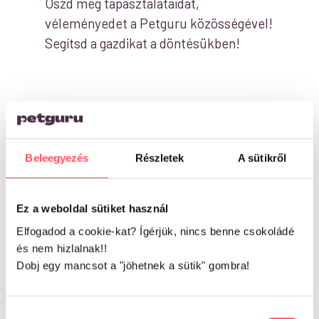
Oszd meg tapasztalataidat,
véleményedet a Petguru közösségével!
Segítsd a gazdikat a döntésükben!
Szupergyors kiszállítás. Jó minőségű termék.
Maximálisan elégedett vagyok, és másnak is ajánlani
tudom őket!
Beleegyezés
Részletek
A sütikről
Macsi Tibor
Ez a weboldal sütiket használ
Több oldalról és cégtől rendeltem már szőrös
nyúlfület, de a Petguru a legjobb. Gyorsak, mint a
Elfogadod a cookie-kat? Ígérjük, nincs benne csokoládé
és nem hizlalnak!!
villám, s náluk a termék a legolcsóbb jelenleg amit
Dobj egy mancsot a "jöhetnek a sütik" gombra!
csak fel lehet kutatni. Az áru friss, klasszul zárható
tasakba csomagolva. Maximálisan elégedett vagyok
mind a céggel, mind a termékekkel! Köszönöm!
Hozzájárulás