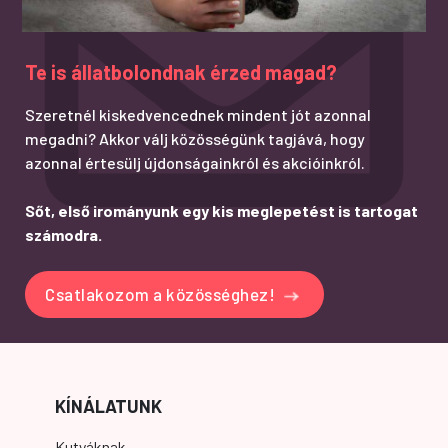
Te is állatbolondnak érzed magad?
Szeretnél kiskedvencednek mindent jót azonnal
megadni? Akkor válj közösségünk tagjává, hogy
azonnal értesülj újdonságainkról és akcióinkról.
Sőt, első irományunk egy kis meglepetést is tartogat
számodra.
Csatlakozom a közösséghez!
KÍNÁLATUNK
Kutyáknak