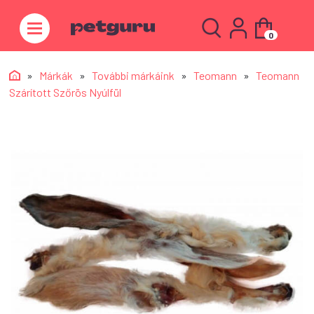
0
»
Márkák
»
További márkáink
»
Teomann
»
Teomann
Szárított Szőrös Nyúlfül