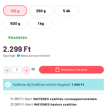
125 g
250 g
5 db
500 g
1 kg
Készleten
2.299
Ft
Egységár:
Válassz az opciók közül!
Teomann
db
-
+
Kosárba teszem
Szárított
Szőrös
Szállítási díj (Szállítási módtól függően):
1 290 Ft
Nyúlfül
mennyiség
14 980
Ft felett
INGYENES szállítás csomagautomatába
20 980
Ft felett
INGYENES házhoz szállítás