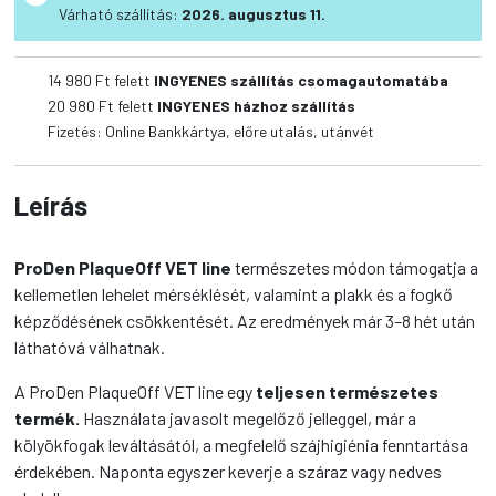
g
Várható szállítás:
2026. augusztus 11.
Hu
mennyiség
14 980 Ft felett
INGYENES szállítás csomagautomatába
20 980 Ft felett
INGYENES házhoz szállítás
Fizetés: Online Bankkártya, előre utalás, utánvét
Leírás
ProDen PlaqueOff VET line
természetes módon támogatja a
kellemetlen lehelet mérséklését, valamint a plakk és a fogkő
képződésének csökkentését. Az eredmények már 3–8 hét után
láthatóvá válhatnak.
A ProDen PlaqueOff VET line egy
teljesen természetes
termék.
Használata javasolt megelőző jelleggel, már a
kölyökfogak leváltásától, a megfelelő szájhigiénia fenntartása
érdekében. Naponta egyszer keverje a száraz vagy nedves