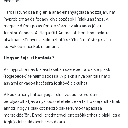
eledelhez.
Társállatunk szájhigiéniájának elhanyagolása hozzájárulhat
ínyproblémák és fogágy-elváltozások kialakulásához. A
megfelelő fogápolás fontos része az általános jóllét
fenntartásának. A PlaqueOff Animal otthoni használatra
alkalmas, könnyen alkalmazható szájhigiéniai kiegészítő
kutyák és macskák számára.
Hogyan fejti ki hatását?
Az ínyproblémák kialakulásában szerepet játszik a plakk
(foglepedék) felhalmozódása. A plakk a nyálban található
ásványi anyagok hatására fogkővé alakulhat.
A készítmény hatóanyagai felszívódást követően
befolyásolhatják a nyál összetételét, ezáltal hozzájárulhatnak
ahhoz, hogy a plakkot képző baktériumok tapadása
mérséklődjön. Ennek eredményeként csökkenhet a plakk és a
fogkő kialakulásának kockázata.