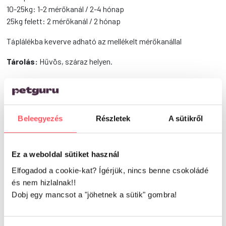
10-25kg: 1-2 mérőkanál / 2-4 hónap
25kg felett: 2 mérőkanál / 2 hónap
Táplálékba keverve adható az mellékelt mérőkanállal
Tárolás:
Hűvös, száraz helyen.
Eltarthatóság:
A dobozon jelzett időpontig. Bontás után egy
éven belül fel kell használni.
Figyelmeztetés:
Gyermekek elől távol tartandó! Kérje
Beleegyezés
Részletek
A sütikről
állatorvosa tanácsát, ha kedvencét pajzsmirigy betegséggel
kezelik
Ez a weboldal sütiket használ
Vélemények
Elfogadod a cookie-kat? Ígérjük, nincs benne csokoládé
és nem hizlalnak!!
Dobj egy mancsot a "jöhetnek a sütik" gombra!