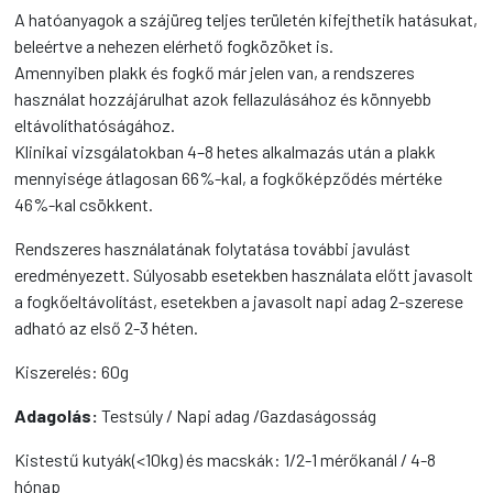
A hatóanyagok a szájüreg teljes területén kifejthetik hatásukat,
beleértve a nehezen elérhető fogközöket is.
Amennyiben plakk és fogkő már jelen van, a rendszeres
használat hozzájárulhat azok fellazulásához és könnyebb
eltávolíthatóságához.
Klinikai vizsgálatokban 4–8 hetes alkalmazás után a plakk
mennyisége átlagosan 66%-kal, a fogkőképződés mértéke
46%-kal csökkent.
Rendszeres használatának folytatása további javulást
eredményezett. Súlyosabb esetekben használata előtt javasolt
a fogkőeltávolítást, esetekben a javasolt napi adag 2-szerese
adható az első 2-3 héten.
Kiszerelés: 60g
Adagolás:
Testsúly / Napi adag /Gazdaságosság
Kistestű kutyák(<10kg) és macskák: 1/2-1 mérőkanál / 4-8
hónap