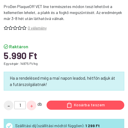
ProDen PlaqueOff VET line természetes módon teszi lehetővé a
kellemetlen lehelet, a plakk és a fogkő megszűntését. Az eredmények
már 3-8 hét után láthatóvá válnak.
0 vélemény
Raktáron
5.990
Ft
Egységár: 14975 Ft/kg
Ha a rendelésed még a mai napon leadod, hétfőn adjuk át
a futárszolgálatnak!
Plaqueoff
db
-
+
Kosárba teszem
Animal
Proden
40
Szállítási díj (szállítási módtól függően):
1 299 Ft