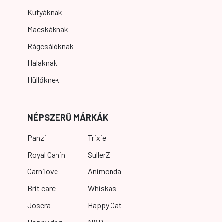
Kutyáknak
Macskáknak
Rágcsálóknak
Halaknak
Hüllőknek
NÉPSZERŰ MÁRKÁK
Panzi
Trixie
Royal Canin
SullerZ
Carnilove
Animonda
Brit care
Whiskas
Josera
Happy Cat
Happy dog
N&D