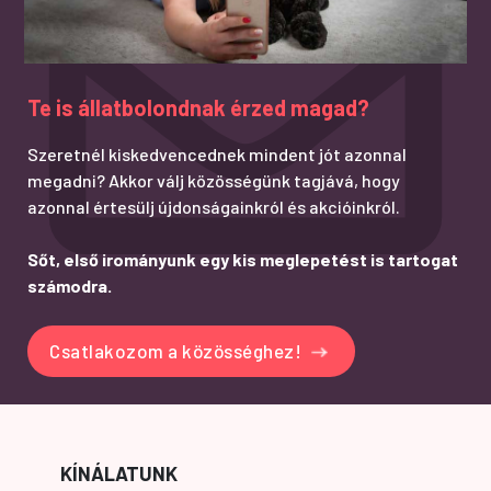
Te is állatbolondnak érzed magad?
Szeretnél kiskedvencednek mindent jót azonnal
megadni? Akkor válj közösségünk tagjává, hogy
azonnal értesülj újdonságainkról és akcióinkról.
Sőt, első irományunk egy kis meglepetést is tartogat
számodra.
Csatlakozom a közösséghez!
KÍNÁLATUNK