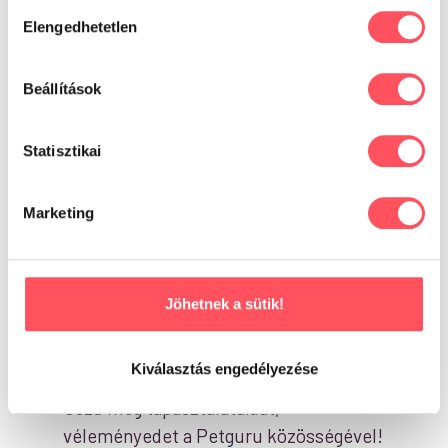
0
Hozzájárulás
Elengedhetetlen
kiválasztása
0 vélemény alapján
Beállítások
Statisztikai
Írd meg a véleményed!
Marketing
Jöhetnek a sütik!
Már kipróbáltad ezt a
terméket?
Kiválasztás engedélyezése
Oszd meg tapasztalataidat,
véleményedet a Petguru közösségével!