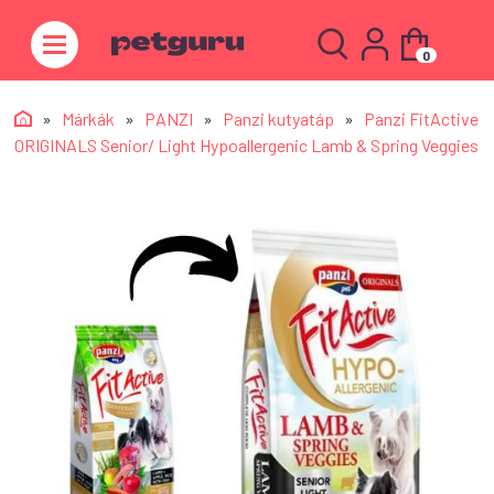
0
»
Márkák
»
PANZI
»
Panzi kutyatáp
»
Panzi FitActive
ORIGINALS Senior/ Light Hypoallergenic Lamb & Spring Veggies