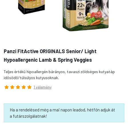
Panzi FitActive ORIGINALS Senior/ Light
Hypoallergenic Lamb & Spring Veggies
Teljes értékű hipoallergén bárányos, tavaszi zöldséges kutyatáp
idősödő/túlsúlyos kutyusoknak.
1 vélemény
Ha a rendelésed még a mai napon leadod, hétfőn adjuk át
a futárszolgálatnak!