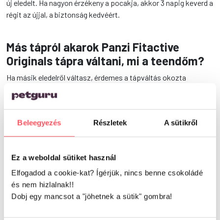
új eledelt. Ha nagyon érzékeny a pocakja, akkor 3 napig keverd a
régit az újjal, a biztonság kedvéért.
Más tápról akarok Panzi Fitactive
Originals tápra váltani, mi a teendőm?
Ha másik eledelről váltasz, érdemes a tápváltás okozta
pocakgondok elkerülése érdekében akár 5-7 napig is,
fokozatosan növelt arányban adni az új eledelt a régihez. Sőt,
megtámogathatod kutyák számára készült probiotikummal is,
Beleegyezés
Részletek
A sütikről
ebben az időszakban a kutyusod.
Miből áll ez az eledel?
Ez a weboldal sütiket használ
Elfogadod a cookie-kat? Ígérjük, nincs benne csokoládé
Összetétel
: Hús- és állati származékok (bárányhúsliszt min.
és nem hizlalnak!!
20%), kukorica, korpa, búza, rizs, szárított burgonya (min. 4%),
Dobj egy mancsot a "jöhetnek a sütik" gombra!
szárított sárgarépa (min. 4%), szárított borsó (min. 4%),
szárított cukorrépa, élelmi rost, kukoricafehérje, zsírok és