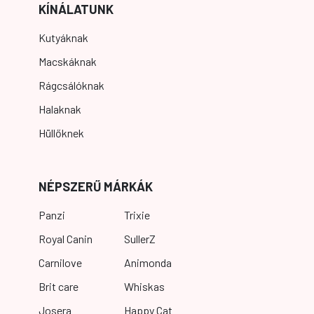
KÍNÁLATUNK
Kutyáknak
Macskáknak
Rágcsálóknak
Halaknak
Hüllőknek
NÉPSZERŰ MÁRKÁK
Panzi
Trixie
Royal Canin
SullerZ
Carnilove
Animonda
Brit care
Whiskas
Josera
Happy Cat