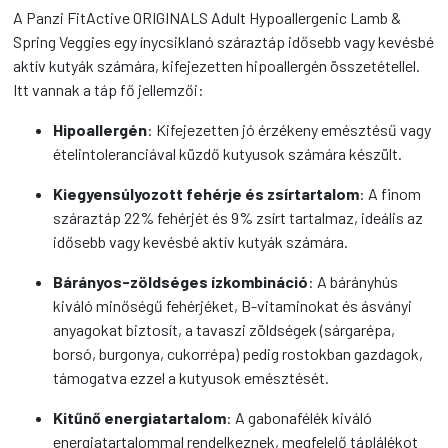
A Panzi FitActive ORIGINALS Adult Hypoallergenic Lamb &
Spring Veggies egy ínycsiklanó száraztáp idősebb vagy kevésbé
aktív kutyák számára, kifejezetten hipoallergén összetétellel.
Itt vannak a táp fő jellemzői:
Hipoallergén
: Kifejezetten jó érzékeny emésztésű vagy
ételintoleranciával küzdő kutyusok számára készült.
Kiegyensúlyozott fehérje és zsírtartalom
: A finom
száraztáp 22% fehérjét és 9% zsírt tartalmaz, ideális az
idősebb vagy kevésbé aktív kutyák számára.
Bárányos-zöldséges ízkombináció
: A bárányhús
kiváló minőségű fehérjéket, B-vitaminokat és ásványi
anyagokat biztosít, a tavaszi zöldségek (sárgarépa,
borsó, burgonya, cukorrépa) pedig rostokban gazdagok,
támogatva ezzel a kutyusok emésztését.
Kitűnő energiatartalom
: A gabonafélék kiváló
energiatartalommal rendelkeznek, megfelelő táplálékot