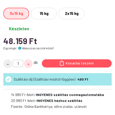
3x15 kg
15 kg
2x15 kg
Készleten
48.159
Ft
Egységár:
Válassz az opciók közül!
Panzi
db
-
+
Kosárba teszem
FitActive
ORIGINALS
Szállítási díj (Szállítási módtól függően):
490 Ft
Senior/
Light
Hypoallergenic
14 980
Ft felett
INGYENES szállítás csomagautomatába
Lamb
20 980
Ft felett
INGYENES házhoz szállítás
&
Fizetés: Online Bankkártya, előre utalás, utánvét
Spring