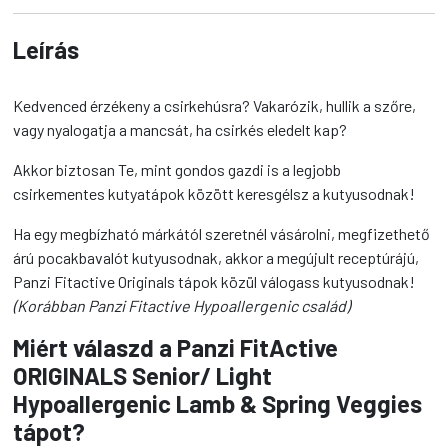
Veggies
mennyiség
Leírás
Kedvenced érzékeny a csirkehúsra? Vakarózik, hullik a szőre,
vagy nyalogatja a mancsát, ha csirkés eledelt kap?
Akkor biztosan Te, mint gondos gazdi is a legjobb
csirkementes kutyatápok között keresgélsz a kutyusodnak!
Ha egy megbízható márkától szeretnél vásárolni, megfizethető
árú pocakbavalót kutyusodnak, akkor a megújult receptúrájú,
Panzi Fitactive Originals tápok közül válogass kutyusodnak!
(Korábban Panzi Fitactive Hypoallergenic család)
Miért válaszd a
Panzi FitActive
ORIGINALS Senior/ Light
Hypoallergenic Lamb & Spring Veggies
tápot?