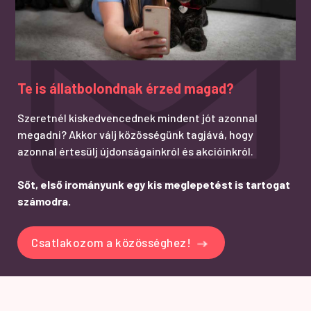
Te is állatbolondnak érzed magad?
Szeretnél kiskedvencednek mindent jót azonnal
megadni? Akkor válj közösségünk tagjává, hogy
azonnal értesülj újdonságainkról és akcióinkról.
Sőt, első irományunk egy kis meglepetést is tartogat
számodra.
Csatlakozom a közösséghez!