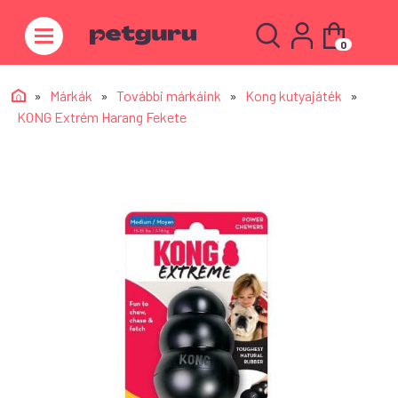
0
»
Márkák
»
További márkáink
»
Kong kutyajáték
»
KONG Extrém Harang Fekete