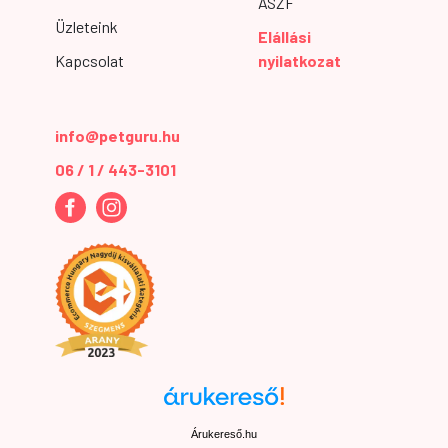
ÁSZF
Üzleteink
Elállási
Kapcsolat
nyilatkozat
info@petguru.hu
06 / 1 / 443-3101
Árukereső.hu