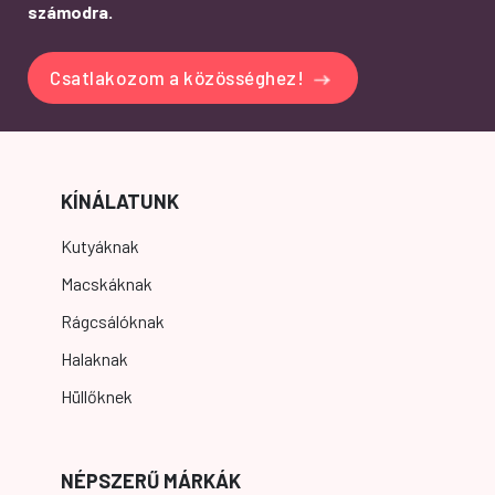
számodra.
Csatlakozom a közösséghez!
KÍNÁLATUNK
Kutyáknak
Macskáknak
Rágcsálóknak
Halaknak
Hüllőknek
NÉPSZERŰ MÁRKÁK