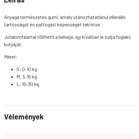
Anyaga természetes gumi, amely utánozhatatlanul ellenálló
tartósságát és pattogási képességét tekintve.
Jutalomfalattal tölthető a belseje, így kiválóan le tudja foglalni
kutyáját.
Méret:
S: 0-10 kg
M: 5-15 kg
L: 15-30 kg
Vélemények