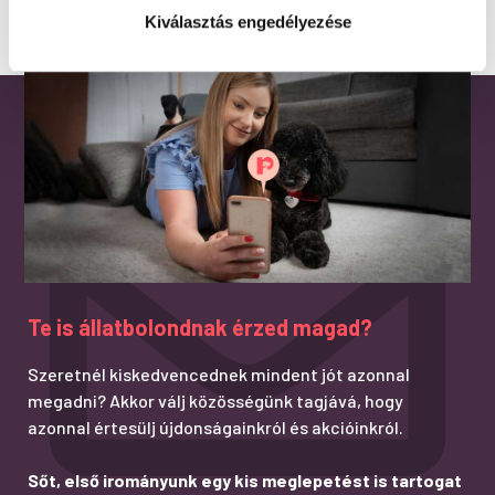
Kiválasztás engedélyezése
Te is állatbolondnak érzed magad?
Szeretnél kiskedvencednek mindent jót azonnal
megadni? Akkor válj közösségünk tagjává, hogy
azonnal értesülj újdonságainkról és akcióinkról.
Sőt, első irományunk egy kis meglepetést is tartogat