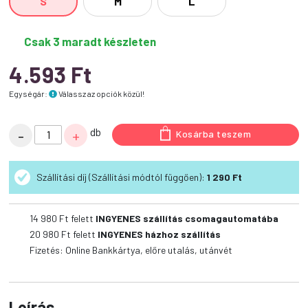
S
M
L
Csak 3 maradt készleten
4.593
Ft
Egységár:
Válassz az opciók közül!
KONG
db
-
+
Kosárba teszem
Extrém
Harang
Szállítási díj (Szállítási módtól függően):
1 290 Ft
Fekete
mennyiség
14 980
Ft felett
INGYENES szállítás csomagautomatába
20 980
Ft felett
INGYENES házhoz szállítás
Fizetés: Online Bankkártya, előre utalás, utánvét
Leírás