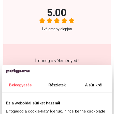
5.00
1 vélemény alapján
Írd meg a véleményed!
Beleegyezés
Részletek
A sütikről
Már kipróbáltad ezt a
terméket?
Ez a weboldal sütiket használ
Elfogadod a cookie-kat? Ígérjük, nincs benne csokoládé
Oszd meg tapasztalataidat,