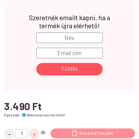
Szeretnék emailt kapni, ha a
termék újra elérhető!
Küldés
3.490
Ft
Egységár:
Válassz az opciók közül!
Kerámia
db
-
+
Kosárba teszem