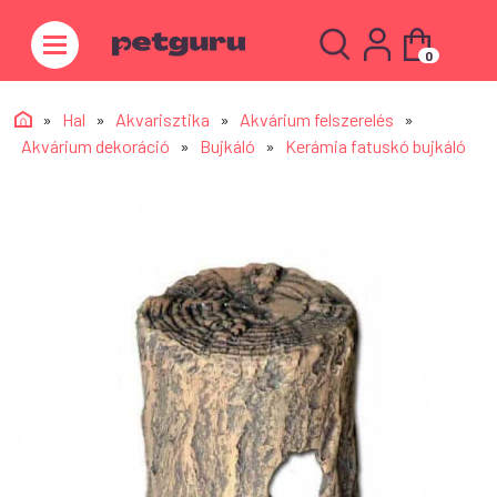
0
»
Hal
»
Akvarisztika
»
Akvárium felszerelés
»
Akvárium dekoráció
»
Bujkáló
»
Kerámia fatuskó bujkáló