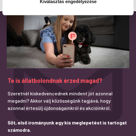
Kiválasztás engedélyezése
Te is állatbolondnak érzed magad?
Szeretnél kiskedvencednek mindent jót azonnal
megadni? Akkor válj közösségünk tagjává, hogy
azonnal értesülj újdonságainkról és akcióinkról.
Sőt, első irományunk egy kis meglepetést is tartogat
számodra.