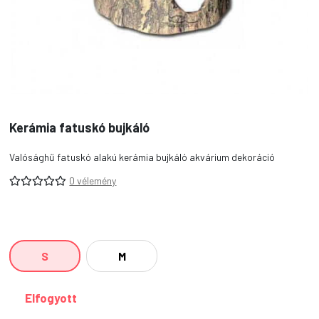
Kerámia fatuskó bujkáló
Valósághű fatuskó alakú kerámia bujkáló akvárium dekoráció
0 vélemény
S
M
Elfogyott