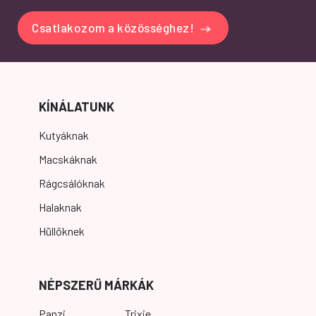
Csatlakozom a közösséghez!
KÍNÁLATUNK
Kutyáknak
Macskáknak
Rágcsálóknak
Halaknak
Hüllőknek
NÉPSZERŰ MÁRKÁK
Panzi
Trixie