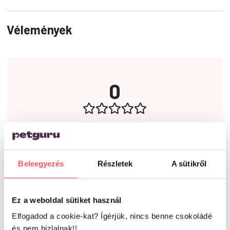
Vélemények
0
0 vélemény alapján
Beleegyezés
Részletek
A sütikről
Írd meg a véleményed!
Ez a weboldal sütiket használ
Elfogadod a cookie-kat? Ígérjük, nincs benne csokoládé
és nem hizlalnak!!