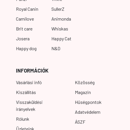
Royal Canin
SullerZ
Carnilove
Animonda
Brit care
Whiskas
Josera
Happy Cat
Happy dog
N&D
INFORMÁCIÓK
Vásárlási infó
Közösség
Kiszállítás
Magazin
Visszaküldési
Hűségpontok
irányelvek
Adatvédelem
Rólunk
ÁSZF
Üzleteink