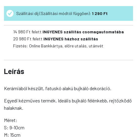
fatuskó
bujkáló
Szállítási díj (Szállítási módtól függően):
1 290 Ft
mennyiség
14 980
Ft felett
INGYENES szállítás csomagautomatába
20 980
Ft felett
INGYENES házhoz szállítás
Fizetés: Online Bankkártya, előre utalás, utánvét
Leírás
Kerámiából készült, fatuskó alakú bujkáló dekoráció.
Egyedi kézműves termék. Ideális bujkáló félénkebb, rejtőzködő
halaknak.
Méret:
S: 9-10cm
M: 15cm