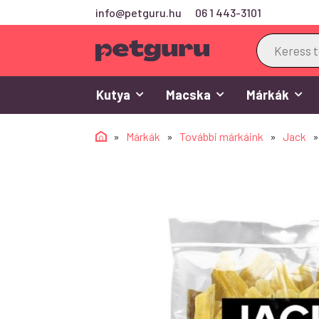
info@petguru.hu
06 1 443-3101
Products
search
Kutya
Macska
Márkák
»
Márkák
»
További márkáink
»
Jack