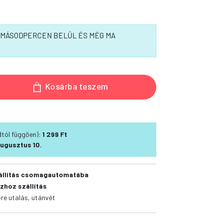
5 MÁSODPERCEN BELÜL ÉS MÉG MA
Kosárba teszem
ódtól függően):
1 299 Ft
ugusztus 10.
állítás csomagautomatába
zhoz szállítás
őre utalás, utánvét