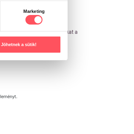
Marketing
zösségével! Segítsd a gazdikat a
Jöhetnek a sütik!
éleményt.