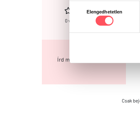
Hozzájárulás
Elengedhetetlen
kiválasztása
0 vélemény alapján
Írd meg a véleményed!
Csak bej