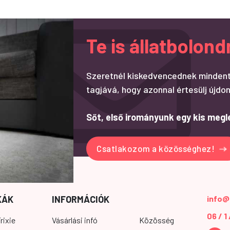
Te is állatbolo
Szeretnél kiskedvencednek mindent
tagjává, hogy azonnal értesülj újdon
Sőt, első irományunk egy kis megl
Csatlakozom a közösséghez!
KÁK
INFORMÁCIÓK
info@
06 / 1
rixie
Vásárlási infó
Közösség