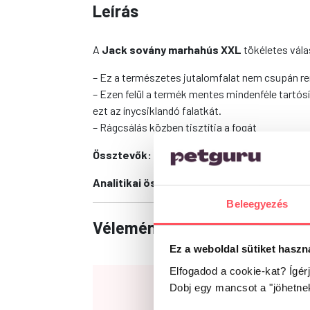
Leírás
A
Jack
sovány marhahús XXL
tökéletes vál
– Ez a természetes jutalomfalat nem csupán re
– Ezen felül a termék mentes mindenféle tartósí
ezt az ínycsiklandó falatkát.
– Rágcsálás közben tisztítja a fogát
Össztevők:
sovány marhahús
Analitikai összetevők:
nedvesség 12%, nyers
Beleegyezés
Vélemények
Ez a weboldal sütiket haszn
Elfogadod a cookie-kat? Ígér
Dobj egy mancsot a "jöhetne
0