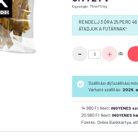
Egységár: 7544 Ft/kg
RENDELJ 3 ÓRA 25 PERC 4
ÁTADJUK A FUTÁRNAK!
Jack
-
+
db
sovány
marhahús
XXL
500g
Szállítási díj (szállítási m
mennyiség
Várható szállítás:
2026. a
14 980 Ft felett
INGYENES sz
20 980 Ft felett
INGYENES há
Fizetés: Online Bankkártya, el