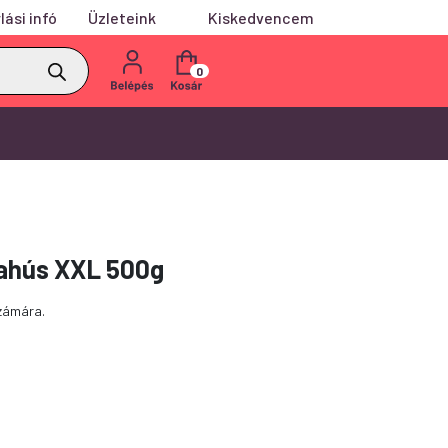
lási infó
Üzleteink
Kiskedvencem
0
ahús XXL 500g
zámára.