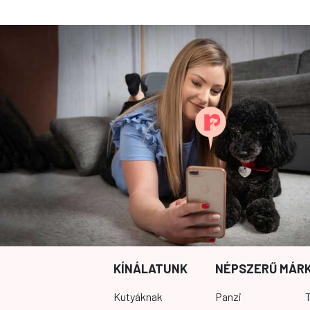
KÍNÁLATUNK
NÉPSZERŰ MÁR
Kutyáknak
Panzi
T