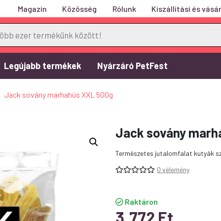
Magazin
Közösség
Rólunk
Kiszállítási és vásár
Legújabb termékek
Nyárzáró PetFest
»
Jack sovány marhahús XXL 500g
Jack sovány marh
Természetes jutalomfalat kutyák s
0 vélemény
Raktáron
3.772
Ft