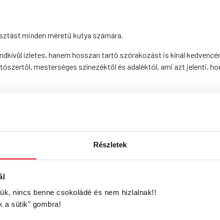
asztást minden méretű kutya számára.
ndkívül ízletes, hanem hosszan tartó szórakozást is kínál kedvencé
tószertől, mesterséges színezéktől és adaléktól, ami azt jelenti, ho
fehérje 69,84%, nyerszsír 24,48%, nyershamu 1,49%, nyersrost 2,
Részletek
ál
jük, nincs benne csokoládé és nem hizlalnak!!
k a sütik" gombra!