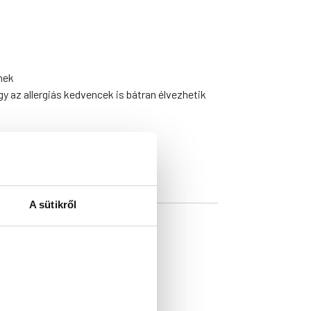
nek
gy az allergiás kedvencek is bátran élvezhetik
63%
A sütikről