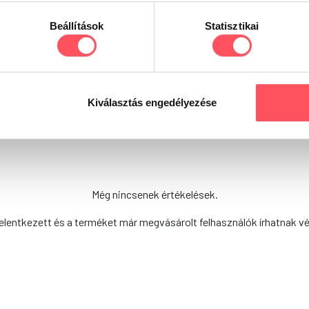
Beállítások
Statisztikai
Már kipróbáltad ezt a terméket?
Oszd meg tapasztalataidat, véleményedet a Petguru kö
döntésükben!
Kiválasztás engedélyezése
Még nincsenek értékelések.
elentkezett és a terméket már megvásárolt felhasználók írhatnak v