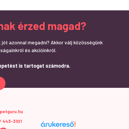
ndnak érzed magad?
 jót azonnal megadni? Akkor válj közösségünk
ságainkról és akcióinkról.
epetést is tartogat számodra.
petguru.hu
 / 443-3101