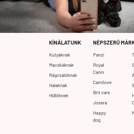
KÍNÁLATUNK
NÉPSZERŰ MÁR
Kutyáknak
Panzi
T
Macskáknak
Royal
S
Canin
Rágcsálóknak
Carnilove
Halaknak
Brit care
Hüllőknek
Josera
Happy
dog