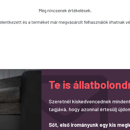
Még nincsenek értékelések.
elentkezett és a terméket már megvásárolt felhasználók írhatnak v
Te is állatbolo
Szeretnél kiskedvencednek mindent
tagjává, hogy azonnal értesülj újdon
Sőt, első irományunk egy kis megl