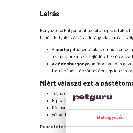
Leírás
Kényeztesd kutyusodat ezzel a teljes értékű, 
felnőtt kutyák számára, de lágy állaga miatt k
A
marha
jól hasznosuló izomhús, esszenci
az immunrendszer fejlődéséhez és zava
Az
édesburgonya
aminosavakban gazdag,
tartalmának köszönhetően egy igazán táp
Miért válaszd ezt a pástétom
Teljes értékű, vitaminokban és ásványi 
Hipoallergén receptúra – érzékeny gyomrú
Könnyen fogyasztható, lágy állag – kölyk
Válogatott, természetes összetevők az
Beleegyezés
Összetétel:
hús- és húsipari melléktermékek