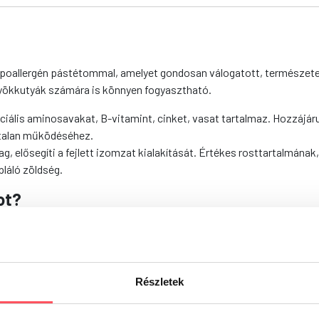
hipoallergén pástétommal, amelyet gondosan válogatott, természete
ölyökkutyák számára is könnyen fogyasztható.
ális aminosavakat, B-vitamint, cinket, vasat tartalmaz. Hozzájárul a
rtalan működéséhez.
 elősegíti a fejlett izomzat kialakítását. Értékes rosttartalmának
láló zöldség.
ot?
anyagokban gazdag eledel
 kutyusoknak is ideális
ök és felnőttek számára egyaránt tökéletes
 optimális emészthetőségért
Részletek
 (55% marhahús), zöldségek (4% édesburgonya), ásványi anyagok