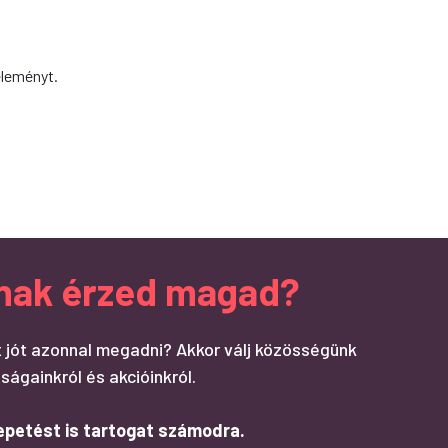
éleményt.
ndnak érzed magad?
 jót azonnal megadni? Akkor válj közösségünk
ságainkról és akcióinkról.
epetést is tartogat számodra.