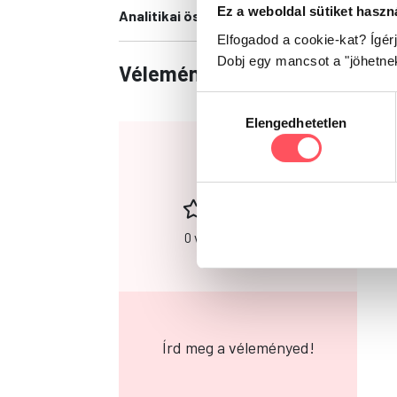
Ez a weboldal sütiket haszn
Analitikai összetevők:
Nedvességtartalom: 8
Elfogadod a cookie-kat? Ígér
Dobj egy mancsot a "jöhetne
Vélemények
Hozzájárulás
Elengedhetetlen
kiválasztása
0
0 vélemény alapján
Írd meg a véleményed!