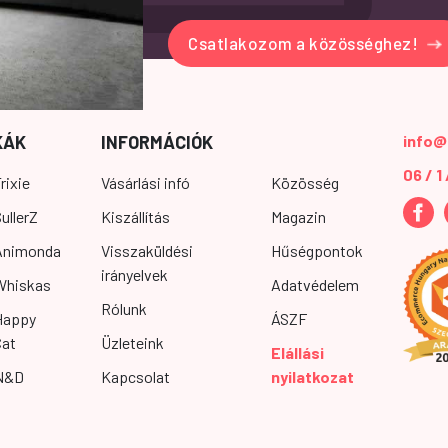
Csatlakozom a közösséghez!
KÁK
INFORMÁCIÓK
info@
06 / 1
rixie
Vásárlási infó
Közösség
ullerZ
Kiszállítás
Magazin
Animonda
Visszaküldési
Hűségpontok
irányelvek
Whiskas
Adatvédelem
Rólunk
Happy
ÁSZF
Cat
Üzleteink
Elállási
N&D
Kapcsolat
nyilatkozat