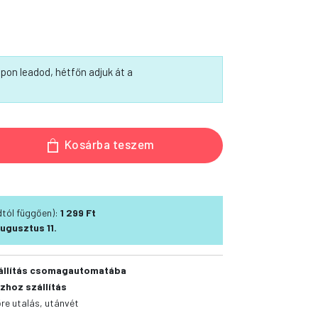
pon leadod, hétfőn adjuk át a
Kosárba teszem
ódtól függően):
1 299 Ft
ugusztus 11.
állítás csomagautomatába
zhoz szállítás
őre utalás, utánvét