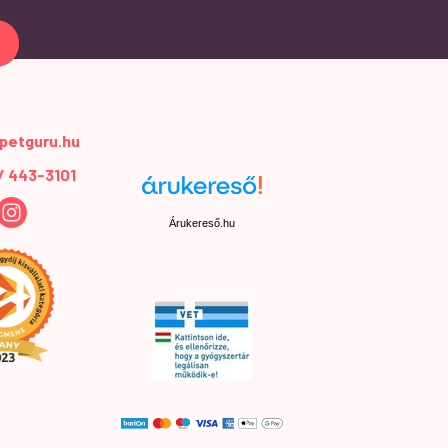
petguru.hu
 / 443-3101
Árukereső.hu