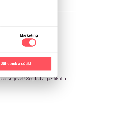
rsrost: 0,4 %
Marketing
Jöhetnek a sütik!
zösségével! Segítsd a gazdikat a