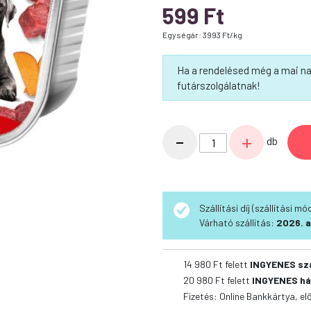
599
Ft
Egységár: 3993 Ft/kg
Ha a rendelésed még a mai na
futárszolgálatnak!
Jack
-
+
db
hipoallergén
pástétom
150g
marhahús
Szállítási díj (szállítási m
édesburgonyával
Várható szállítás:
2026. a
mennyiség
14 980 Ft felett
INGYENES sz
20 980 Ft felett
INGYENES há
Fizetés: Online Bankkártya, el