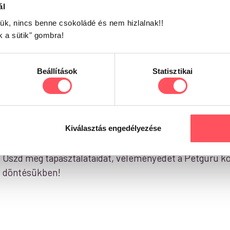
ál
1,5 %, Nyersfehérje: 9 %, Nyerszsír: 4,5 %, Nyershamu: 2,5 %, Nye
jük, nincs benne csokoládé és nem hizlalnak!!
k a sütik" gombra!
Beállítások
Statisztikai
Kiválasztás engedélyezése
Már kipróbáltad ezt a terméket?
Oszd meg tapasztalataidat, véleményedet a Petguru kö
döntésükben!