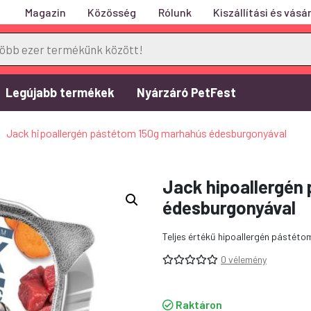
Magazin
Közösség
Rólunk
Kiszállítási és vásár
Legújabb termékek
Nyárzáró PetFest
»
Jack hipoallergén pástétom 150g marhahús édesburgonyával
Jack hipoallergén
édesburgonyával
Teljes értékű hipoallergén pástéto
0 vélemény
Raktáron