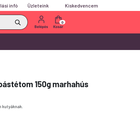
lási infó
Üzleteink
Kiskedvencem
0
 pástétom 150g marhahús
m kutyáknak.