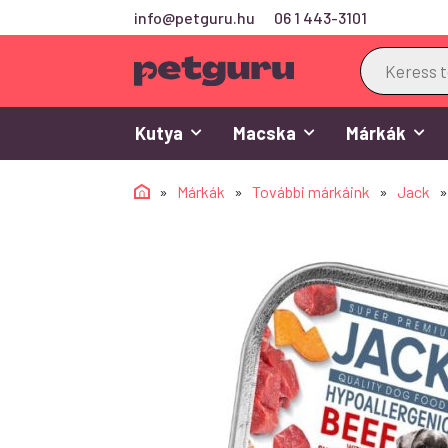
info@petguru.hu
06 1 443-3101
Products
search
Kutya
Macska
Márkák
»
Márkák
»
További márkáink
»
Jack