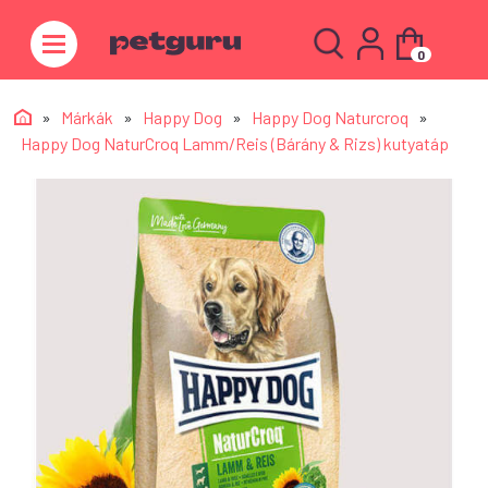
0
»
Márkák
»
Happy Dog
»
Happy Dog Naturcroq
»
Happy Dog NaturCroq Lamm/Reis (Bárány & Rizs) kutyatáp