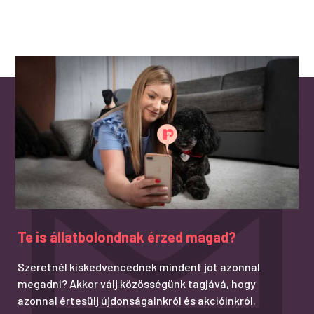
Te is állatbolondnak érzed magad?
Szeretnél kiskedvencednek mindent jót azonnal
megadni? Akkor válj közösségünk tagjává, hogy
azonnal értesülj újdonságainkról és akcióinkról.