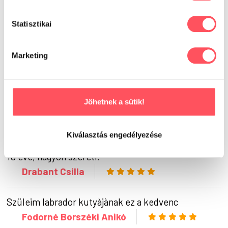
Statisztikai
Már kipróbáltad ezt a
terméket?
Marketing
Oszd meg tapasztalataidat,
véleményedet a Petguru közösségével!
Segítsd a gazdikat a döntésükben!
Jöhetnek a sütik!
Kiválasztás engedélyezése
Máltai selyem kutyusom eszi ezt a tápot több mint
10 éve, nagyon szereti.
Drabant Csilla
Szüleim labrador kutyàjànak ez a kedvenc
Fodorné Borszéki Anikó