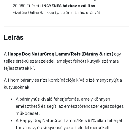
kutyatáp
20 980
Ft felett
INGYENES házhoz szállítás
mennyiség
Fizetés: Online Bankkártya, előre utalás, utánvét
Leírás
A
Happy Dog NaturCroq Lamm/Reis (Bárány & rizs)
egy
teljes értékű szárazeledel, amelyet felnőtt kutyák számára
fejlesztettek ki.
A finom bárány és rizs kombinációja kiváló ízélményt nyújt a
kutyusoknak.
A bárányhús kiváló fehérjeforrás, amely könnyen
emészthető és segíti az emésztőrendszer egészséges
működését.
A Happy Dog NaturCroq Lamm/Reis 61% állati fehérjét
tartalmaz, és kiegyensúlyozott eledel mérsékelt