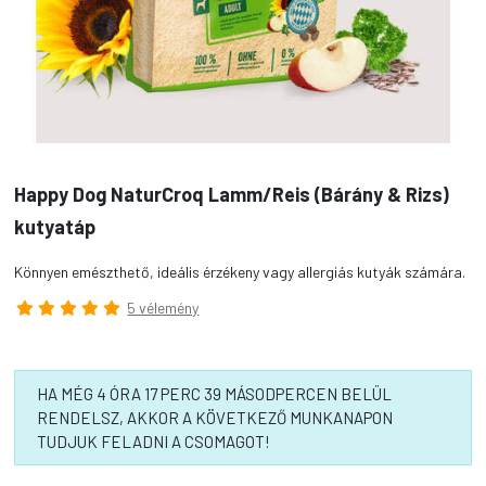
Happy Dog NaturCroq Lamm/Reis (Bárány & Rizs)
kutyatáp
Könnyen emészthető, ideális érzékeny vagy allergiás kutyák számára.
5 vélemény
HA MÉG 4 ÓRA 17 PERC 39 MÁSODPERCEN BELÜL
RENDELSZ, AKKOR A KÖVETKEZŐ MUNKANAPON
TUDJUK FELADNI A CSOMAGOT!