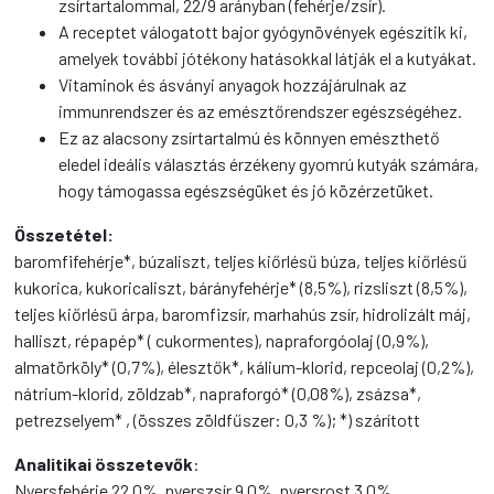
zsírtartalommal, 22/9 arányban (fehérje/zsír).
A receptet válogatott bajor gyógynövények egészítik ki,
amelyek további jótékony hatásokkal látják el a kutyákat.
Vitaminok és ásványi anyagok hozzájárulnak az
immunrendszer és az emésztőrendszer egészségéhez.
Ez az alacsony zsírtartalmú és könnyen emészthető
eledel ideális választás érzékeny gyomrú kutyák számára,
hogy támogassa egészségüket és jó közérzetüket.
Összetétel:
baromfifehérje*, búzaliszt, teljes kiőrlésű búza, teljes kiőrlésű
kukorica, kukoricaliszt, bárányfehérje* (8,5%), rizsliszt (8,5%),
teljes kiőrlésű árpa, baromfizsír, marhahús zsír, hidrolizált máj,
halliszt, répapép* ( cukormentes), napraforgóolaj (0,9%),
almatörköly* (0,7%), élesztők*, kálium-klorid, repceolaj (0,2%),
nátrium-klorid, zöldzab*, napraforgó* (0,08%), zsázsa*,
petrezselyem* , (összes zöldfűszer: 0,3 %); *) szárított
Analitikai összetevők
:
Nyersfehérje 22.0%, nyerszsír 9.0%, nyersrost 3.0%,