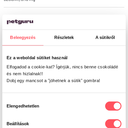
Vélemények
Beleegyezés
Részletek
A sütikről
5.00
Ez a weboldal sütiket használ
Elfogadod a cookie-kat? Ígérjük, nincs benne csokoládé
5 vélemény alapján
és nem hizlalnak!!
Dobj egy mancsot a "jöhetnek a sütik" gombra!
Hozzájárulás
Írd meg a véleményed!
Elengedhetetlen
kiválasztása
Beállítások