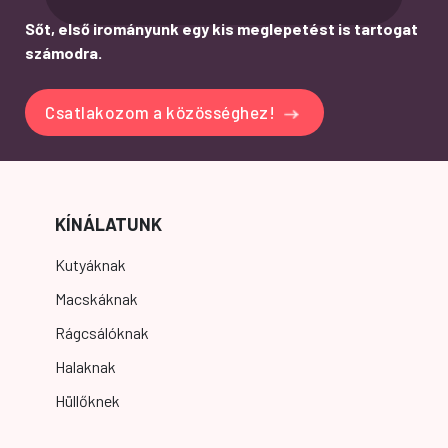
Sőt, első irományunk egy kis meglepetést is tartogat
számodra.
Csatlakozom a közösséghez!
KÍNÁLATUNK
Kutyáknak
Macskáknak
Rágcsálóknak
Halaknak
Hüllőknek