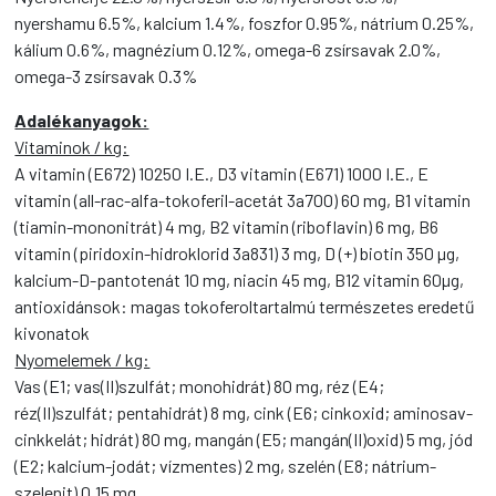
nyershamu 6.5%, kalcium 1.4%, foszfor 0.95%, nátrium 0.25%,
kálium 0.6%, magnézium 0.12%, omega-6 zsírsavak 2.0%,
omega-3 zsírsavak 0.3%
Adalékanyagok:
Vitaminok / kg:
A vitamin (E672) 10250 I.E., D3 vitamin (E671) 1000 I.E., E
vitamin (all-rac-alfa-tokoferil-acetát 3a700) 60 mg, B1 vitamin
(tiamin-mononitrát) 4 mg, B2 vitamin (riboflavin) 6 mg, B6
vitamin (piridoxin-hidroklorid 3a831) 3 mg, D (+) biotin 350 µg,
kalcium-D-pantotenát 10 mg, niacin 45 mg, B12 vitamin 60µg,
antioxidánsok: magas tokoferoltartalmú természetes eredetű
kivonatok
Nyomelemek / kg:
Vas (E1; vas(II)szulfát; monohidrát) 80 mg, réz (E4;
réz(II)szulfát; pentahidrát) 8 mg, cink (E6; cinkoxid; aminosav-
cinkkelát; hidrát) 80 mg, mangán (E5; mangán(II)oxid) 5 mg, jód
(E2; kalcium-jodát; vízmentes) 2 mg, szelén (E8; nátrium-
szelenit) 0.15 mg