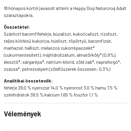
18 hónapos kortól javasolt áttérni a Happy Dog Naturcroq Adult
száraztápokra.
Összetétel
:
Szárított baromfifehérje, búzaliszt, kukoricaliszt, rizsliszt,
teljes kiőrlésű kukorica, húsliszt, töpörtyű, baromfizsír,
marhazsír, halliszt, melaszos cukorrépaszelet*
(cukormentesített), májhidrolizátum, almatörköly* (0,9%),
élesztő*, sárgarépa*, nátrium-klorid, zöld zab*, napraforgó*,
zsázsa*, petrezselyem (zöldfűszerek összesen: 0,3%)
Analitikai összetevők:
fehérje 29.0 % nyerszsír 14.0 % nyersrost 3.0 % hamu 7.5 %
szénhidrátok 39.5 % kalcium 1.65 % foszfor 1.1 %
Vélemények