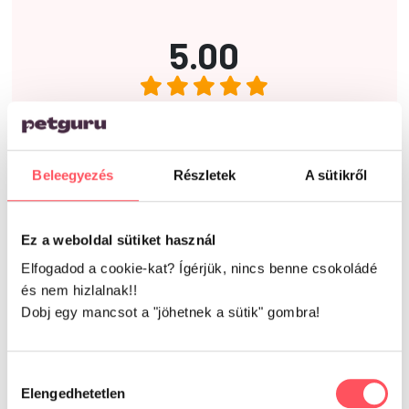
5.00
3 vélemény alapján
Beleegyezés
Részletek
A sütikről
Írd meg a véleményed!
Ez a weboldal sütiket használ
Elfogadod a cookie-kat? Ígérjük, nincs benne csokoládé
és nem hizlalnak!!
Dobj egy mancsot a "jöhetnek a sütik" gombra!
Már kipróbáltad ezt a
Hozzájárulás
terméket?
Elengedhetetlen
kiválasztása