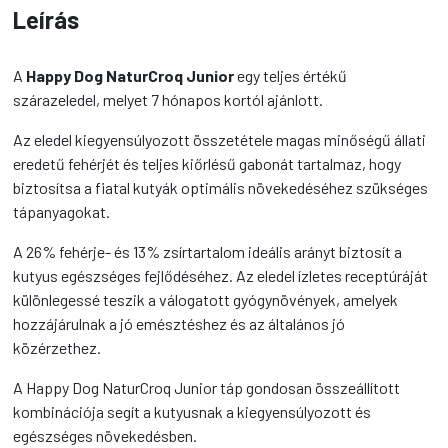
Leírás
A
Happy Dog NaturCroq Junior
egy teljes értékű
szárazeledel, melyet 7 hónapos kortól ajánlott.
Az eledel kiegyensúlyozott összetétele magas minőségű állati
eredetű fehérjét és teljes kiőrlésű gabonát tartalmaz, hogy
biztosítsa a fiatal kutyák optimális növekedéséhez szükséges
tápanyagokat.
A 26% fehérje- és 13% zsírtartalom ideális arányt biztosít a
kutyus egészséges fejlődéséhez. Az eledel ízletes receptúráját
különlegessé teszik a válogatott gyógynövények, amelyek
hozzájárulnak a jó emésztéshez és az általános jó
közérzethez.
A Happy Dog NaturCroq Junior táp gondosan összeállított
kombinációja segít a kutyusnak a kiegyensúlyozott és
egészséges növekedésben.