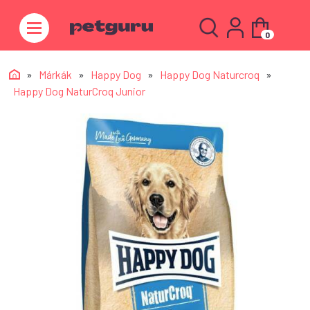
0
»
Márkák
»
Happy Dog
»
Happy Dog Naturcroq
»
Happy Dog NaturCroq Junior