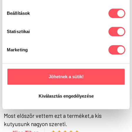
Oszd meg tapasztalataidat,
véleményedet a Petguru közösségével!
Beállítások
Segítsd a gazdikat a döntésükben!
Statisztikai
Már másodjára rendeltem, de biztos hogy még sok
Marketing
évig szeretnék itt rendelni!
ondrejcsik.kati
Jöhetnek a sütik!
A kóstoló jól sikerült, úgy tűnik, hogy nagyon ízlik a
kutyánknak.
Kiválasztás engedélyezése
Simon János
Most először vettem ezt a terméket,a kis
kutyusunk nagyon szereti.