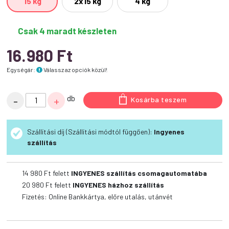
15 kg
2x15 kg
4 kg
Csak 4 maradt készleten
16.980
Ft
Egységár:
Válassz az opciók közül!
Happy
db
-
+
Kosárba teszem
Dog
NaturCroq
Szállítási díj (Szállítási módtól függően):
Ingyenes
Junior
szállítás
mennyiség
14 980
Ft felett
INGYENES szállítás csomagautomatába
20 980
Ft felett
INGYENES házhoz szállítás
Fizetés: Online Bankkártya, előre utalás, utánvét