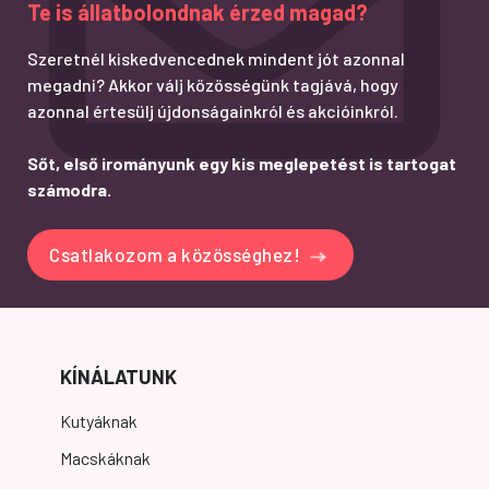
Te is állatbolondnak érzed magad?
Szeretnél kiskedvencednek mindent jót azonnal
megadni? Akkor válj közösségünk tagjává, hogy
azonnal értesülj újdonságainkról és akcióinkról.
Sőt, első irományunk egy kis meglepetést is tartogat
számodra.
Csatlakozom a közösséghez!
KÍNÁLATUNK
Kutyáknak
Macskáknak