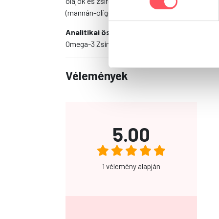
olajok és zsírok (lazacolaj 1%) ), növényi ere
(mannán-oligoszacharidok MOS 0,5%).
Analitikai összetevők:
Nyersfehérje: 32%, N
Omega-3 Zsír: 0,5%, Omega- 6 zsírsav: 3%. Met
Vélemények
5.00
1 vélemény alapján