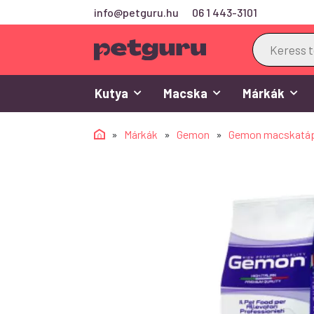
info@petguru.hu
06 1 443-3101
Products
search
Kutya
Macska
Márkák
»
Márkák
»
Gemon
»
Gemon macskatá