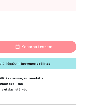
Kosárba teszem
módtól függően):
Ingyenes szállítás
állítás csomagautomatába
zhoz szállítás
őre utalás, utánvét