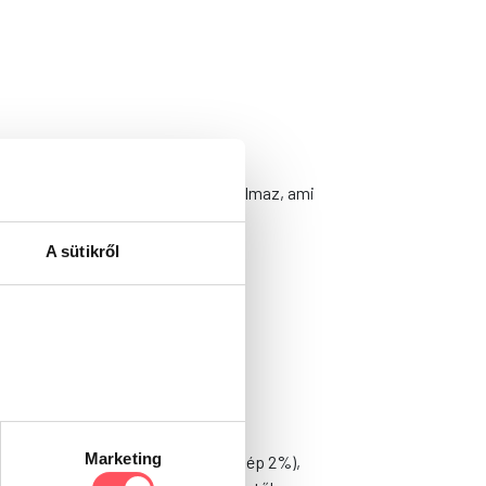
jében dús. Omega-3 zsírsavat tartalmaz, ami
A sütikről
mint szabályozzák az anyagcsere-
Marketing
ti melléktermékek, zöldségek (répapép 2%),