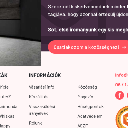
Szeretnél kiskedvencednek mindent
tagjává, hogy azonnal értesülj újdon
Sőt, első irományunk egy kis megl
Csatlakozom a közösséghez!
KÁK
INFORMÁCIÓK
info@
06 / 1
rixie
Vásárlási infó
Közösség
ullerZ
Kiszállítás
Magazin
Animonda
Visszaküldési
Hűségpontok
irányelvek
Whiskas
Adatvédelem
Rólunk
Happy
ÁSZF