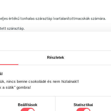
teljes értékű tonhalas száraztáp ivartalanítottmacskák számára.
ztett száraztáp.
ó macskáknak.
tő hatású, vitaminokban (B12) és ásványi anyagokban gazdag. Fehér
Részletek
ztést biztosító emésztőrendszeri baktériumok szaporodását, vala
ál
 egészségét.
jük, nincs benne csokoládé és nem hizlalnak!!
k a sütik" gombra!
z egészséges étkezésért.
Beállítások
Statisztikai
melléktermékek 30% (friss tonhal 8% és friss lazac 8%), hús és álla