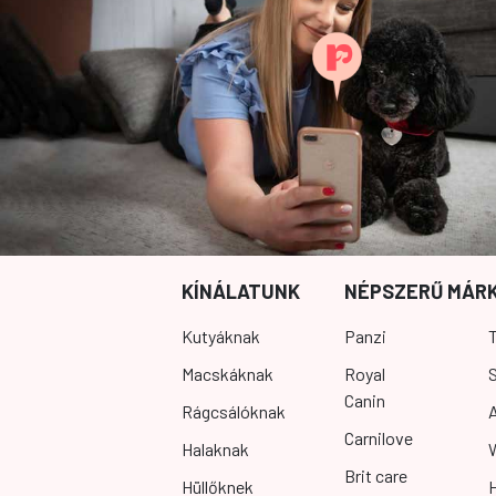
KÍNÁLATUNK
NÉPSZERŰ MÁR
Kutyáknak
Panzi
T
Macskáknak
Royal
S
Canin
Rágcsálóknak
Carnilove
Halaknak
Brit care
Hüllőknek