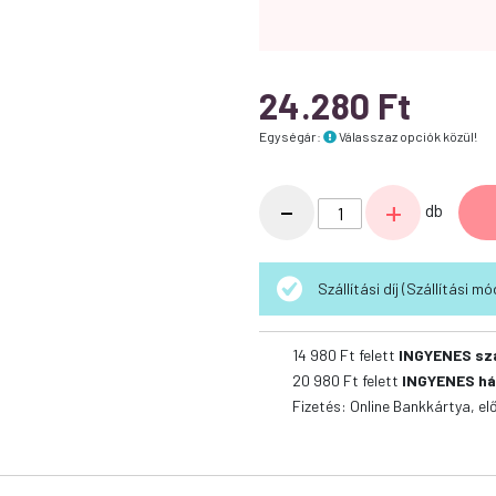
24.280
Ft
Egységár:
Válassz az opciók közül!
Gemon
-
+
db
Cat
Steril
Tonhal
Szállítási díj (Szállítási 
száraz
macskatáp
14 980
Ft felett
INGYENES sz
mennyiség
20 980
Ft felett
INGYENES há
Fizetés: Online Bankkártya, el