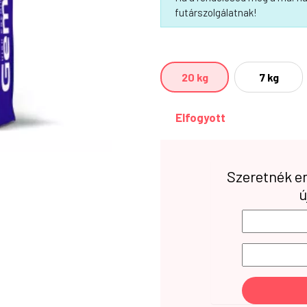
futárszolgálatnak!
20 kg
7 kg
Elfogyott
Szeretnék em
ú