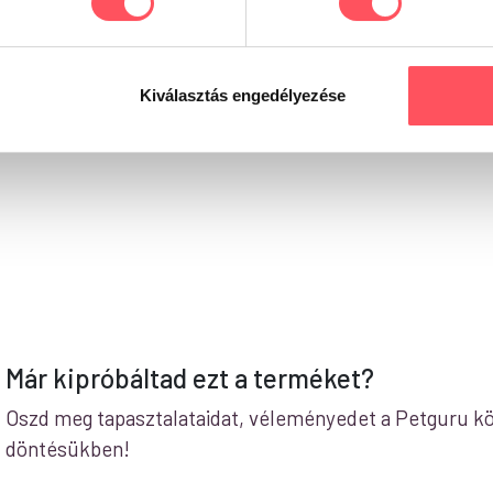
detű melléktermékek (frukto-oligoszacharidok FOS 0,5% és yucca schi
yersrost: 3,0%, Nyerszsír: 12%, Nyershamu: 8,5%, Foszfor: 1,1%, 
Kiválasztás engedélyezése
abolizálható energia 3.860 kcal/kg.
Már kipróbáltad ezt a terméket?
Oszd meg tapasztalataidat, véleményedet a Petguru kö
döntésükben!