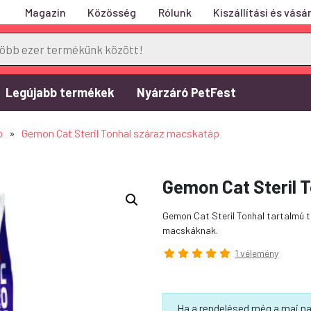
Magazin
Közösség
Rólunk
Kiszállítási és vásár
Legújabb termékek
Nyárzáró PetFest
p
»
Gemon Cat Steril Tonhal száraz macskatáp
Gemon Cat Steril 
Gemon Cat Steril Tonhal tartalmú te
macskáknak.
1 vélemény
Ha a rendelésed még a mai na