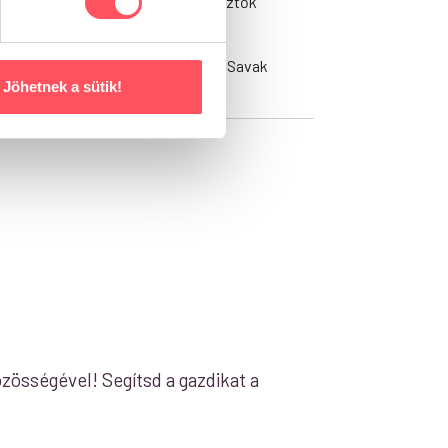
digera 0,1%), ásványi anyagok, élesztők
Magnézium: 0,08%, Nátrium: 0,4%, Savak
Jöhetnek a sütik!
zösségével! Segítsd a gazdikat a