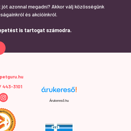
 jót azonnal megadni? Akkor válj közösségünk
ságainkról és akcióinkról.
epetést is tartogat számodra.
petguru.hu
 / 443-3101
Árukereső.hu