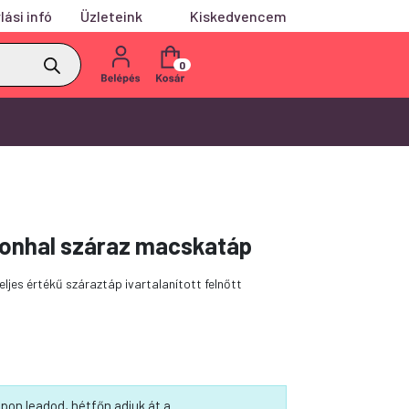
lási infó
Üzleteink
Kiskedvencem
0
Tonhal száraz macskatáp
ljes értékű száraztáp ivartalanított felnőtt
pon leadod, hétfőn adjuk át a