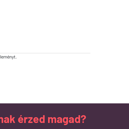
éleményt.
ndnak érzed magad?