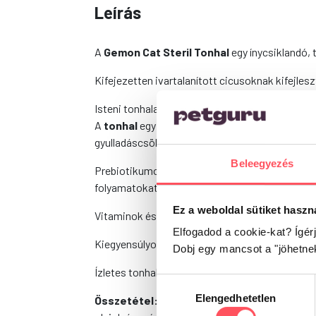
Leírás
A
Gemon Cat Steril Tonhal
egy ínycsiklandó, 
Kifejezetten ivartalanított cicusoknak kifejles
Isteni tonhalas táp. Ideális választás halimád
A
tonhal
egy kitűnő fehérjeforrás. Immunerősí
gyulladáscsökkentő hatású.
Beleegyezés
Prebiotikumok segítik elő az egészséges emés
folyamatokat.
Ez a weboldal sütiket haszn
Vitaminok és ásványi anyagok erősítik a cicák
Elfogadod a cookie-kat? Ígér
Kiegyensúlyozott fehérje- és zsírtartalom.
Dobj egy mancsot a "jöhetne
Ízletes tonhalas rizses száraz macskaeledel a
Hozzájárulás
Elengedhetetlen
kiválasztása
Összetétel:
Gabonafélék (rizs 4%), hal és hal