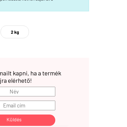
2 kg
ailt kapni, ha a termék
jra elérhető!
Küldés