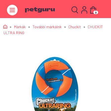
0
»
Márkák
»
További márkáink
»
Chuckit
»
CHUCKIT
ULTRA RING