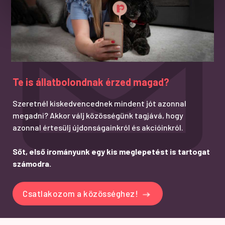
Te is állatbolondnak érzed magad?
Szeretnél kiskedvencednek mindent jót azonnal
megadni? Akkor válj közösségünk tagjává, hogy
azonnal értesülj újdonságainkról és akcióinkról.
Sőt, első irományunk egy kis meglepetést is tartogat
számodra.
Csatlakozom a közösséghez!