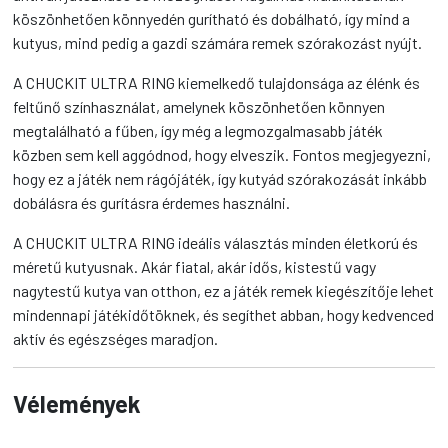
köszönhetően könnyedén gurítható és dobálható, így mind a
kutyus, mind pedig a gazdi számára remek szórakozást nyújt.
A CHUCKIT ULTRA RING kiemelkedő tulajdonsága az élénk és
feltűnő színhasználat, amelynek köszönhetően könnyen
megtalálható a fűben, így még a legmozgalmasabb játék
közben sem kell aggódnod, hogy elveszik. Fontos megjegyezni,
hogy ez a játék nem rágójáték, így kutyád szórakozását inkább
dobálásra és gurításra érdemes használni.
A CHUCKIT ULTRA RING ideális választás minden életkorú és
méretű kutyusnak. Akár fiatal, akár idős, kistestű vagy
nagytestű kutya van otthon, ez a játék remek kiegészítője lehet
mindennapi játékidőtöknek, és segíthet abban, hogy kedvenced
aktív és egészséges maradjon.
Vélemények