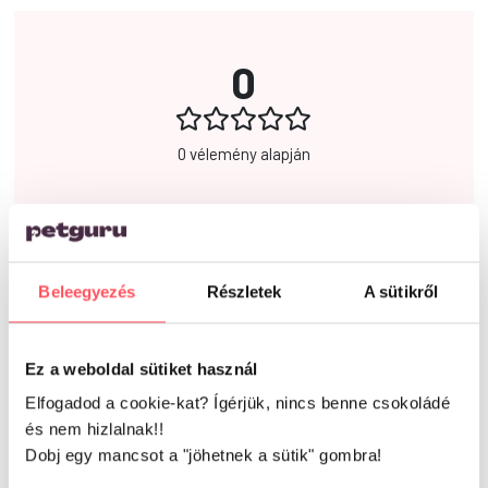
0
0 vélemény alapján
Írd meg a véleményed!
Beleegyezés
Részletek
A sütikről
Ez a weboldal sütiket használ
Elfogadod a cookie-kat? Ígérjük, nincs benne csokoládé
és nem hizlalnak!!
Már kipróbáltad ezt a
Dobj egy mancsot a "jöhetnek a sütik" gombra!
terméket?