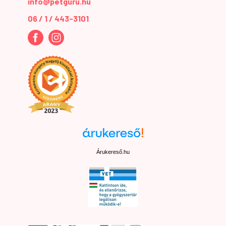
info@petguru.hu
06 / 1 / 443-3101
Árukereső.hu