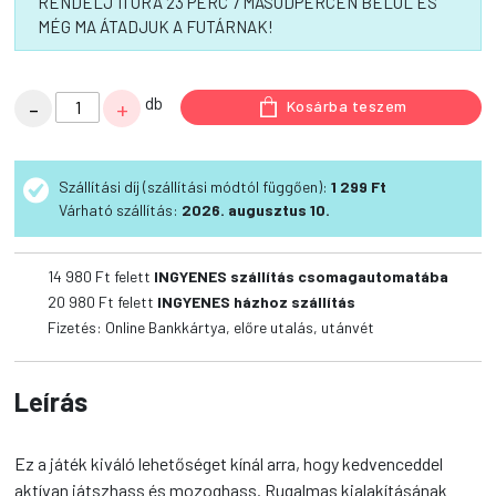
RENDELJ 11 ÓRA 23 PERC 6 MÁSODPERCEN BELÜL ÉS
MÉG MA ÁTADJUK A FUTÁRNAK!
CHUCKIT
db
-
+
Kosárba teszem
ULTRA
RING
mennyiség
Szállítási díj (szállítási módtól függően):
1 299 Ft
Várható szállítás:
2026. augusztus 10.
14 980 Ft felett
INGYENES szállítás csomagautomatába
20 980 Ft felett
INGYENES házhoz szállítás
Fizetés: Online Bankkártya, előre utalás, utánvét
Leírás
Ez a játék kiváló lehetőséget kínál arra, hogy kedvenceddel
aktívan játszhass és mozoghass. Rugalmas kialakításának