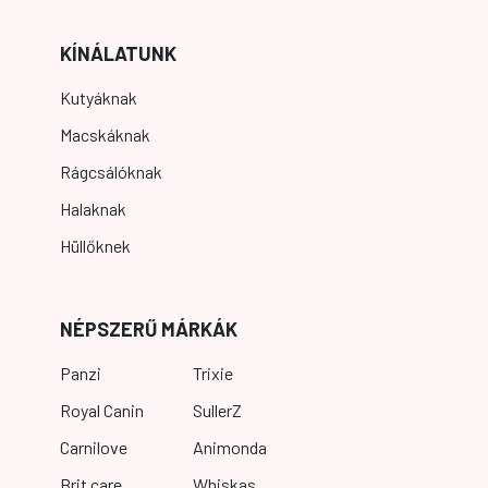
KÍNÁLATUNK
Kutyáknak
Macskáknak
Rágcsálóknak
Halaknak
Hüllőknek
NÉPSZERŰ MÁRKÁK
Panzi
Trixie
Royal Canin
SullerZ
Carnilove
Animonda
Brit care
Whiskas