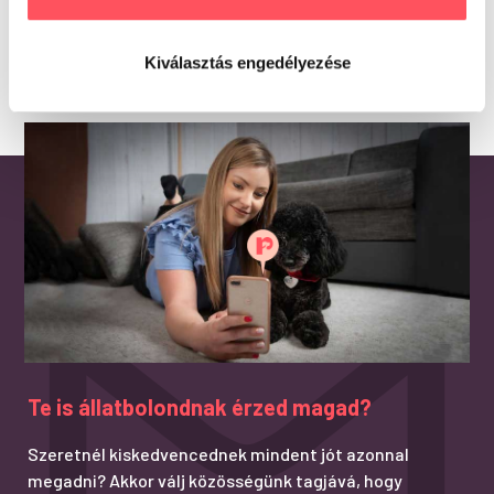
Kiválasztás engedélyezése
Te is állatbolondnak érzed magad?
Szeretnél kiskedvencednek mindent jót azonnal
megadni? Akkor válj közösségünk tagjává, hogy