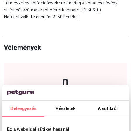
Természetes antioxidánsok: rozmaring kivonat és növényi
olajokból származó tokoferol kivonatok (1b306 (i)).
Metabolizálható energia: 3950 kcal/kg.
Vélemények
0
0 vélemény alapján
Beleegyezés
Részletek
A sütikről
Ez a weboldal sütiket használ