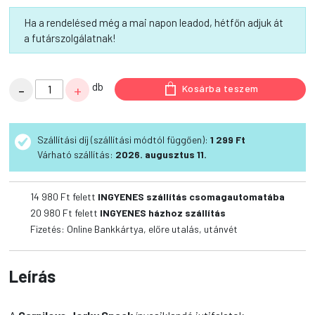
Ha a rendelésed még a mai napon leadod, hétfőn adjuk át
a futárszolgálatnak!
Carnilove
db
-
+
Kosárba teszem
Jerky
Snack
Turkey&Rabbit
Szállítási díj (szállítási módtól függően):
1 299 Ft
Bar
Várható szállítás:
2026. augusztus 11.
–
pulyka&nyúl
14 980 Ft felett
INGYENES szállítás csomagautomatába
100g
20 980 Ft felett
INGYENES házhoz szállítás
mennyiség
Fizetés: Online Bankkártya, előre utalás, utánvét
Leírás