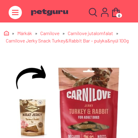
0
»
Márkák
»
Carnilove
»
Carnilove jutalomfalat
»
Carnilove Jerky Snack Turkey&Rabbit Bar – pulyka&nyúl 100g