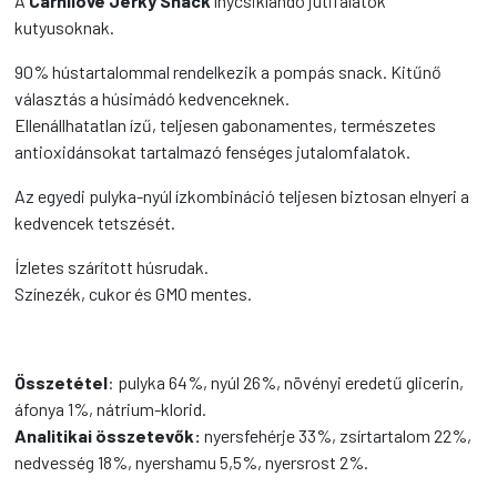
A
Carnilove Jerky Snack
ínycsiklandó jutifalatok
kutyusoknak.
90% hústartalommal rendelkezik a pompás snack. Kitűnő
választás a húsimádó kedvenceknek.
Ellenállhatatlan ízű, teljesen gabonamentes, természetes
antioxidánsokat tartalmazó fenséges jutalomfalatok.
Az egyedi pulyka-nyúl ízkombináció teljesen biztosan elnyeri a
kedvencek tetszését.
Ízletes szárított húsrudak.
Színezék, cukor és GMO mentes.
Összetétel
: pulyka 64%, nyúl 26%, növényi eredetű glicerin,
áfonya 1%, nátrium-klorid.
Analitikai összetevők:
nyersfehérje 33%, zsírtartalom 22%,
nedvesség 18%, nyershamu 5,5%, nyersrost 2%.