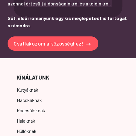
azonnal értesülj újdonságainkról és akcióinkról.
Sőt, első irományunk egy kis meglepetést is tartogat
számodra.
Csatlakozom a közösséghez!
KÍNÁLATUNK
Kutyáknak
Macskáknak
Rágcsálóknak
Halaknak
Hüllőknek