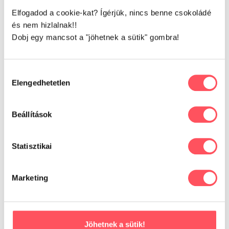
Írd meg a véleményed!
Elfogadod a cookie-kat? Ígérjük, nincs benne csokoládé
és nem hizlalnak!!
Dobj egy mancsot a "jöhetnek a sütik" gombra!
Hozzájárulás
Már kipróbáltad ezt a
Elengedhetetlen
kiválasztása
terméket?
Beállítások
Oszd meg tapasztalataidat,
véleményedet a Petguru közösségével!
Segítsd a gazdikat a döntésükben!
Statisztikai
Marketing
Még nincsenek értékelések.
Csak bejelentkezett és a terméket már megvásárolt
felhasználók írhatnak véleményt.
Jöhetnek a sütik!