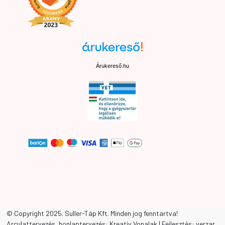
Árukereső.hu
Elállási nyilatkozat
© Copyright 2025. Suller-Táp Kft. Minden jog fenntartva!
Arculattervezés, honlaptervezés: Kreatív Vonalak | Fejlesztés: verzar