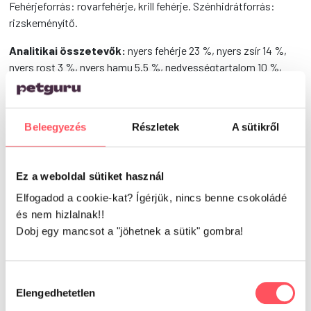
​Fehérjeforrás: rovarfehérje, krill fehérje. Szénhidrátforrás:
rizskeményítő.
Analitikai összetevők:
nyers fehérje 23 %, nyers zsír 14 %,
nyers rost 3 %, nyers hamu 5.5 %, nedvességtartalom 10 %,
omega-3 zsírsavak 1 %, omega-6 zsírsavak 1.5 %, kalcium 1.2
%, foszfát 0.8 %, nátrium 0.2 %, EPA (20:5 n-3) 0.3 %, DHA
(22:6 n-3) 0.5 %, magnézium 0.1 %.
Beleegyezés
Részletek
A sütikről
Vélemények
Ez a weboldal sütiket használ
Elfogadod a cookie-kat? Ígérjük, nincs benne csokoládé
és nem hizlalnak!!
Dobj egy mancsot a "jöhetnek a sütik" gombra!
0
Hozzájárulás
0 vélemény alapján
Elengedhetetlen
kiválasztása