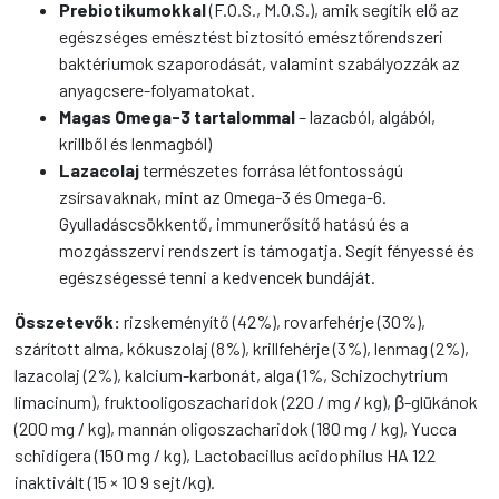
Prebiotikumokkal
(F.O.S., M.O.S.), amik segítik elő az
egészséges emésztést biztosító emésztőrendszeri
baktériumok szaporodását, valamint szabályozzák az
anyagcsere-folyamatokat.
Magas Omega-3 tartalommal
– lazacból, algából,
krillből és lenmagból)
Lazacolaj
természetes forrása létfontosságú
zsírsavaknak, mint az Omega-3 és Omega-6.
Gyulladáscsökkentő, immunerősítő hatású és a
mozgásszervi rendszert is támogatja. Segít fényessé és
egészségessé tenni a kedvencek bundáját.
Összetevők:
rizskeményítő (42%), rovarfehérje (30%),
szárított alma, kókuszolaj (8%), krillfehérje (3%), lenmag (2%),
lazacolaj (2%), kalcium-karbonát, alga (1%, Schizochytrium
limacinum), fruktooligoszacharidok (220 / mg / kg), β-glükánok
(200 mg / kg), mannán oligoszacharidok (180 mg / kg), Yucca
schidigera (150 mg / kg), Lactobacillus acidophilus HA 122
inaktivált (15 × 10 9 sejt/kg).