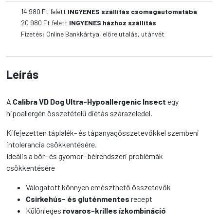
kutyatáp
14 980
Ft felett
INGYENES szállítás csomagautomatába
mennyiség
20 980
Ft felett
INGYENES házhoz szállítás
Fizetés: Online Bankkártya, előre utalás, utánvét
Leírás
A
Calibra VD Dog Ultra-Hypoallergenic Insect
egy
hipoallergén összetételű diétás szárazeledel.
Kifejezetten táplálék- és tápanyagösszetevőkkel szembeni
intolerancia csökkentésére.
Ideális a bőr- és gyomor- bélrendszeri problémák
csökkentésére
Válogatott könnyen emészthető összetevők
Csirkehús- és gluténmentes
recept
Különleges
rovaros-krilles ízkombináció