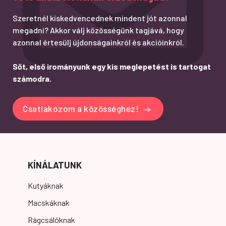
Szeretnél kiskedvencednek mindent jót azonnal
megadni? Akkor válj közösségünk tagjává, hogy
azonnal értesülj újdonságainkról és akcióinkról.
Sőt, első irományunk egy kis meglepetést is tartogat
számodra.
Csatlakozom a közösséghez!
KÍNÁLATUNK
Kutyáknak
Macskáknak
Rágcsálóknak