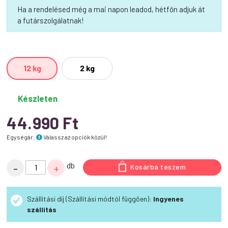
Ha a rendelésed még a mai napon leadod, hétfőn adjuk át
a futárszolgálatnak!
12 kg
2 kg
Készleten
44.990
Ft
Egységár:
Válassz az opciók közül!
Calibra
db
-
+
Kosárba teszem
VD
Dog
Szállítási díj (Szállítási módtól függően):
Ingyenes
Ultra-
szállítás
Hypoallergenic
Insect