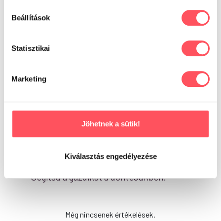
Beállítások
Írd meg a véleményed!
Statisztikai
Marketing
Már kipróbáltad ezt a
Jöhetnek a sütik!
terméket?
Oszd meg tapasztalataidat,
Kiválasztás engedélyezése
véleményedet a Petguru közösségével!
Segítsd a gazdikat a döntésükben!
Még nincsenek értékelések.