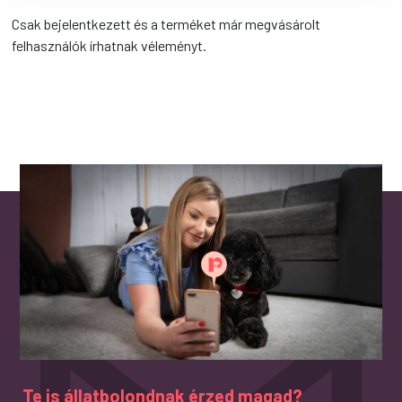
Csak bejelentkezett és a terméket már megvásárolt
felhasználók írhatnak véleményt.
Te is állatbolondnak érzed magad?