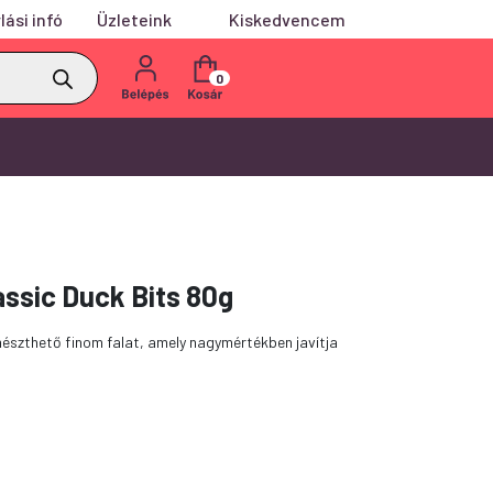
lási infó
Üzleteink
Kiskedvencem
0
assic Duck Bits 80g
szthető finom falat, amely nagymértékben javítja