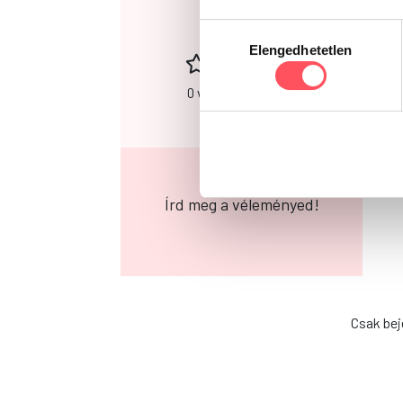
0
Hozzájárulás
Elengedhetetlen
kiválasztása
0 vélemény alapján
Írd meg a véleményed!
Csak bej