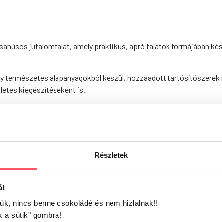
csahúsos jutalomfalat, amely praktikus, apró falatok formájában ké
természetes alapanyagokból készül, hozzáadott tartósítószerek né
letes kiegészítéseként is.
a révén tudatos választás a kiegyensúlyozott táplálás érdekében.
érje, szorbitol, glicerin
erszsír 1,5%, nedvességtartalom 20%, nyershamu 4,5%, nyersrost 0
Részletek
ál
jük, nincs benne csokoládé és nem hizlalnak!!
k a sütik" gombra!