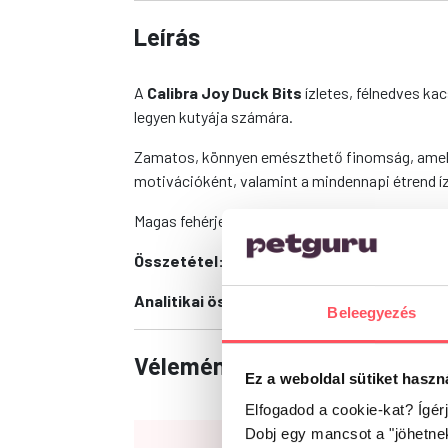
Leírás
A
Calibra Joy Duck Bits
ízletes, félnedves ka
legyen kutyája számára.
Zamatos, könnyen emészthető finomság, amely 
motivációként, valamint a mindennapi étrend íz
Magas fehérjetartalma és mérsékelt zsírtartalm
Összetétel:
kacsa 75%, keményítő, növényi feh
Analitikai összetevők:
nyersfehérje 35%, ny
Beleegyezés
Vélemények
Ez a weboldal sütiket haszn
Elfogadod a cookie-kat? Ígér
Dobj egy mancsot a "jöhetne