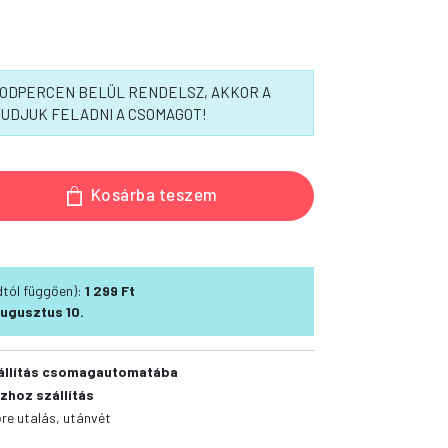
ÁSODPERCEN BELÜL RENDELSZ, AKKOR A
UDJUK FELADNI A CSOMAGOT!
Kosárba teszem
ódtól függően):
1 299 Ft
ugusztus 10.
állítás csomagautomatába
zhoz szállítás
őre utalás, utánvét