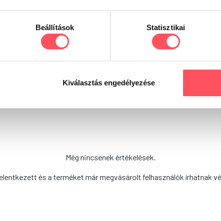
Beállítások
Statisztikai
Már kipróbáltad ezt a terméket?
Oszd meg tapasztalataidat, véleményedet a Petguru kö
Kiválasztás engedélyezése
döntésükben!
Még nincsenek értékelések.
elentkezett és a terméket már megvásárolt felhasználók írhatnak v