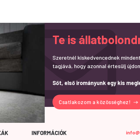
Te is állatbolo
Szeretnél kiskedvencednek mindent
tagjává, hogy azonnal értesülj újdon
Sőt, első irományunk egy kis megl
Csatlakozom a közösséghez!
KÁK
INFORMÁCIÓK
info@