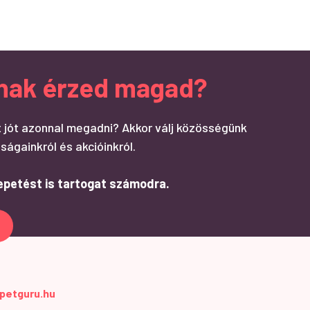
ndnak érzed magad?
 jót azonnal megadni? Akkor válj közösségünk
ságainkról és akcióinkról.
epetést is tartogat számodra.
petguru.hu