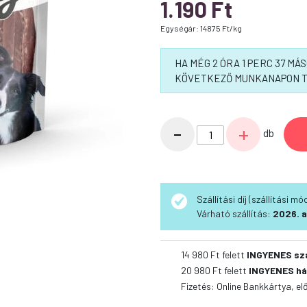
1.190
Ft
Egységár: 14875 Ft/kg
HA MÉG 2 ÓRA 1 PERC 37 M
KÖVETKEZŐ MUNKANAPON T
Calibra
-
+
db
Joy
Dog
Classic
Duck
Szállítási díj (szállítási m
Bits
Várható szállítás:
2026. a
80g
mennyiség
14 980 Ft felett
INGYENES sz
20 980 Ft felett
INGYENES há
Fizetés: Online Bankkártya, el