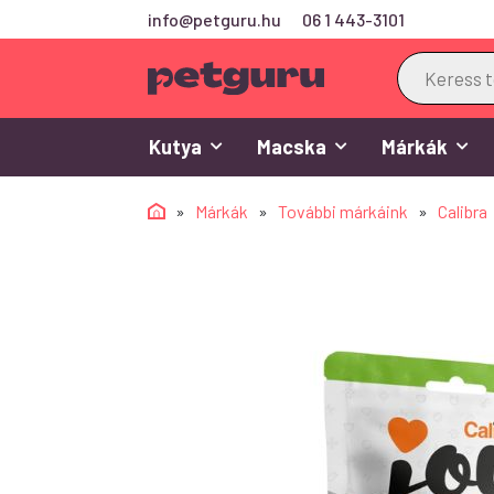
info@petguru.hu
06 1 443-3101
Products
search
Kutya
Macska
Márkák
»
Márkák
»
További márkáink
»
Calibra