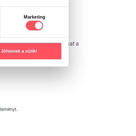
Marketing
zösségével! Segítsd a gazdikat a
Jöhetnek a sütik!
éleményt.