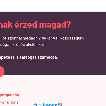
ndnak érzed magad?
 jót azonnal megadni? Akkor válj közösségünk
ságainkról és akcióinkról.
epetést is tartogat számodra.
petguru.hu
 / 443-3101