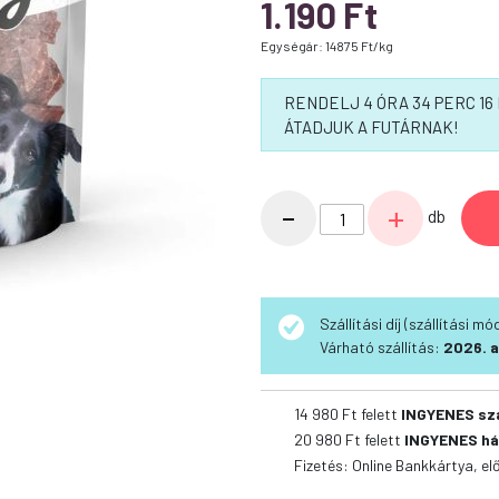
1.190
Ft
Egységár: 14875 Ft/kg
RENDELJ 4 ÓRA 34 PERC 1
ÁTADJUK A FUTÁRNAK!
Calibra
-
+
db
Joy
Dog
Classic
Beef
Szállítási díj (szállítási m
Bits
Várható szállítás:
2026. a
80g
mennyiség
14 980 Ft felett
INGYENES sz
20 980 Ft felett
INGYENES há
Fizetés: Online Bankkártya, el