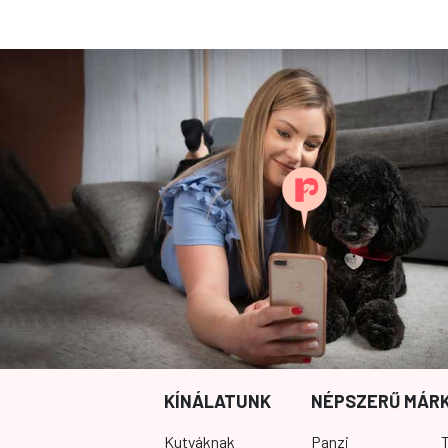
KÍNÁLATUNK
NÉPSZERŰ MÁR
Kutyáknak
Panzi
T