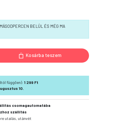
6 MÁSODPERCEN BELÜL ÉS MÉG MA
Kosárba teszem
ódtól függően):
1 299 Ft
ugusztus 10.
állítás csomagautomatába
zhoz szállítás
őre utalás, utánvét