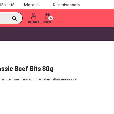
lási infó
Üzleteink
Kiskedvencem
0
assic Beef Bits 80g
mára, prémium minőségű marhahús felhasználásával