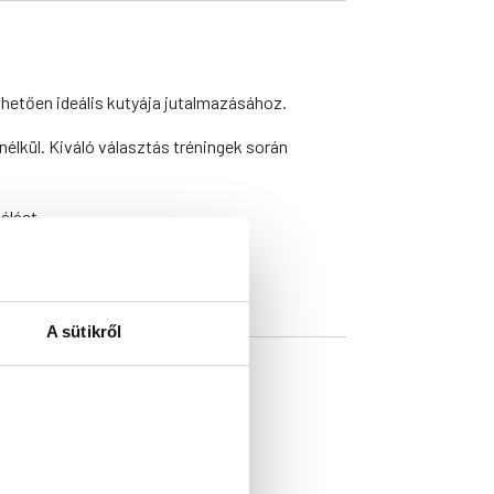
nhetően ideális kutyája jutalmazásához.
lkül. Kiváló választás tréningek során
álást.
0,5%
A sütikről