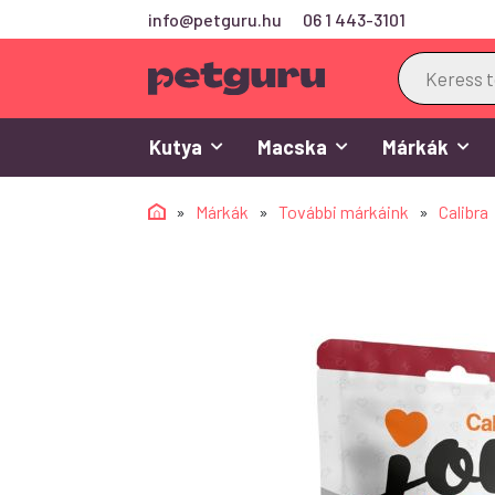
info@petguru.hu
06 1 443-3101
Products
search
Kutya
Macska
Márkák
»
Márkák
»
További márkáink
»
Calibra