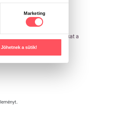
Marketing
zösségével! Segítsd a gazdikat a
Jöhetnek a sütik!
éleményt.