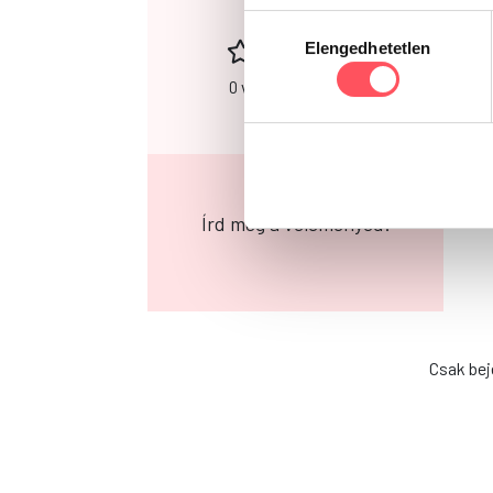
0
Hozzájárulás
Elengedhetetlen
kiválasztása
0 vélemény alapján
Írd meg a véleményed!
Csak bej