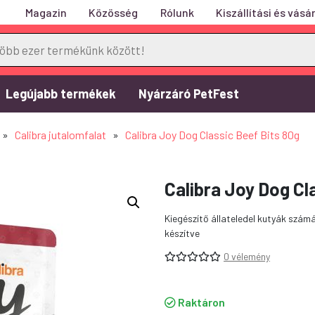
Magazin
Közösség
Rólunk
Kiszállítási és vásár
Legújabb termékek
Nyárzáró PetFest
»
Calibra jutalomfalat
»
Calibra Joy Dog Classic Beef Bits 80g
Calibra Joy Dog Cl
Kiegészítő állateledel kutyák szá
készítve
0 vélemény
Raktáron