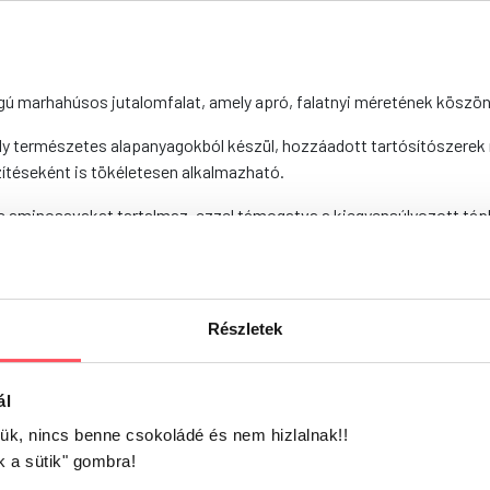
lagú marhahúsos jutalomfalat, amely apró, falatnyi méretének köszö
természetes alapanyagokból készül, hozzáadott tartósítószerek né
ítéseként is tökéletesen alkalmazható.
s aminosavakat tartalmaz, ezzel támogatva a kiegyensúlyozott tápl
 fehérje, szorbitol, glicerin
erszsír 1,5%, nedvességtartalom 20%, nyershamu 4,5%, nyersrost 
Részletek
ál
jük, nincs benne csokoládé és nem hizlalnak!!
k a sütik" gombra!