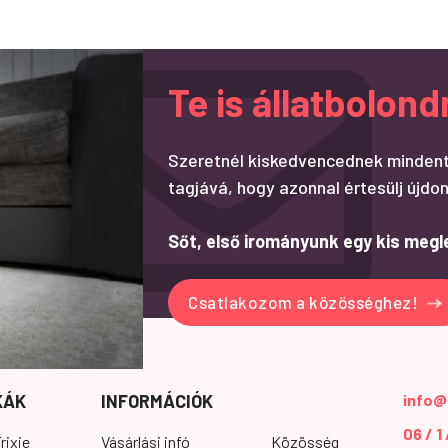
Te is állatbolo
Szeretnél kiskedvencednek mindent
tagjává, hogy azonnal értesülj újdon
Sőt, első irományunk egy kis megl
Csatlakozom a közösséghez!
KÁK
INFORMÁCIÓK
info@
06 / 1
rixie
Vásárlási infó
Közösség