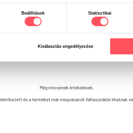
Beállítások
Statisztikai
Már kipróbáltad ezt a terméket?
Oszd meg tapasztalataidat, véleményedet a Petguru kö
döntésükben!
Kiválasztás engedélyezése
Még nincsenek értékelések.
elentkezett és a terméket már megvásárolt felhasználók írhatnak v