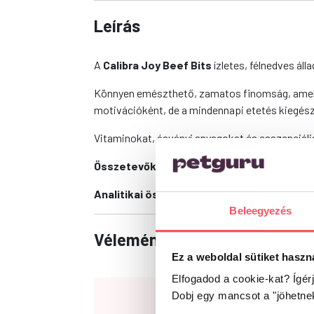
Leírás
A
Calibra Joy Beef Bits
ízletes, félnedves ál
Könnyen emészthető, zamatos finomság, amely 
motivációként, de a mindennapi etetés kiegész
Vitaminokat, ásványi anyagokat és esszenciáli
Összetevők:
marhahús 75%, keményítő, növényi
Analitikai összetevők:
nyersfehérje 35%, ny
Beleegyezés
Vélemények
Ez a weboldal sütiket haszn
Elfogadod a cookie-kat? Ígér
Dobj egy mancsot a "jöhetne