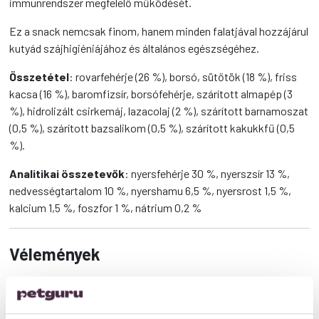
immunrendszer megfelelő működését.
Ez a snack nemcsak finom, hanem minden falatjával hozzájárul
kutyád szájhigiéniájához és általános egészségéhez.
Összetétel
: rovarfehérje (26 %), borsó, sütőtök (18 %), friss
kacsa (16 %), baromfizsír, borsófehérje, szárított almapép (3
%), hidrolizált csirkemáj, lazacolaj (2 %), szárított barnamoszat
(0,5 %), szárított bazsalikom (0,5 %), szárított kakukkfű (0,5
%).
Analitikai összetevők
: nyersfehérje 30 %, nyerszsír 13 %,
nedvességtartalom 10 %, nyershamu 6,5 %, nyersrost 1,5 %,
kalcium 1,5 %, foszfor 1 %, nátrium 0,2 %
Vélemények