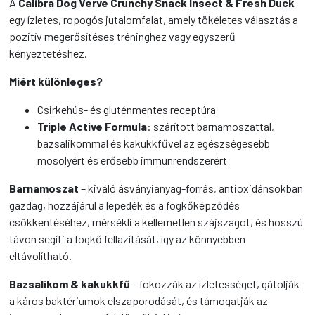
A
Calibra Dog Verve Crunchy Snack Insect & Fresh Duck
egy ízletes, ropogós jutalomfalat, amely tökéletes választás a
pozitív megerősítéses tréninghez vagy egyszerű
kényeztetéshez.
Miért különleges?
Csirkehús- és gluténmentes receptúra
Triple Active Formula
: szárított barnamoszattal,
bazsalikommal és kakukkfűvel az egészségesebb
mosolyért és erősebb immunrendszerért
Barnamoszat
– kiváló ásványianyag-forrás, antioxidánsokban
gazdag, hozzájárul a lepedék és a fogkőképződés
csökkentéséhez, mérsékli a kellemetlen szájszagot, és hosszú
távon segíti a fogkő fellazítását, így az könnyebben
eltávolítható.
Bazsalikom & kakukkfű
– fokozzák az ízletességet, gátolják
a káros baktériumok elszaporodását, és támogatják az