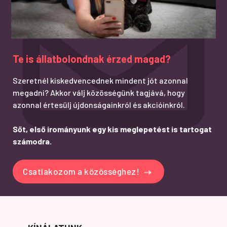
Te is állatbolondnak érzed magad?
Szeretnél kiskedvencednek mindent jót azonnal
megadni? Akkor válj közösségünk tagjává, hogy
azonnal értesülj újdonságainkról és akcióinkról.
Sőt, első irományunk egy kis meglepetést is tartogat
számodra.
Csatlakozom a közösséghez!