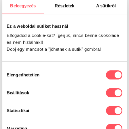
0
Beleegyezés
Részletek
A sütikről
Ez a weboldal sütiket használ
0 vélemény alapján
Elfogadod a cookie-kat? Ígérjük, nincs benne csokoládé
és nem hizlalnak!!
Dobj egy mancsot a "jöhetnek a sütik" gombra!
Írd meg a véleményed!
Hozzájárulás
Elengedhetetlen
kiválasztása
Beállítások
Már kipróbáltad ezt a
Statisztikai
terméket?
Oszd meg tapasztalataidat,
Marketing