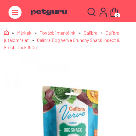
0
»
Márkák
»
További márkáink
»
Calibra
»
Calibra
jutalomfalat
»
Calibra Dog Verve Crunchy Snack Insect &
Fresh Duck 150g