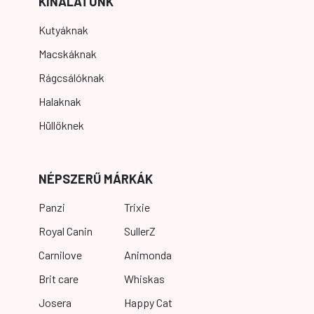
KÍNÁLATUNK
Kutyáknak
Macskáknak
Rágcsálóknak
Halaknak
Hüllőknek
NÉPSZERŰ MÁRKÁK
Panzi
Trixie
Royal Canin
SullerZ
Carnilove
Animonda
Brit care
Whiskas
Josera
Happy Cat