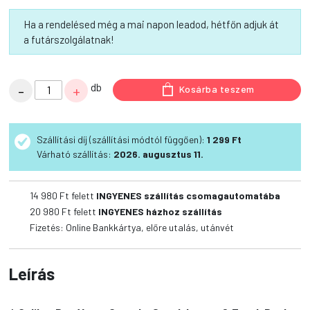
Ha a rendelésed még a mai napon leadod, hétfőn adjuk át
a futárszolgálatnak!
Calibra
db
-
+
Kosárba teszem
Dog
Verve
Crunchy
Szállítási díj (szállítási módtól függően):
1 299 Ft
Snack
Várható szállítás:
2026. augusztus 11.
Insect
&
14 980 Ft felett
INGYENES szállítás csomagautomatába
Fresh
20 980 Ft felett
INGYENES házhoz szállítás
Duck
Fizetés: Online Bankkártya, előre utalás, utánvét
150g
mennyiség
Leírás