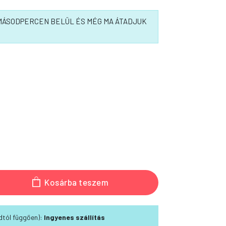
5 MÁSODPERCEN BELÜL ÉS MÉG MA ÁTADJUK
Kosárba teszem
módtól függően):
Ingyenes szállítás