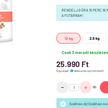
RENDELJ 0 ÓRA 15 PERC 1
A FUTÁRNAK!
12 kg
2,5 kg
Csak 3 maradt készleten
25.990
Ft
Egységár:
Válassz az opciók közül!
Calibra
-
+
db
Dog
Life
Starter
Szállítási díj (Szállítási 
&