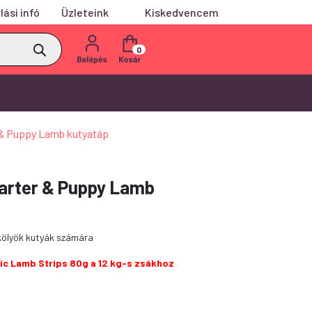
lási infó
Üzleteink
Kiskedvencem
0
r & Puppy Lamb kutyatáp
tarter & Puppy Lamb
 kölyök kutyák számára
sic Lamb Strips 80g a 12 kg-s zsákhoz