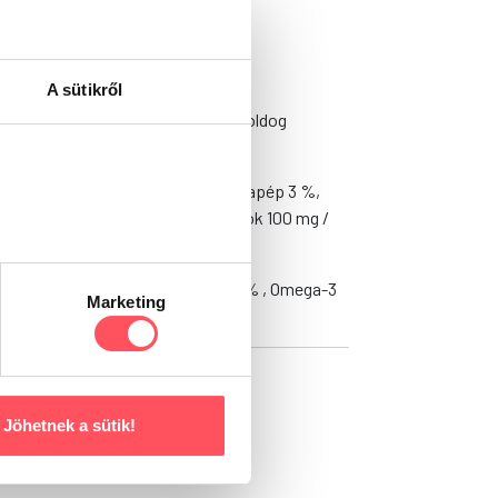
 és bőrét.
A sütikről
het a megfelelő fejlődéshez és a boldog
e 12 %, főtt rizs 7 %, szárított almapép 3 %,
120 mg / kg, frukto-oligoszacharidok 100 mg /
ktivált 15 × 109 sejt / kg
,2 %, nátrium 0,4 %, magnézium 0,1 % , Omega-3
Marketing
Jöhetnek a sütik!