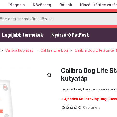
Magazin
Közösség
Rólunk
Kiszállítási és vásár
Legújabb termékek
Nyárzáró PetFest
»
Calibra kutyatáp
»
Calibra Life Dog
»
Calibra Dog Life Starte
Calibra Dog Life S
kutyatáp
Teljes értékű, bárányos száraztáp
+ Ajándék Calibra Joy Dog Clas
0 vélemény