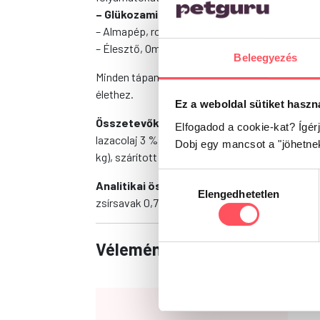
– Glükozamin
és
kondroitin-szulfát
támogatj
– Almapép, rozmaring és kakukkfű egészíti ki a
– Élesztő, Omega-3 és Omega-6 zsírsavak segít
Beleegyezés
Minden tápanyagot tartalmaz ez az ízletes szár
élethez.
Ez a weboldal sütiket haszn
Összetevők:
bárányfehérje 38 %, rizs 20 %, ba
Elfogadod a cookie-kat? Ígér
lazacolaj 3 %, élesztő, hidrolizált csirkemáj 
Dobj egy mancsot a "jöhetne
kg), szárított rozmaring és kakukkfű 250 mg / kg
Hozzájárulás
Analitikai összetevők:
fehérje 32 %, zsír 18
Elengedhetetlen
kiválasztása
zsírsavak 0,7 %, Omega-6 zsírsavak 2,1 %
Vélemények