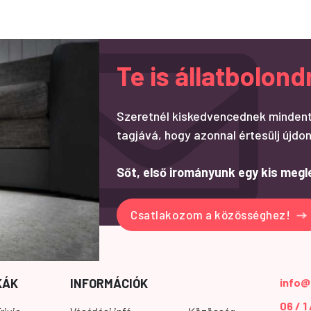
Te is állatbolo
Szeretnél kiskedvencednek mindent
tagjává, hogy azonnal értesülj újdon
Sőt, első irományunk egy kis megl
Csatlakozom a közösséghez!
KÁK
INFORMÁCIÓK
info@
06 / 1