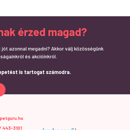
ndnak érzed magad?
 jót azonnal megadni? Akkor válj közösségünk
ságainkról és akcióinkról.
epetést is tartogat számodra.
petguru.hu
 / 443-3101