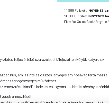
Puppy
14 980
Ft felett
INGYENES sz
Lamb
20 980
Ft felett
INGYENES há
kutyatáp
Fizetés: Online Bankkártya, el
mennyiség
y ízletes teljes értékű szárazeledel kifejezetten kölyök kutyáknak.
azdag hús, ami szinte az összes lényeges aminosavat tartalmazza.
ztőrendszer egészséges működését.
z emésztést, kíméli a beleket és a gyomrot. Ideális növényi szénhi
utyusok emésztését.
emésztést biztosító emésztőrendszeri baktériumok szaporodását, v