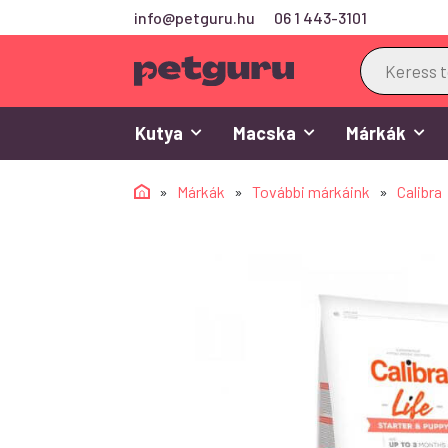
info@petguru.hu
06 1 443-3101
Products
search
Kutya
Macska
Márkák
»
Márkák
»
További márkáink
»
Calibra