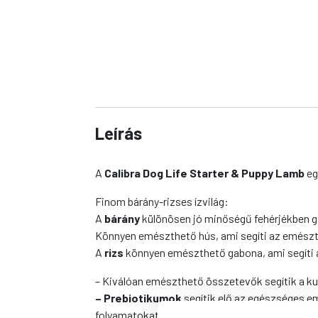
Leírás
A
Calibra Dog Life Starter & Puppy Lamb
eg
Finom bárány-rizses ízvilág:
A
bárány
különösen jó minőségű fehérjékben g
Könnyen emészthető hús, ami segíti az emés
A
rizs
könnyen emészthető gabona, ami segíti a
– Kiválóan emészthető összetevők segítik a k
– Prebiotikumok
segítik elő az egészséges 
folyamatokat.