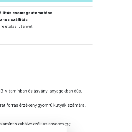
állítás csomagautomatába
zhoz szállítás
őre utalás, utánvét
 B-vitaminban és ásványi anyagokban dús.
drát forrás érzékeny gyomrú kutyák számára.
alamint szabályozzák az anyagcsere-