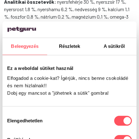
Analitikai összetevők:
nyersfehérje 30 %, nyerszsír 17 %,
nyersrost 1,8 %, nyershamu 6,2 %, nedvesség 9 %, kalcium 1,1
%, foszfor 0,8 %, nátrium 0,2 %, magnézium 0,1 %, omega-3
zsírsavak 0,3 %, omega-6 zsírsavak 2 %, EPA (20:5 n-3) 0,1%,
DHA (22:6 n-3) 0,15%, állati fehérje az összes fehérje 85%-a
Beleegyezés
Részletek
A sütikről
Vélemények
Ez a weboldal sütiket használ
Elfogadod a cookie-kat? Ígérjük, nincs benne csokoládé
0
és nem hizlalnak!!
Dobj egy mancsot a "jöhetnek a sütik" gombra!
0 vélemény alapján
Hozzájárulás
Elengedhetetlen
kiválasztása