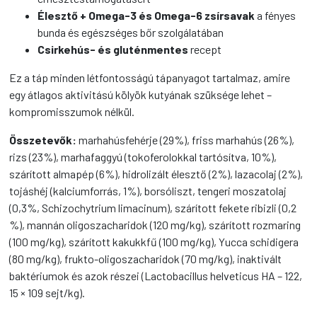
Élesztő + Omega-3 és Omega-6 zsírsavak
a fényes
bunda és egészséges bőr szolgálatában
Csirkehús- és gluténmentes
recept
Ez a táp minden létfontosságú tápanyagot tartalmaz, amire
egy átlagos aktivitású kölyök kutyának szüksége lehet –
kompromisszumok nélkül.
Összetevők:
marhahúsfehérje (29%), friss marhahús (26%),
rizs (23%), marhafaggyú (tokoferolokkal tartósítva, 10%),
szárított almapép (6%), hidrolizált élesztő (2%), lazacolaj (2%),
tojáshéj (kalciumforrás, 1%), borsóliszt, tengeri moszatolaj
(0,3%, Schizochytrium limacinum), szárított fekete ribizli (0,2
%), mannán oligoszacharidok (120 mg/kg), szárított rozmaring
(100 mg/kg), szárított kakukkfű (100 mg/kg), Yucca schidigera
(80 mg/kg), frukto-oligoszacharidok (70 mg/kg), inaktivált
baktériumok és azok részei (Lactobacillus helveticus HA – 122,
15 × 109 sejt/kg).