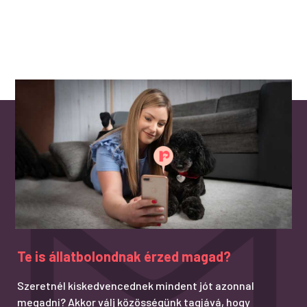
Te is állatbolondnak érzed magad?
Szeretnél kiskedvencednek mindent jót azonnal
megadni? Akkor válj közösségünk tagjává, hogy