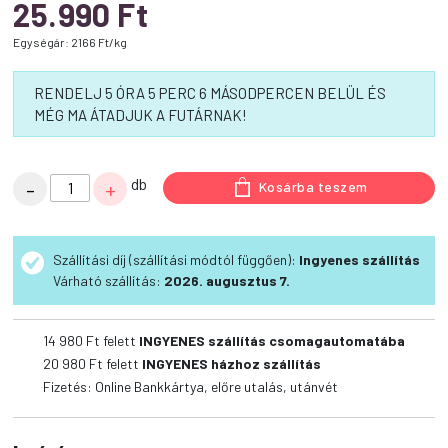
25.990
Ft
Egységár: 2166 Ft/kg
RENDELJ 5 ÓRA 5 PERC 5 MÁSODPERCEN BELÜL ÉS
MÉG MA ÁTADJUK A FUTÁRNAK!
Calibra
db
-
+
Kosárba teszem
Dog
Life
Starter
Szállítási díj (szállítási módtól függően):
Ingyenes szállítás
&
Várható szállítás:
2026. augusztus 7.
Puppy
Fresh
14 980 Ft felett
INGYENES szállítás csomagautomatába
Beef
20 980 Ft felett
INGYENES házhoz szállítás
kutyatáp
Fizetés: Online Bankkártya, előre utalás, utánvét
12
kg
mennyiség