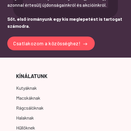
azonnal értesülj újdonságainkról és akcióinkról.
Sőt, első irományunk egy kis meglepetést is tartogat
számodra.
Csatlakozom a közösséghez!
KÍNÁLATUNK
Kutyáknak
Macskáknak
Rágcsálóknak
Halaknak
Hüllőknek