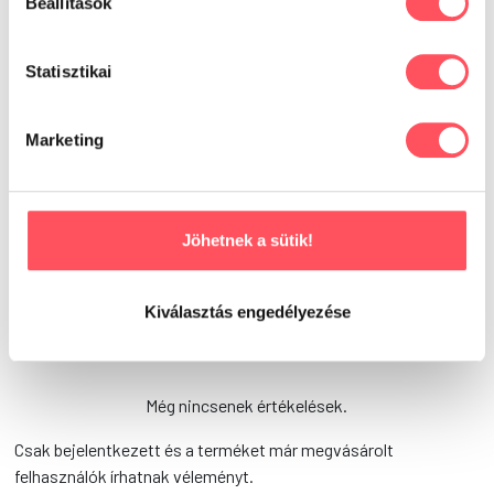
Beállítások
Írd meg a véleményed!
Statisztikai
Marketing
Már kipróbáltad ezt a
terméket?
Jöhetnek a sütik!
Oszd meg tapasztalataidat,
véleményedet a Petguru közösségével!
Kiválasztás engedélyezése
Segítsd a gazdikat a döntésükben!
Még nincsenek értékelések.
Csak bejelentkezett és a terméket már megvásárolt
felhasználók írhatnak véleményt.