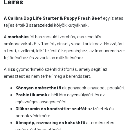
Leírás
A Calibra Dog Life Starter & Puppy Fresh Beef
egy ízletes
teljes értékű szárazeledel kölyök kutyáknak.
A
marhahús
jól hasznosuló izomhús, esszenciális
aminosavakat, B-vitamint, cinket, vasat tartalmaz. Hozzájárul
a testi, szellemi, lelki teljesítő képességhez, az immunrendszer
fejlődéséhez és zavartalan működéséhez
A
rizs
gyomorkímélő szénhidrátforrás, amely segíti az
emésztést és nem terheli meg a bélrendszert.
Könnyen emészthető
alapanyagok a nyugodt pocakért
Prebiotikumok
a bélflóra egyensúlyáért és az
egészséges anyagcseréért
Glükozamin és kondroitin-szulfát
az ízületek és
porcok védelmére
Almapép, rozmaring és kakukkfű
a természetes
emésztéstámogatásért