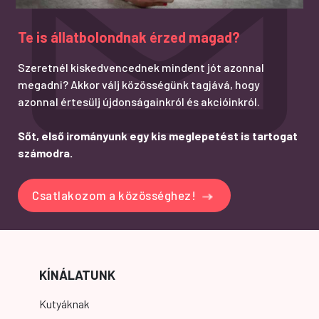
Te is állatbolondnak érzed magad?
Szeretnél kiskedvencednek mindent jót azonnal
megadni? Akkor válj közösségünk tagjává, hogy
azonnal értesülj újdonságainkról és akcióinkról.
Sőt, első irományunk egy kis meglepetést is tartogat
számodra.
Csatlakozom a közösséghez!
KÍNÁLATUNK
Kutyáknak