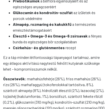
Prebiotikumok
a bélflóra egyensúlyáért és az
egészséges anyagcseréért
Glükozamin és kondroitin-szulfát
az ízületek és
porcok védelmére
Almapép, rozmaring és kakukkfű
a természetes
emésztéstámogatásért
Élesztő + Omega-3 és Omega-6 zsírsavak
a fényes
bunda és egészséges bőr szolgálatában
Csirkehús- és gluténmentes
recept
Ez a táp minden létfontosságú tápanyagot tartalmaz, amire
egy átlagos aktivitású nagytestű felnőtt kutyának szüksége
lehet – kompromisszumok nélkül.
Összetevők:
marhahúsfehérje (26%), friss marhahús (26%),
rizs (26%), marhafaggyú (tokoferolokkal tartósítva, 8%),
szárított almapép (8%), hidrolizált élesztő (2%), lazacolaj (2%),
tojáshéj (kalciumforrás, 1%), borsóliszt, szárított fekete ribizli
(0,2%), glükozamin (310 mg/kg), kondroitin-szulfát (210 mg/kg),
mannán oligoszacharidok (120 mg/kg), szárított rozmaring (100