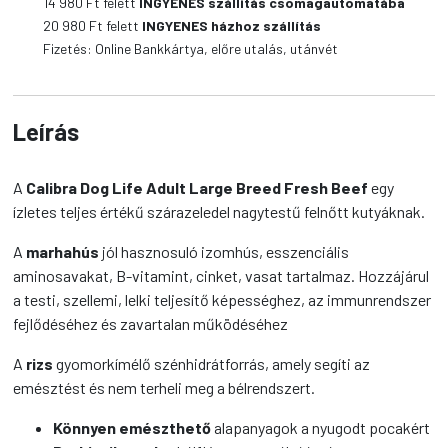
14 980
Ft felett
INGYENES szállítás csomagautomatába
Beef
20 980
Ft felett
INGYENES házhoz szállítás
kutyatáp
Fizetés: Online Bankkártya, előre utalás, utánvét
mennyiség
Leírás
A
Calibra Dog Life Adult Large Breed Fresh Beef
egy
ízletes teljes értékű szárazeledel nagytestű felnőtt kutyáknak.
A
marhahús
jól hasznosuló izomhús, esszenciális
aminosavakat, B-vitamint, cinket, vasat tartalmaz. Hozzájárul
a testi, szellemi, lelki teljesítő képességhez, az immunrendszer
fejlődéséhez és zavartalan működéséhez
A
rizs
gyomorkímélő szénhidrátforrás, amely segíti az
emésztést és nem terheli meg a bélrendszert.
Könnyen emészthető
alapanyagok a nyugodt pocakért