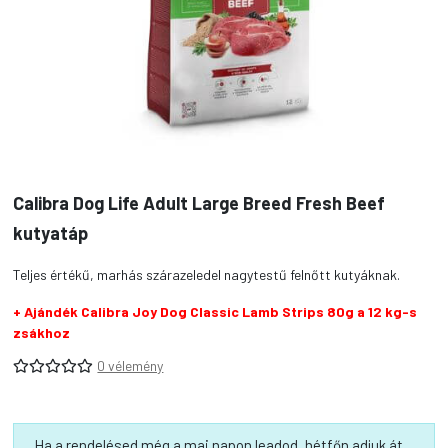
Calibra Dog Life Adult Large Breed Fresh Beef
kutyatáp
Teljes értékű, marhás szárazeledel nagytestű felnőtt kutyáknak.
+ Ajándék Calibra Joy Dog Classic Lamb Strips 80g a 12 kg-s
zsákhoz
0 vélemény
Ha a rendelésed még a mai napon leadod, hétfőn adjuk át