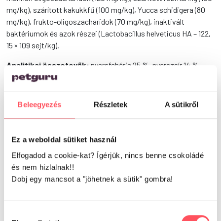
mg/kg), szárított kakukkfű (100 mg/kg), Yucca schidigera (80
mg/kg), frukto-oligoszacharidok (70 mg/kg), inaktivált
baktériumok és azok részei (Lactobacillus helveticus HA – 122,
15 × 109 sejt/kg).
Analitikai összetevők:
nyersfehérje 25 %, nyerszsír 14 %,
nyersrost 2,8 %, nyershamu 5,2 %, nedvesség 9 %, kalcium 1,1
%, foszfor 0,8 %, nátrium 0,2 %, magnézium 0,1 %, omega-3
zsírsavak 0,2 %, omega-6 zsírsavak 2 %, állati eredetű fehérje
Beleegyezés
Részletek
A sütikről
az összes fehérjetartalom 85 %-a.
Ez a weboldal sütiket használ
Vélemények
Elfogadod a cookie-kat? Ígérjük, nincs benne csokoládé
és nem hizlalnak!!
Dobj egy mancsot a "jöhetnek a sütik" gombra!
0
Hozzájárulás