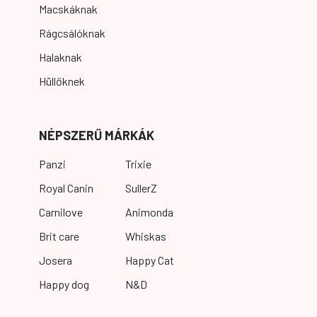
Macskáknak
Rágcsálóknak
Halaknak
Hüllőknek
NÉPSZERŰ MÁRKÁK
Panzi
Trixie
Royal Canin
SullerZ
Carnilove
Animonda
Brit care
Whiskas
Josera
Happy Cat
Happy dog
N&D