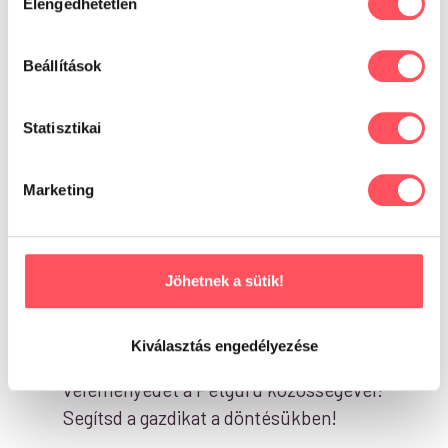
Elengedhetetlen
kiválasztása
0 vélemény alapján
Beállítások
Statisztikai
Írd meg a véleményed!
Marketing
Jöhetnek a sütik!
Már kipróbáltad ezt a
terméket?
Kiválasztás engedélyezése
Oszd meg tapasztalataidat,
véleményedet a Petguru közösségével!
Segítsd a gazdikat a döntésükben!