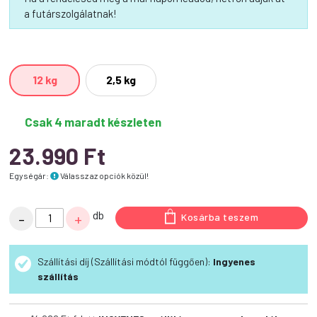
a futárszolgálatnak!
12 kg
2,5 kg
Csak 4 maradt készleten
23.990
Ft
Egységár:
Válassz az opciók közül!
Calibra
db
-
+
Kosárba teszem
Dog
Life
Szállítási díj (Szállítási módtól függően):
Ingyenes
Adult
szállítás
Large
Breed
Fresh