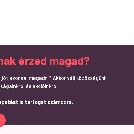
ndnak érzed magad?
 jót azonnal megadni? Akkor válj közösségünk
ságainkról és akcióinkról.
epetést is tartogat számodra.