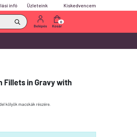
lási infó
Üzleteink
Kiskedvencem
0
 Fillets in Gravy with
edel kölyök macskák részére.