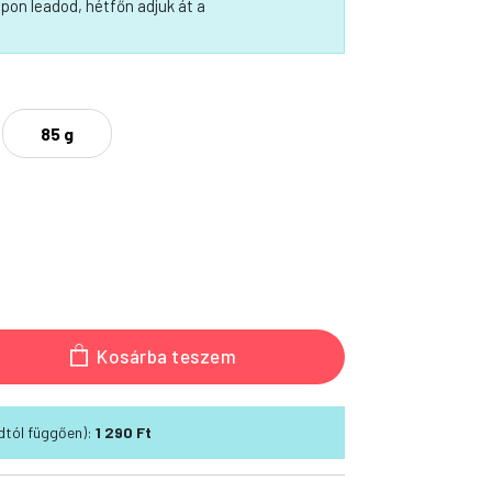
pon leadod, hétfőn adjuk át a
85 g
Kosárba teszem
módtól függően):
1 290 Ft