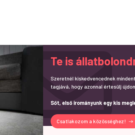
Te is állatbolo
Szeretnél kiskedvencednek mindent
tagjává, hogy azonnal értesülj újdon
Sőt, első irományunk egy kis megl
Csatlakozom a közösséghez!