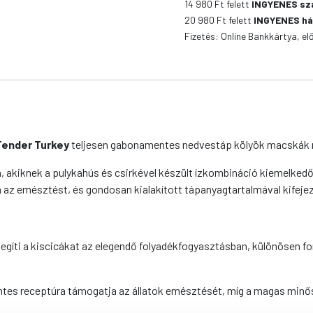
14 980
Ft felett
INGYENES sz
Gravy
20 980
Ft felett
INGYENES há
with
Fizetés: Online Bankkártya, el
Tender
Turkey
mennyiség
h Tender Turkey
teljesen gabonamentes nedvestáp kölyök macskák 
akiknek a pulykahús és csirkével készült ízkombináció kiemelkedő 
 az emésztést, és gondosan kialakított tápanyagtartalmával kifeje
egíti a kiscicákat az elegendő folyadékfogyasztásban, különösen f
es receptúra támogatja az állatok emésztését, míg a magas minősé