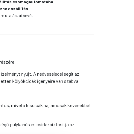
állítás csomagautomatába
zhoz szállítás
őre utalás, utánvét
részére.
ízélményt nyújt. A nedveseledel segít az
zetten kölyökcicák igényeire van szabva.
ontos, mivel a kiscicák hajlamosak kevesebbet
gű pulykahús és csirke biztosítja az