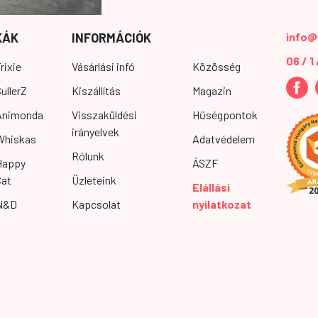
KÁK
INFORMÁCIÓK
info@
06 / 1
rixie
Vásárlási infó
Közösség
ullerZ
Kiszállítás
Magazin
Animonda
Visszaküldési
Hűségpontok
irányelvek
Whiskas
Adatvédelem
Rólunk
Happy
ÁSZF
Cat
Üzleteink
Elállási
N&D
Kapcsolat
nyilatkozat