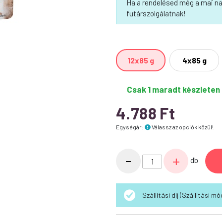
Ha a rendelésed még a mai na
futárszolgálatnak!
12x85 g
4x85 g
Csak 1 maradt készleten
4.788
Ft
Egységár:
Válassz az opciók közül!
Brit
-
+
db
Care
Cat
Kitten
Szállítási díj (Szállítási 
Fillets
in