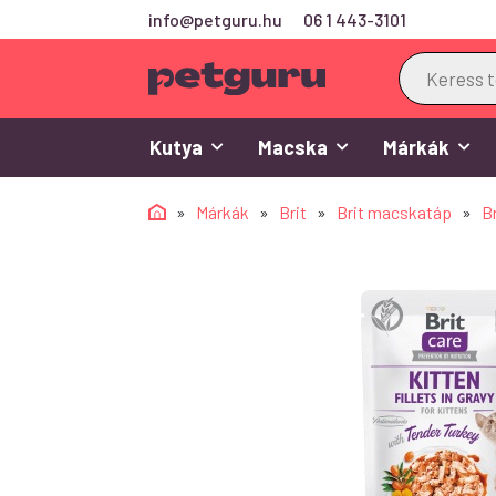
info@petguru.hu
06 1 443-3101
Products
search
Kutya
Macska
Márkák
»
Márkák
»
Brit
»
Brit macskatáp
»
Bri