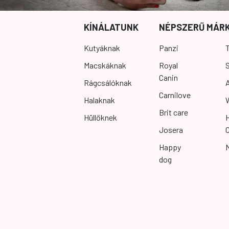
KÍNÁLATUNK
NÉPSZERŰ MÁR
Kutyáknak
Panzi
T
Macskáknak
Royal
S
Canin
Rágcsálóknak
Carnilove
Halaknak
Brit care
Hüllőknek
Josera
Happy
dog
Elállási nyilatkozat