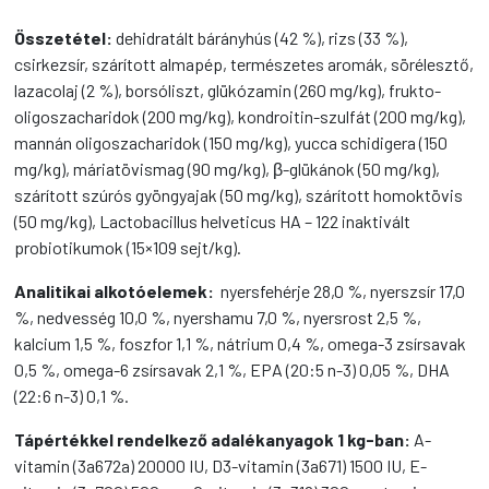
Összetétel:
dehidratált bárányhús (42 %), rizs (33 %),
csirkezsír, szárított almapép, természetes aromák, sörélesztő,
lazacolaj (2 %), borsóliszt, glükózamin (260 mg/kg), frukto-
oligoszacharidok (200 mg/kg), kondroitin-szulfát (200 mg/kg),
mannán oligoszacharidok (150 mg/kg), yucca schidigera (150
mg/kg), máriatövismag (90 mg/kg), β-glükánok (50 mg/kg),
szárított szúrós gyöngyajak (50 mg/kg), szárított homoktövis
(50 mg/kg), Lactobacillus helveticus HA – 122 inaktivált
probiotikumok (15×109 sejt/kg).
Analitikai alkotóelemek:
nyersfehérje 28,0 %, nyerszsír 17,0
%, nedvesség 10,0 %, nyershamu 7,0 %, nyersrost 2,5 %,
kalcium 1,5 %, foszfor 1,1 %, nátrium 0,4 %, omega-3 zsírsavak
0,5 %, omega-6 zsírsavak 2,1 %, EPA (20:5 n-3) 0,05 %, DHA
(22:6 n-3) 0,1 %.
Tápértékkel rendelkező adalékanyagok 1 kg-ban:
A-
vitamin (3a672a) 20000 IU, D3-vitamin (3a671) 1500 IU, E-