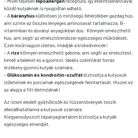
– Mivel teljesen
Hipoallergén
receptúra, így ételintoleranciával
küzdő kutyáknak is nyugodtan adható.
– A
bárányhús
különösen jó minőségű fehérjékben gazdag hús,
ami szinte az összes lényeges aminosavat tartalmazza. B-
vitaminban és ásványi anyagokban dús. Könnyen emészthető
hús, ami segíti az emésztőrendszer egészséges működését.
Ezen kívül nagyon ízletes, imádják a kiskedvencek!
– A
rizs
könnyen emészthető gabona, ami segíti az emésztést,
kíméli a beleket és a gyomrot. Ideális szénhidrát forrás
érzékeny gyomrú kutyák számára.
–
Glükozamin és kondroitin-szulfát
biztosítja a kutyusok
ízületeinek és porcainak egészségének fenntartását. Hiszen ez
az alapja a fitt életmódnak!
Az isteni eledelt gyümölcsök és fűszernövények teszik
ellenállhatatlanná a kutyusok számára.
Kiegyensúlyozott tápanyagtartalom biztosítja a kutyák
egészséges étrendjét.