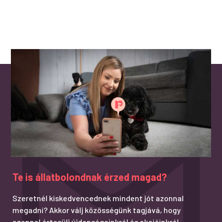
Te is állatbolondnak érzed magad?
Szeretnél kiskedvencednek mindent jót azonnal
megadni? Akkor válj közösségünk tagjává, hogy
azonnal értesülj újdonságainkról és akcióinkról.