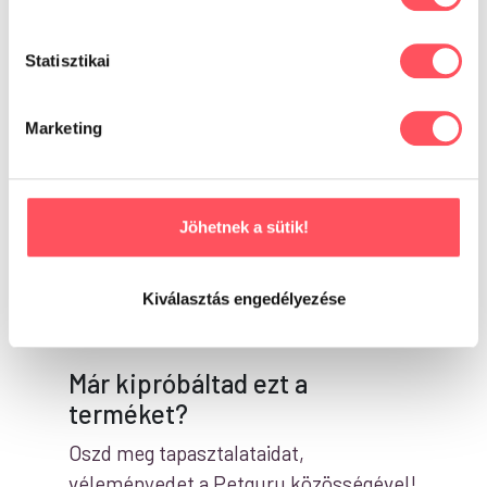
5.00
Statisztikai
2 vélemény alapján
Marketing
Írd meg a véleményed!
Jöhetnek a sütik!
Kiválasztás engedélyezése
Már kipróbáltad ezt a
terméket?
Oszd meg tapasztalataidat,
véleményedet a Petguru közösségével!