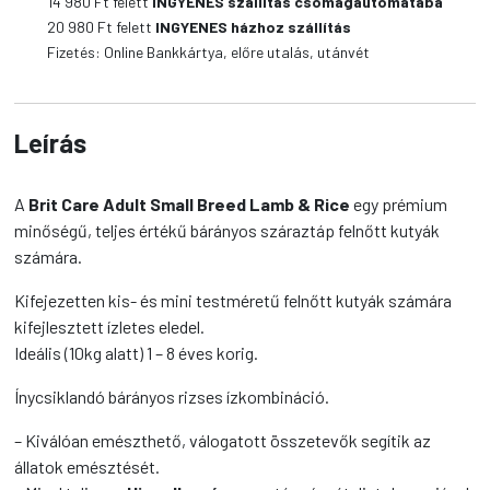
14 980
Ft felett
INGYENES szállítás csomagautomatába
Rice
20 980
Ft felett
INGYENES házhoz szállítás
kutyatáp
Fizetés: Online Bankkártya, előre utalás, utánvét
mennyiség
Leírás
A
Brit Care Adult Small Breed Lamb & Rice
egy prémium
minőségű, teljes értékű bárányos száraztáp felnőtt kutyák
számára.
Kifejezetten kis- és mini testméretű felnőtt kutyák számára
kifejlesztett ízletes eledel.
Ideális (10kg alatt) 1 – 8 éves korig.
Ínycsiklandó bárányos rizses ízkombináció.
– Kiválóan emészthető, válogatott összetevők segítik az
állatok emésztését.