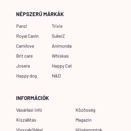
NÉPSZERŰ MÁRKÁK
Panzi
Trixie
Royal Canin
SullerZ
Carnilove
Animonda
Brit care
Whiskas
Josera
Happy Cat
Happy dog
N&D
INFORMÁCIÓK
Vásárlási infó
Közösség
Kiszállítás
Magazin
Visszaküldési
Hűségpontok