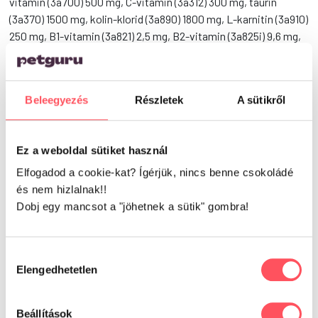
vitamin (3a700) 500 mg, C-vitamin (3a312) 300 mg, taurin
(3a370) 1500 mg, kolin-klorid (3a890) 1800 mg, L-karnitin (3a910)
250 mg, B1-vitamin (3a821) 2,5 mg, B2-vitamin (3a825i) 9,6 mg,
biotin (3a880) 3,5 mg, folsav (3a316) 1,2 mg, B6-vitamin (3a831)
2,5 mg, D-kalcium pantotenát (3a841) 25 mg, niacinamid (3a315)
32,5 mg, B12-vitamin 0,1 mg, jód (3b201) 0,8 mg, szerves cink
Beleegyezés
Részletek
A sütikről
(3b606) 85 mg, szerves mangán (3b504) 40 mg, szerves réz
(3b406) 18 mg, szerves vas (3b106) 75 mg, szerves szelén
(3b810) 0,16 mg. EU által jóváhagyott antioxidánsokat
Ez a weboldal sütiket használ
tartalmaz: növényi olajok tokoferol tartalmú kivonatai
(1b306(i)), aszkorbil-palmitát (1b304) és rozmaringkivonat.
Elfogadod a cookie-kat? Ígérjük, nincs benne csokoládé
és nem hizlalnak!!
Metabolizálható energia:
3.870 kcal/kg
Dobj egy mancsot a "jöhetnek a sütik" gombra!
Vélemények
Hozzájárulás
Elengedhetetlen
kiválasztása
Beállítások