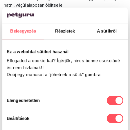
hatni, végül alaposan öblítse le.
Vélemények
Beleegyezés
Részletek
A sütikről
Ez a weboldal sütiket használ
0
Elfogadod a cookie-kat? Ígérjük, nincs benne csokoládé
és nem hizlalnak!!
Dobj egy mancsot a "jöhetnek a sütik" gombra!
0 vélemény alapján
Hozzájárulás
Elengedhetetlen
kiválasztása
Írd meg a véleményed!
Beállítások