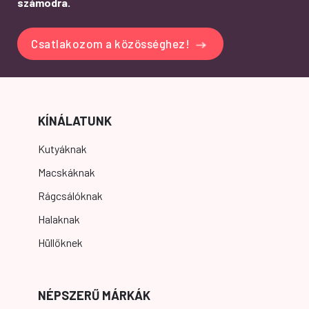
számodra.
Csatlakozom a közösséghez!
KÍNÁLATUNK
Kutyáknak
Macskáknak
Rágcsálóknak
Halaknak
Hüllőknek
NÉPSZERŰ MÁRKÁK