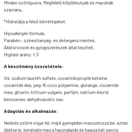
Minden szőrtípusra. Megfelelő kölyökkutyák és macskák
számára..
*Hidratálja a felső bőrrétegeket.
Hipoallergén formula.
Parabén-, színezőanyag- és detergens mentes.
Állatorvosok és gyógyszerészek által tesztelt.
Higítási arány: 1:3
A készítmény összetétele:
Víz, sodium laureth sulfate, cocamidopropile betaine,
cocamide dea, peg-15 coco polyamine, glutange, cocamide
mea, glicerin, triticum vulgare, parfüm, nátrium-klorid,
benzoesav, dehydroacetic sav.
Adagolás és alkalmazás:
Nedves szőrre vigye fel, majd gyengéden masszírozza be, aztán
öblítse le. Ismételje meg a használatát és hagyja két percig