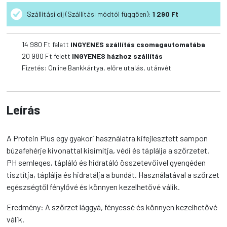
Plus
Szállítási díj (Szállítási módtól függően):
1 290 Ft
Shampoo
mennyiség
14 980
Ft felett
INGYENES szállítás csomagautomatába
20 980
Ft felett
INGYENES házhoz szállítás
Fizetés: Online Bankkártya, előre utalás, utánvét
Leírás
A Protein Plus egy gyakori használatra kifejlesztett sampon
búzafehérje kivonattal kisimítja, védi és táplálja a szőrzetet.
PH semleges, tápláló és hidratáló összetevőivel gyengéden
tisztítja, táplálja és hidratálja a bundát. Használatával a szőrzet
egészségtől fénylővé és könnyen kezelhetővé válik.
Eredmény: A szőrzet lággyá, fényessé és könnyen kezelhetővé
válik.