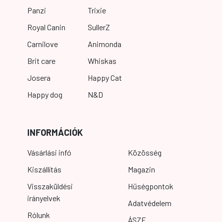
Panzi
Trixie
Royal Canin
SullerZ
Carnilove
Animonda
Brit care
Whiskas
Josera
Happy Cat
Happy dog
N&D
INFORMÁCIÓK
Vásárlási infó
Közösség
Kiszállítás
Magazin
Visszaküldési
Hűségpontok
irányelvek
Adatvédelem
Rólunk
ÁSZF