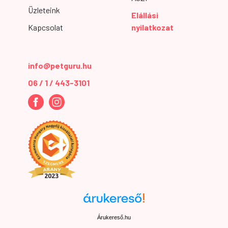
Üzleteink
Elállási
Kapcsolat
nyilatkozat
info@petguru.hu
06 / 1 / 443-3101
Árukereső.hu