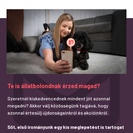
Te is állatbolondnak érzed magad?
Szeretnél kiskedvencednek mindent jót azonnal
megadni? Akkor válj közösségünk tagjává, hogy
azonnal értesülj újdonságainkról és akcióinkról.
Sőt, első irományunk egy kis meglepetést is tartogat