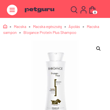
0
»
Macska
»
Macska egészség
»
Ápolás
»
Macska
sampon
»
Biogance Protein Plus Shampoo