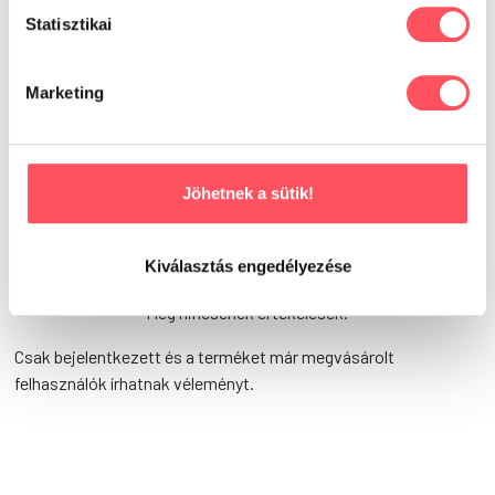
Statisztikai
Már kipróbáltad ezt a
Marketing
terméket?
Oszd meg tapasztalataidat,
Jöhetnek a sütik!
véleményedet a Petguru közösségével!
Segítsd a gazdikat a döntésükben!
Kiválasztás engedélyezése
Még nincsenek értékelések.
Csak bejelentkezett és a terméket már megvásárolt
felhasználók írhatnak véleményt.