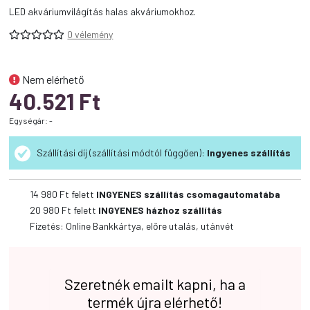
LED akváriumvilágítás halas akváriumokhoz.
0 vélemény
Nem elérhető
40.521
Ft
Egységár: -
Szállítási díj (szállítási módtól függően):
Ingyenes szállítás
14 980 Ft felett
INGYENES szállítás csomagautomatába
20 980 Ft felett
INGYENES házhoz szállítás
Fizetés: Online Bankkártya, előre utalás, utánvét
Szeretnék emailt kapni, ha a
termék újra elérhető!