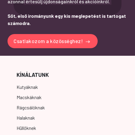
azonnal értesülj újdonságainkról és akcióinkról.
Sőt, első irományunk egy kis meglepetést is tartogat
számodra.
Csatlakozom a közösséghez!
KÍNÁLATUNK
Kutyáknak
Macskáknak
Rágcsálóknak
Halaknak
Hüllőknek