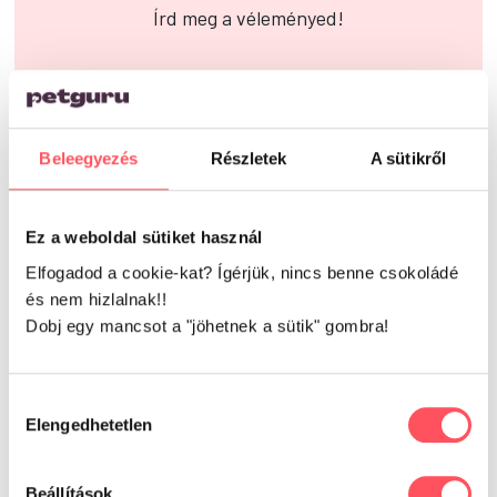
Írd meg a véleményed!
Beleegyezés
Részletek
A sütikről
Már kipróbáltad ezt a
terméket?
Ez a weboldal sütiket használ
Oszd meg tapasztalataidat,
Elfogadod a cookie-kat? Ígérjük, nincs benne csokoládé
véleményedet a Petguru közösségével!
és nem hizlalnak!!
Segítsd a gazdikat a döntésükben!
Dobj egy mancsot a "jöhetnek a sütik" gombra!
Még nincsenek értékelések.
Hozzájárulás
Elengedhetetlen
kiválasztása
Csak bejelentkezett és a terméket már megvásárolt
felhasználók írhatnak véleményt.
Beállítások