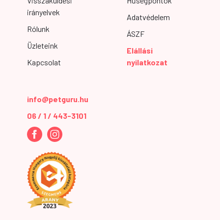
Visszaküldési
Hűségpontok
irányelvek
Adatvédelem
Rólunk
ÁSZF
Üzleteink
Elállási
Kapcsolat
nyilatkozat
info@petguru.hu
06 / 1 / 443-3101