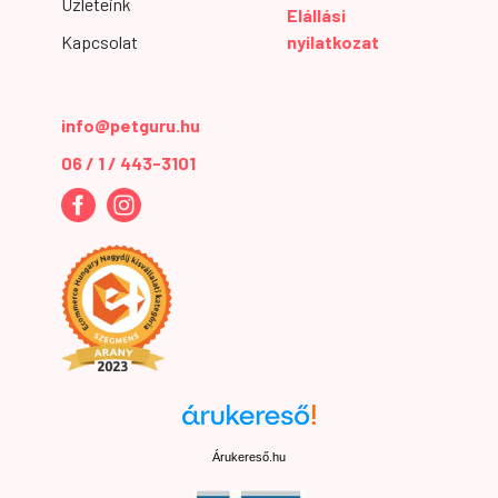
Üzleteink
Elállási
Kapcsolat
nyilatkozat
info@petguru.hu
06 / 1 / 443-3101
Árukereső.hu