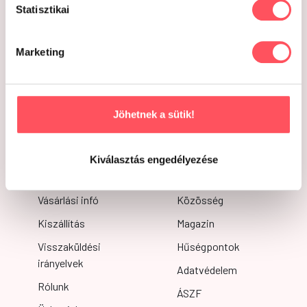
Panzi
Trixie
Statisztikai
Royal Canin
SullerZ
Carnilove
Animonda
Marketing
Brit care
Whiskas
Josera
Happy Cat
Jöhetnek a sütik!
Happy dog
N&D
Kiválasztás engedélyezése
INFORMÁCIÓK
Vásárlási infó
Közösség
Kiszállítás
Magazin
Visszaküldési
Hűségpontok
irányelvek
Adatvédelem
Rólunk
ÁSZF