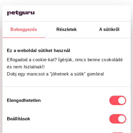
Beleegyezés
Részletek
A sütikről
KÍNÁLATUNK
Ez a weboldal sütiket használ
Kutyáknak
Elfogadod a cookie-kat? Ígérjük, nincs benne csokoládé
és nem hizlalnak!!
Macskáknak
Dobj egy mancsot a "jöhetnek a sütik" gombra!
Rágcsálóknak
Halaknak
Hozzájárulás
Hüllőknek
Elengedhetetlen
kiválasztása
Beállítások
NÉPSZERŰ MÁRKÁK